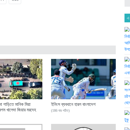
এ
 গাড়িতে মানিক মিয়া
ইনিংস ব্যবধানে হারল বাংলাদেশ
েগম খালেদা জিয়ার মরদেহ
(186 বার পঠিত)