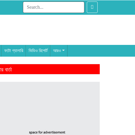
ফটো গ্যালারি
ভিডিও রিপোর্ট
আরও
 বার্তা
াম থেকেই ৩ এমপি
ন্দন