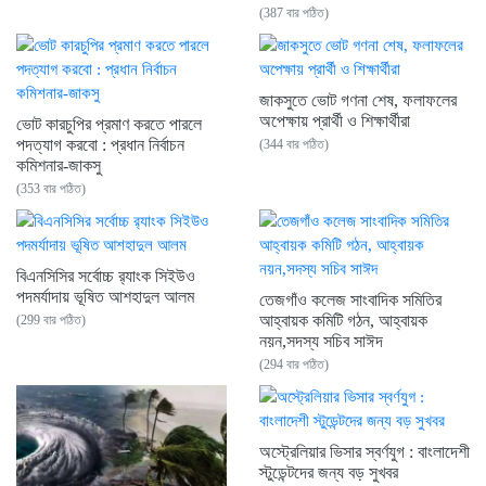
(387 বার পঠিত)
জাকসুতে ভোট গণনা শেষ, ফলাফলের
অপেক্ষায় প্রার্থী ও শিক্ষার্থীরা
ভোট কারচুপির প্রমাণ করতে পারলে
পদত্যাগ করবো : প্রধান নির্বাচন
(344 বার পঠিত)
কমিশনার-জাকসু
(353 বার পঠিত)
বিএনসিসির সর্বোচ্চ র‌্যাংক সিইউও
পদমর্যাদায় ভূষিত আশহাদুল আলম
তেজগাঁও কলেজ সাংবাদিক সমিতির
আহ্বায়ক কমিটি গঠন, আহ্বায়ক
(299 বার পঠিত)
নয়ন,সদস্য সচিব সাঈদ
(294 বার পঠিত)
অস্ট্রেলিয়ার ভিসার স্বর্ণযুগ : বাংলাদেশী
স্টুডেন্টদের জন্য বড় সুখবর