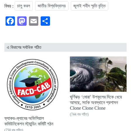
বিষয় :
চালু করল
জাতীয় বিশ্ববিদ্যালয়
জুলাই শহীদ স্মৃতি বৃত্তি
Facebook
Mastodon
Email
Share
এ বিভাগের সর্বাধিক পঠিত
ঘূর্ণিঝড় ‘মোরা’ উপকূলের দিকে ধেয়ে
আসছে, সর্তক অবস্থানে প্রশাসন
Clone Clone Clone
(744 বার পঠিত)
ফ্যাকড-ক্যাবের অফিসিয়াল
কমিউনিকেশন স্ট্যান্ডিং কমিটি গঠন
(750 বার পঠিত)