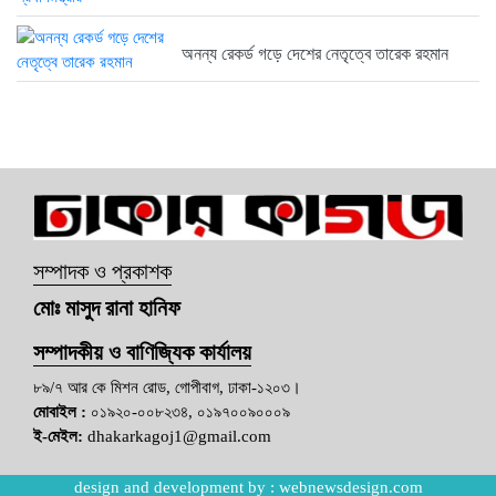
অনন্য রেকর্ড গড়ে দেশের নেতৃত্বে তারেক রহমান
সম্পাদক ও প্রকাশক
মোঃ মাসুদ রানা হানিফ
সম্পাদকীয় ও বাণিজ্যিক কার্যালয়
৮৯/৭ আর কে মিশন রোড, গোপীবাগ, ঢাকা-১২০৩।
মোবাইল :
০১৯২০-০০৮২৩৪, ০১৯৭০০৯০০০৯
ই-মেইল:
dhakarkagoj1@gmail.com
design and development by :
webnewsdesign.com