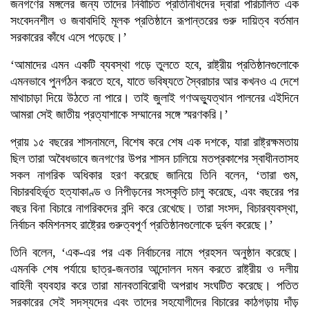
জনগণের মঙ্গলের জন্য তাদের নির্বাচিত প্রতিনিধিদের দ্বারা পরিচালিত এক
সংবেদনশীল ও জবাবদিহি মূলক প্রতিষ্ঠানে রূপান্তরের গুরু দায়িত্ব বর্তমান
সরকারের কাঁধে এসে পড়েছে।’
‘আমাদের এমন একটি ব্যবস্থা গড়ে তুলতে হবে, রাষ্ট্রীয় প্রতিষ্ঠানগুলোকে
এমনভাবে পুনর্গঠন করতে হবে, যাতে ভবিষ্যতে স্বৈরাচার আর কখনও এ দেশে
মাথাচাড়া দিয়ে উঠতে না পারে। তাই জুলাই গণঅভ্যুত্থান পালনের এইদিনে
আমরা সেই জাতীয় প্রত্যাশাকে সম্মানের সঙ্গে স্মরণকরি।’
প্রায় ১৫ বছরের শাসনামলে, বিশেষ করে শেষ এক দশকে, যারা রাষ্ট্রক্ষমতায়
ছিল তারা অবৈধভাবে জনগণের উপর শাসন চালিয়ে মতপ্রকাশের স্বাধীনতাসহ
সকল নাগরিক অধিকার হরণ করেছে জানিয়ে তিনি বলেন, ‘তারা গুম,
বিচারবহির্ভূত হত্যাকাণ্ড ও নিপীড়নের সংস্কৃতি চালু করেছে, এবং বছরের পর
বছর বিনা বিচারে নাগরিকদের বন্দি করে রেখেছে। তারা সংসদ, বিচারব্যবস্থা,
নির্বাচন কমিশনসহ রাষ্ট্রের গুরুত্বপূর্ণ প্রতিষ্ঠানগুলোকে দুর্বল করেছে।’
তিনি বলেন, ‘এক-এর পর এক নির্বাচনের নামে প্রহসন অনুষ্ঠান করেছে।
এমনকি শেষ পর্যায়ে ছাত্র-জনতার আন্দোলন দমন করতে রাষ্ট্রীয় ও দলীয়
বাহিনী ব্যবহার করে তারা মানবতাবিরোধী অপরাধ সংঘটিত করেছে। পতিত
সরকারের সেই সদস্যদের এবং তাদের সহযোগীদের বিচারের কাঠগড়ায় দাঁড়