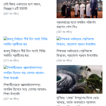
ঢাবি বিজয় একাত্তর হলে আগুন,
নিয়ন্ত্রণে ৪টি ইউনিট
(607 বার পঠিত)
প্রথমবারের মতো মসজিদ পরিদর্শন
করলেন পোপ লিও
(587 বার পঠিত)
জকসু নির্বাচনে শীর্ষ তিন পদেই শিবির
শিক্ষকরা নবউদ্যমে শ্রেণিকক্ষে
সমর্থিত প্রার্থীদের জয়
ফিরবেন, প্রত্যাশা প্রধান উপদেষ্টার
(573 বার পঠিত)
(546 বার পঠিত)
শিক্ষার্থীদেরকে আত্মমর্যাদাসম্পন্ন
নাগরিক হিসেবে গড়ে তোলার আহবান-
শিক্ষা উপদেষ্টা
ঘূর্ণিঝড় ‘মোরা’ উপকূলের দিকে ধেয়ে
(437 বার পঠিত)
আসছে, সর্তক অবস্থানে প্রশাসন