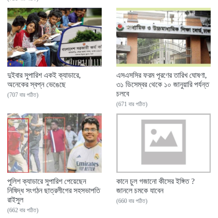
দুইবার সুপারিশ একই ক্যাডারে,
এসএসসির ফরম পূরণের তারিখ ঘোষণা,
অনেকের স্বপ্ন ভেঙেছে
৩১ ডিসেম্বর থেকে ১০ জানুয়ারি পর্যন্ত
চলবে
(707 বার পঠিত)
(671 বার পঠিত)
পুলিশ ক্যাডারে সুপারিশ পেয়েছেন
কানে চুল গজানো কীসের ইঙ্গিত ?
নিষিদ্ধ সংগঠন ছাত্রলীগের সহসভাপতি
জানলে চমকে যাবেন
রাইসুল
(660 বার পঠিত)
(662 বার পঠিত)