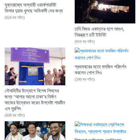
যুক্তরাজ্যে অস্থায়ী ওয়ার্কপারমিট
ভিসার দুয়ার খুলছে অভিবাসী দের জন্য
(624 বার পঠিত)
ঢাবি বিজয় একাত্তর হলে আগুন,
নিয়ন্ত্রণে ৪টি ইউনিট
(610 বার পঠিত)
প্রথমবারের মতো মসজিদ পরিদর্শন
করলেন পোপ লিও
(590 বার পঠিত)
নৌবাহিনীর উদ্যোগে বিশেষ শিশুদের
জন্য ‘আশার আলো ঢাকা’র নির্মাণ
কাজের উদ্বোধন করেন উপদেষ্টা শারমীন
এস মুরশিদ
(609 বার পঠিত)