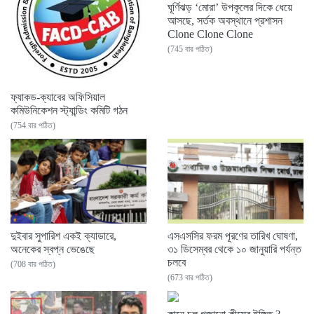
ঘূর্ণিঝড় ‘মোরা’ উপকূলের দিকে ধেয়ে
আসছে, সর্তক অবস্থানে প্রশাসন
Clone Clone Clone
(745 বার পঠিত)
ফ্যাকড-ক্যাবের অফিসিয়াল
কমিউনিকেশন স্ট্যান্ডিং কমিটি গঠন
(754 বার পঠিত)
দুইবার সুপারিশ একই ক্যাডারে,
এসএসসির ফরম পূরণের তারিখ ঘোষণা,
অনেকের স্বপ্ন ভেঙেছে
৩১ ডিসেম্বর থেকে ১০ জানুয়ারি পর্যন্ত
চলবে
(708 বার পঠিত)
(673 বার পঠিত)