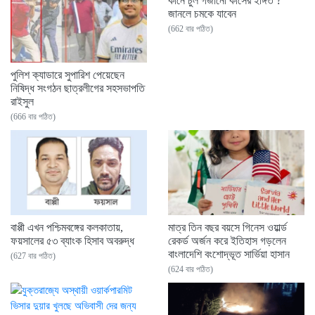
কানে চুল গজানো কীসের ইঙ্গিত ?
জানলে চমকে যাবেন
(662 বার পঠিত)
পুলিশ ক্যাডারে সুপারিশ পেয়েছেন
নিষিদ্ধ সংগঠন ছাত্রলীগের সহসভাপতি
রাইসুল
(666 বার পঠিত)
বাপ্পী এখন পশ্চিমবঙ্গের কলকাতায়,
মাত্র তিন বছর বয়সে গিনেস ওয়ার্ল্ড
ফয়সালের ৫৩ ব্যাংক হিসাব অবরুদ্ধ
রেকর্ড অর্জন করে ইতিহাস গড়লেন
বাংলাদেশি বংশোদ্ভূত সার্ভিয়া হাসান
(627 বার পঠিত)
(624 বার পঠিত)