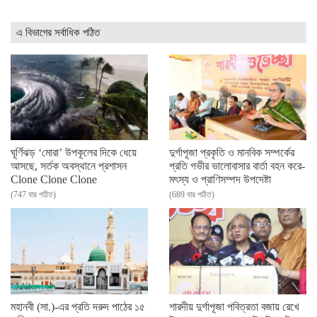
এ বিভাগের সর্বাধিক পঠিত
ঘূর্ণিঝড় ‘মোরা’ উপকূলের দিকে ধেয়ে
দুর্গাপূজা প্রকৃতি ও মানবিক সম্পর্কের
আসছে, সর্তক অবস্থানে প্রশাসন
প্রতি গভীর ভালোবাসার বার্তা বহন করে-
Clone Clone Clone
মৎস্য ও প্রাণিসম্পদ উপদেষ্টা
(747 বার পঠিত)
(689 বার পঠিত)
মহানবী (সা.)-এর প্রতি দরুদ পাঠের ১৫
শারদীয় দুর্গাপূজা পবিত্রতা বজায় রেখে