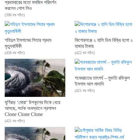
প্রথমবারের মতো মসজিদ পরিদর্শন
করলেন পোপ লিও
(590 বার পঠিত)
শহিদুল ইসলামের পিতার প্রথম
কিশোরগঞ্জে ২ হালি ডিম বিক্রি হলো ২
মৃত্যুবার্ষিকী
হাজার টাকায়
(456 বার পঠিত)
(422 বার পঠিত)
শবেবরাতের তাৎপর্য – মুফতি রফিকুল
ইসলাম আল মাদানি
(421 বার পঠিত)
ঘূর্ণিঝড় ‘মোরা’ উপকূলের দিকে ধেয়ে
আসছে, সর্তক অবস্থানে প্রশাসন
Clone Clone Clone
(421 বার পঠিত)