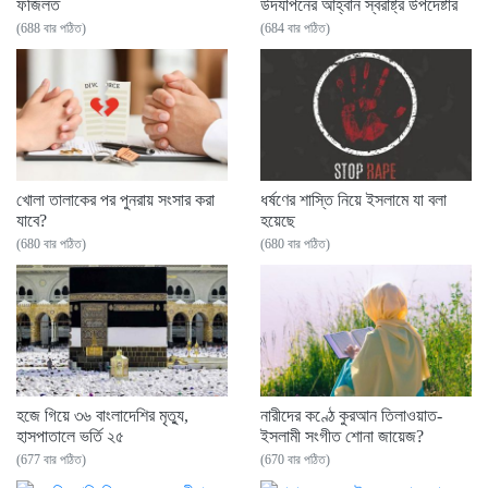
ফজিলত
উদযাপনের আহ্বান স্বরাষ্ট্র উপদেষ্টার
(688 বার পঠিত)
(684 বার পঠিত)
খোলা তালাকের পর পুনরায় সংসার করা
ধর্ষণের শাস্তি নিয়ে ইসলামে যা বলা
যাবে?
হয়েছে
(680 বার পঠিত)
(680 বার পঠিত)
হজে গিয়ে ৩৬ বাংলাদেশির মৃত্যু,
নারীদের কণ্ঠে কুরআন তিলাওয়াত-
হাসপাতালে ভর্তি ২৫
ইসলামী সংগীত শোনা জায়েজ?
(677 বার পঠিত)
(670 বার পঠিত)