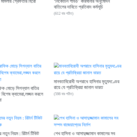
রা মামলায় গ্রেফতার হিরো
‘নিকোটিন পাউচ’ কারখানার অনুমোদন
বাতিলের দাবিতে প্রতিবাদ কর্মসূচি
(612 বার পঠিত)
মানবতাবিরোধী অপরাধে হাসিনার মৃত্যুদণ্ডের
রায়ে যে প্রতিক্রিয়া জানাল ভারত
ফিক মোড়ে সিগন্যাল বাতির
ছে বিশেষ ক্যামেরা,লঙ্ঘন করলে
(598 বার পঠিত)
লা
 নতুন নিয়ম : রিটার্ন টিকিট
শেখ হাসিনা ও আসাদুজ্জামান কামালের সব