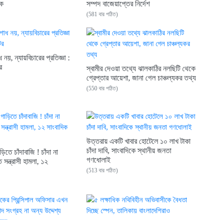
লক
সম্পদ বাজেয়াপ্তের নির্দেশ
(581 বার পঠিত)
নয়, ন্যায়বিচারের প্রতিজ্ঞা :
র
স্বামীর দেওয়া তথ্যে ঝালকাঠির নলছিটি থেকে
গ্রেপ্তার আয়েশা, জানা গেল চাঞ্চল্যকর তথ্য
(550 বার পঠিত)
উত্তরায় একটি খাবার হোটেলে ১০ লাখ টাকা
চাঁদা দাবি, সাংবাদিকে স্থানীয় জনতা
়িতে চাঁদাবাজি ! চাঁদা না
গণধোলাই
সন্ত্রাসী হামলা, ১২
(513 বার পঠিত)