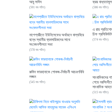
আবু সাঈদ
ক্রয় বাধ্যতামূ
(591 বার পঠিত)
(586 বার পঠিত)
এ রায় প্রতিশোধ 
চিফ প্রসিকিউট
নাগেশ্বরীতে ইউনিসেফের অর্থায়নে বাল্যবিয়ে
বন্ধে স্থানীয় ব্যবসায়িকদের সাথে
(574 বার পঠিত)
সংবেদনশীলতা সভা
(578 বার পঠিত)
রুমিন ফারহানাকে শোকজ-নির্বাচনী আচরণবিধি
লঙ্ঘন
সাংবাদিকদের গাড
পেয়ে নরসিংদীতে 
(545 বার পঠিত)
সাংবাদিক আহত
(515 বার পঠিত)