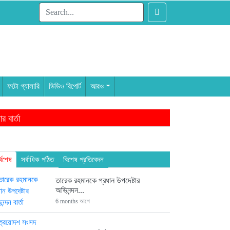
ফটো গ্যালারি
ভিডিও রিপোর্ট
আরও
 বার্তা
াম থেকেই ৩ এমপি
ন্দন
্বশেষ
সর্বাধিক পঠিত
বিশেষ প্রতিবেদন
তারেক রহমানকে প্রধান উপদেষ্টার
অভিনন্দন...
6 months আগে