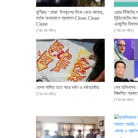
ঘূর্ণিঝড় ‘মোরা’ উপকূলের দিকে ধেয়ে আসছে,
এয়ার টিকিটের অ
সর্তক অবস্থানে প্রশাসন Clone Clone
সিন্ডিকেটের সা
Clone
এজেন্সির নিবন্
(743 বার পঠিত)
(736 বার পঠিত)
যেসব শাস্তি হতে পারে ধর্ষণ ও ধর্ষণচেষ্টায়
শেখ হাসিনাসহ 
বিজ্ঞপ্তি প্রকাশ
(716 বার পঠিত)
(710 বার পঠিত)