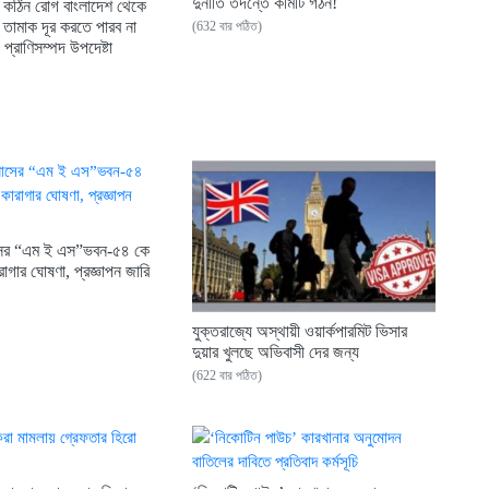
দুর্নীতি তদন্তে কমিটি গঠন!
ত কঠিন রোগ বাংলাদেশ থেকে
 তামাক দূর করতে পারব না
(632 বার পঠিত)
প্রাণিসম্পদ উপদেষ্টা
াসের “এম ই এস”ভবন-৫৪ কে
রাগার ঘোষণা, প্রজ্ঞাপন জারি
যুক্তরাজ্যে অস্থায়ী ওয়ার্কপারমিট ভিসার
দুয়ার খুলছে অভিবাসী দের জন্য
(622 বার পঠিত)