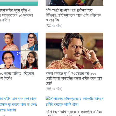
স্বাভাবিক মূল্য বৃদ্ধি ও
শুটিং স্পটে যাওয়ার পথে দুর্ঘটনায় হাত
থে সম্পৃক্ততায় ১৩ ট্রাভেল
বিচ্ছিন্ন, লাইটম্যানদের পাশে নেই পরিচালক
ধন বাতিল
ও তার টিম
(726 বার পঠিত)
২৩ জনের হাজিরে পত্রিকায়
মামলা চালাতে ব্যর্থ, নওয়াজের করা ১০০
ের নির্দেশ
কোটি টাকার মানহানির মামলা খারিজ করল হাই
কোর্ট
(695 বার পঠিত)
নৌপরিবহন অধিদপ্তরের ৫ কর্মকর্তার অনিয়ম