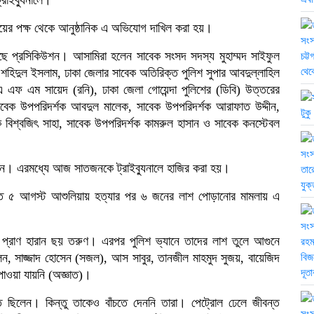
যালয়ের পক্ষ থেকে আনুষ্ঠানিক এ অভিযোগ দাখিল করা হয়।
েছে প্রসিকিউশন। আসামিরা হলেন সাবেক সংসদ সদস্য মুহাম্মদ সাইফুল
 শহিদুল ইসলাম, ঢাকা জেলার সাবেক অতিরিক্ত পুলিশ সুপার আবদুল্লাহিল
 এ এফ এম সায়েদ (রনি), ঢাকা জেলা গোয়েন্দা পুলিশের (ডিবি) উত্তরের
াবেক উপপরিদর্শক আবদুল মালেক, সাবেক উপপরিদর্শক আরাফাত উদ্দীন,
বিশ্বজিৎ সাহা, সাবেক উপপরিদর্শক কামরুল হাসান ও সাবেক কনস্টেবল
ন। এরমধ্যে আজ সাতজনকে ট্রাইব্যুনালে হাজির করা হয়।
 গত ৫ আগস্ট আশুলিয়ায় হত্যার পর ৬ জনের লাশ পোড়ানোর মামলায় এ
 প্রাণ হারান ছয় তরুণ। এরপর পুলিশ ভ্যানে তাদের লাশ তুলে আগুনে
ন, সাজ্জাদ হোসেন (সজল), আস সাবুর, তানজীল মাহমুদ সুজয়, বায়েজিদ
ওয়া যায়নি (অজ্ঞাত)।
ছিলেন। কিন্তু তাকেও বাঁচতে দেননি তারা। পেট্রোল ঢেলে জীবন্ত