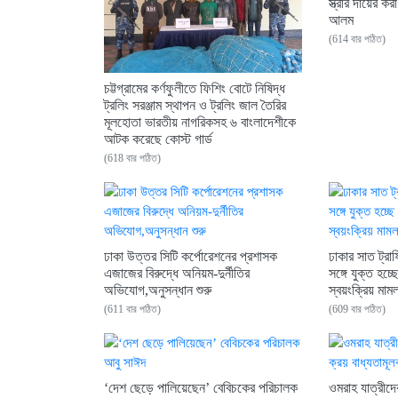
স্ত্রীর দায়ের ক
আলম
(614 বার পঠিত)
চট্টগ্রামের কর্ণফুলীতে ফিশিং বোটে নিষিদ্ধ
ট্রলিং সরঞ্জাম স্থাপন ও ট্রলিং জাল তৈরির
মূলহোতা ভারতীয় নাগরিকসহ ৬ বাংলাদেশীকে
আটক করেছে কোস্ট গার্ড
(618 বার পঠিত)
ঢাকা উত্তর সিটি কর্পোরেশনের প্রশাসক
ঢাকার সাত ট্রা
এজাজের বিরুদ্ধে অনিয়ম-দুর্নীতির
সঙ্গে যুক্ত হচ্
অভিযোগ,অনুসন্ধান শুরু
স্বয়ংক্রিয় মাম
(611 বার পঠিত)
(609 বার পঠিত)
‘দেশ ছেড়ে পালিয়েছেন’ বেবিচকের পরিচালক
ওমরাহ যাত্রীদের