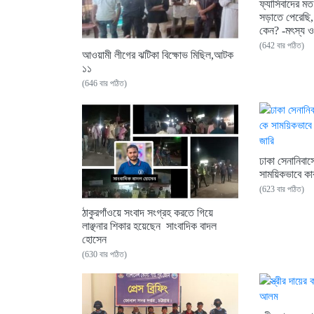
ফ্যাসিবাদের ম
সড়াতে পেরেছি,
কেন? -মৎস্য ও 
(642 বার পঠিত)
আওয়ামী লীগের ঝটিকা বিক্ষোভ মিছিল,আটক
১১
(646 বার পঠিত)
ঢাকা সেনানিব
সাময়িকভাবে ‌কা
(623 বার পঠিত)
ঠাকুরগাঁওয়ে সংবাদ সংগ্রহ করতে গিয়ে
লাঞ্ছনার শিকার হয়েছেন সাংবাদিক বাদল
হোসেন
(630 বার পঠিত)