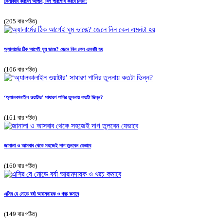
কেনাকাটা করবেন আপনি, বিল পরিশোধ করবে চশমা!
(205 বার পঠিত)
অ্যালার্মের ঠিক আগেই ঘুম ভাঙে? জেনে নিন কেন এমনটা হয়
(166 বার পঠিত)
‘অ্যালকালাইন ওয়াটার’ সাধারণ পানির তুলনায় কতটা ভিন্ন?
(161 বার পঠিত)
জানালা ও আসবাব থেকে সহজেই দাগ তুলবেন যেভাবে
(160 বার পঠিত)
এসির যে মোডে বর্ষা আরামদায়ক ও খরচ কমাবে
(149 বার পঠিত)