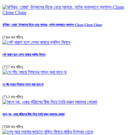
ঘূর্ণিঝড় ‘মোরা’ উপকূলের দিকে ধেয়ে আসছে, সর্তক অবস্থানে প্রশাসন Clone Clone Clone
(744 বার পঠিত)
পেট খারাপ হলে যেসব খাবারে স্বস্তি মিলবে
(727 বার পঠিত)
যে পাঁচ সময়ে শিশুদের শাসন করা যাবে না
(713 বার পঠিত)
মাংস নয়, এবার কাঁঠালের বীজ দিয়ে তৈরি করুন মজাদার কোরমা
(708 বার পঠিত)