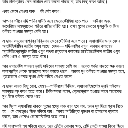
আর লালাগ্রন্থি কেন লালারস তৈরি করতে পারছে না, তার কিছু কারণ আছে।
এবার জেনে নেওয়া যাক— কী সেই কারণ।
আপনার শরীরে যদি পানির ঘাটতি হলে জেরোস্টোমিয়া হতে পারে। ভাইরাল জ্বর,
ডায়েরিয়ার সমস্যাতেও শরীরে পানির ঘাটতি হয়। তখন মুখের ভেতরে ফুস্কুড়ি ও জিভ
শুকিয়ে যাওয়ার সমস্যা বেশি হয়।
এ ছাড়া ওষুধের পার্শ্বপ্রতিক্রিয়ায় জেরোস্টোমিয়া হতে পারে। অ্যালার্জির জন্য যেসব
অ্যান্টিহিস্টামিন জাতীয় ওষুধ আছে, যেমন— সর্দি-কাশির ওষুধ, অবসাদ কমানোর
অ্যান্টিডিপ্রেস্যান্ট জাতীয় ওষুধ অথবা রক্তচাপ কমানোর ডাইইউরেটিকস জাতীয় ওষুধ
বেশি খেলে এ সমস্যা হতে পারে।
আর ডায়াবেটিস থাকলে ড্রাই মাউথের সমস্যা বেশি হয়। রক্তে শর্করা বাড়তে শুরু করলে
লালাগ্রন্থি থেকে লালারসের ক্ষরণ কমতে থাকে। বারবার মুখ শুকিয়ে যাওয়ার সমস্যা হলে,
প্রয়োজনে একবার সুগার টেস্ট করিয়ে নেওয়া ভালো।
এ ছাড়া আরও কিছু রোগ, যেমন—পার্কিনসন্স ডিজিজ, অ্যালঝাইমার্সেও ড্রাই মাউথের
সমস্যার বড় কারণ হতে পারে। চিকিৎসকরা বলেন, ব্রেনস্ট্রোক হওয়ার আগে অনেকের
মুখ-জিভ শুকিয়ে যেতে পারে।
আর স্লিপ অ্যাপনিয়া থাকলে ঘুমের মধ্যে নাক বন্ধ হয়ে যায়, তখন মুখ দিয়ে শ্বাস নিতে
হয়। সে ক্ষেত্রেও জিভ শুকিয়ে যায়। আবার অতিরিক্ত ধূমপান বা তামাকের ব্যবহার
করলে, তার থেকেও জেরোস্টোমিয়া হতে পারে।
যদি সারাক্ষণই মুখ শুকিয়ে থাকে, তবে ঠোঁটের কোনায় ক্ষত, ঠোঁট ফেটে যাওয়া কিংবা জিভে