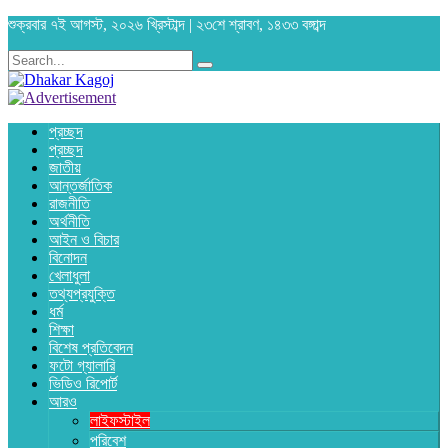
শুক্রবার ৭ই আগস্ট, ২০২৬ খ্রিস্টাব্দ | ২৩শে শ্রাবণ, ১৪৩৩ বঙ্গাব্দ
প্রচ্ছদ
প্রচ্ছদ
জাতীয়
আন্তর্জাতিক
রাজনীতি
অর্থনীতি
আইন ও বিচার
বিনোদন
খেলাধুলা
তথ্যপ্রযুক্তি
ধর্ম
শিক্ষা
বিশেষ প্রতিবেদন
ফটো গ্যালারি
ভিডিও রিপোর্ট
আরও
লাইফস্টাইল
পরিবেশ