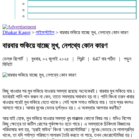
চাকরি ও ক্যারিয়ার
নারী ও শিশু
পাঠকের চিঠি
Dhakar Kagoj
>
লাইফস্টাইল
>
বারবার শুকিয়ে যাচ্ছে মুখ, নেপথ্যে কোন কারণ
বারবার শুকিয়ে যাচ্ছে মুখ, নেপথ্যে কোন কারণ
ডেস্ক রিপোর্ট | বুধবার, ০২ জুলাই ২০২৫ |
প্রিন্ট
|
647 বার পঠিত
| পড়ুন
মিনিটে
কিছু খাওয়ার পর মুখ শুকিয়ে যাওয়ার সমস্যা রয়েছে অনেকেরই। বারবার মুখ শুকিয়ে যায়।
যতবারই পানি পান করুন না কেন, তাতে সমস্যার সমাধান হয় না। পানি কিংবা তরল খাবার
খাওয়ার পরেই মুখ শুকিয়ে যেতে থাকে। সেই সঙ্গে গলাও শুকিয়ে যায়। তবে স্বর বদলও
আসতে পারে। আবার মুখের ভেতর দুর্গন্ধও হয়। এ অবস্থায় আপনার করণীয়?
আর যাই হোক, মুখ শুকিয়ে যাওয়ার সমস্যা খুব মারাত্মক কোনো বিষয় নয়। যদিও বিশেষ
কিছু ক্ষেত্রে তা জটিল রোগের পূর্বলক্ষণও হতে পারে। এ সমস্যাকে চিকিৎসা বিজ্ঞানের
পরিভাষায় বলা হয়, ‘ড্রাই মাউথ’ কিংবা ‘জেরোস্টোমিয়া’। মুখের ভেতরে যে লালাগ্রন্থি
থাকে, তা যদি পর্যাপ্ত পরিমাণে লালারস তৈরি করতে না পারে, তখন জেরোস্টোমিয়া হয়।