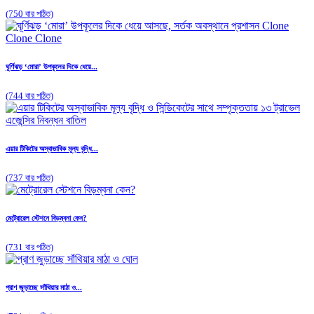
(750 বার পঠিত)
ঘূর্ণিঝড় ‘মোরা’ উপকূলের দিকে ধেয়ে...
(744 বার পঠিত)
এয়ার টিকিটের অস্বাভাবিক মূল্য বৃদ্ধি...
(737 বার পঠিত)
মেট্রোরেল স্টেশনে বিড়ম্বনা কেন?
(731 বার পঠিত)
প্রাণ জুড়াচ্ছে সাঁথিয়ার মাঠা ও...