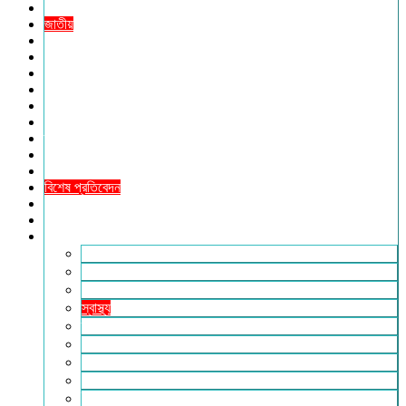
প্রচ্ছদ
জাতীয়
আন্তর্জাতিক
রাজনীতি
অর্থনীতি
আইন ও বিচার
বিনোদন
খেলাধুলা
তথ্যপ্রযুক্তি
ধর্ম
শিক্ষা
বিশেষ প্রতিবেদন
ফটো গ্যালারি
ভিডিও রিপোর্ট
আরও
লাইফস্টাইল
পরিবেশ
সম্পাদকীয়
স্বাস্থ্য
ভ্রমণ
ফিচার
রিভিউ
পাঠকের চিঠি
ইতিহাস ও ঐতিহ্য