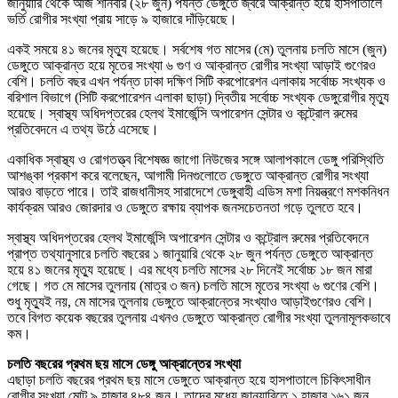
জানুয়ারি থেকে আজ শনিবার (২৮ জুন) পর্যন্ত ডেঙ্গুতে জ্বরে আক্রান্ত হয়ে হাসপাতালে
ভর্তি রোগীর সংখ্যা প্রায় সাড়ে ৯ হাজারে দাঁড়িয়েছে।
একই সময়ে ৪১ জনের মৃত্যু হয়েছে। সর্বশেষ গত মাসের (মে) তুলনায় চলতি মাসে (জুন)
ডেঙ্গুতে আক্রান্ত হয়ে মৃতের সংখ্যা ৬ গুণ ও আক্রান্ত রোগীর সংখ্যা আড়াই গুণেরও
বেশি। চলতি বছর এখন পর্যন্ত ঢাকা দক্ষিণ সিটি করপোরেশন এলাকায় সর্বোচ্চ সংখ্যক ও
বরিশাল বিভাগে (সিটি করপোরেশন এলাকা ছাড়া) দ্বিতীয় সর্বোচ্চ সংখ্যক ডেঙ্গুরোগীর মৃত্যু
হয়েছে। স্বাস্থ্য অধিদপ্তরের হেলথ ইমার্জেন্সি অপারেশন সেন্টার ও কন্ট্রোল রুমের
প্রতিবেদনে এ তথ্য উঠে এসেছে।
একাধিক স্বাস্থ্য ও রোগতত্ত্ব বিশেষজ্ঞ জাগো নিউজের সঙ্গে আলাপকালে ডেঙ্গু পরিস্থিতি
আশঙ্কা প্রকাশ করে বলেছেন, আগামী দিনগুলোতে ডেঙ্গুতে আক্রান্ত রোগীর সংখ্যা
আরও বাড়তে পারে। তাই রাজধানীসহ সারাদেশে ডেঙ্গুবাহী এডিস মশা নিয়ন্ত্রণে মশকনিধন
কার্যক্রম আরও জোরদার ও ডেঙ্গুতে রক্ষায় ব্যাপক জনসচেতনতা গড়ে তুলতে হবে।
স্বাস্থ্য অধিদপ্তরের হেলথ ইমার্জেন্সি অপারেশন সেন্টার ও কন্ট্রোল রুমের প্রতিবেদনে
প্রাপ্ত তথ্যানুসারে চলতি বছরের ১ জানুয়ারি থেকে ২৮ জুন পর্যন্ত ডেঙ্গুতে আক্রান্ত
হয়ে ৪১ জনের মৃত্যু হয়েছে। এর মধ্যে চলতি মাসের ২৮ দিনেই সর্বোচ্চ ১৮ জন মারা
গেছে। গত মে মাসের তুলনায় (মাত্র ৩ জন) চলতি মাসে মৃতের সংখ্যা ৬ গুণের বেশি।
শুধু মৃত্যুই নয়, মে মাসের তুলনায় ডেঙ্গুতে আক্রান্তের সংখ্যাও আড়াইগুণেরও বেশি।
তবে বিগত কয়েক বছরের তুলনায় এখনও ডেঙ্গুতে আক্রান্ত রোগীর সংখ্যা তুলনামূলকভাবে
কম।
চলতি বছরের প্রথম ছয় মাসে ডেঙ্গু আক্রান্তের সংখ্যা
এছাড়া চলতি বছরের প্রথম ছয় মাসে ডেঙ্গুতে আক্রান্ত হয়ে হাসপাতালে চিকিৎসাধীন
রোগীর সংখ্যা মোট ৯ হাজার ৪৮৪ জন। তাদের মধ্যে জানুয়ারিতে ১ হাজার ১৬১ জন,