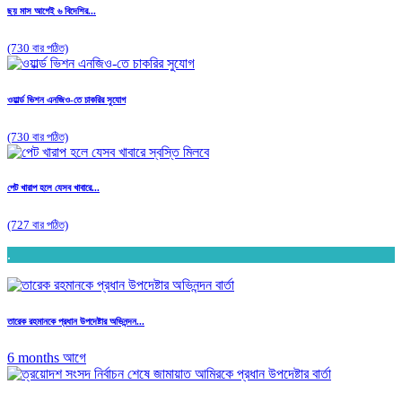
ছয় মাস আগেই ৬ বিদেশির...
(730 বার পঠিত)
ওয়ার্ল্ড ভিশন এনজিও-তে চাকরির সুযোগ
(730 বার পঠিত)
পেট খারাপ হলে যেসব খাবারে...
(727 বার পঠিত)
.
তারেক রহমানকে প্রধান উপদেষ্টার অভিনন্দন...
6 months আগে