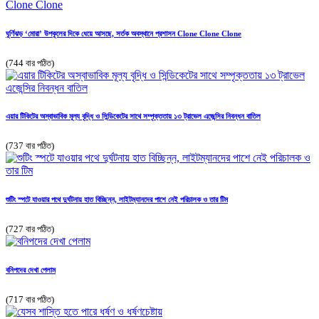
ঘূর্ণিঝড় ‘মোরা’ উপকূলের দিকে ধেয়ে আসছে, সর্তক অবস্থানে প্রশাসন Clone Clone Clone
(744 বার পঠিত)
এয়ার টিকিটের অস্বাভাবিক মূল্য বৃদ্ধি ও সিন্ডিকেটের সাথে সম্পৃক্ততায় ১৩ ট্রাভেল এজেন্সির নিবন্ধন বাতিল
(737 বার পঠিত)
শুটিং স্পটে যাওয়ার পথে দুর্ঘটনায় হাত বিচ্ছিন্ন, লাইটম্যানদের পাশে নেই পরিচালক ও তার টিম
(727 বার পঠিত)
বনিপদের দেখা পেলাম
(717 বার পঠিত)