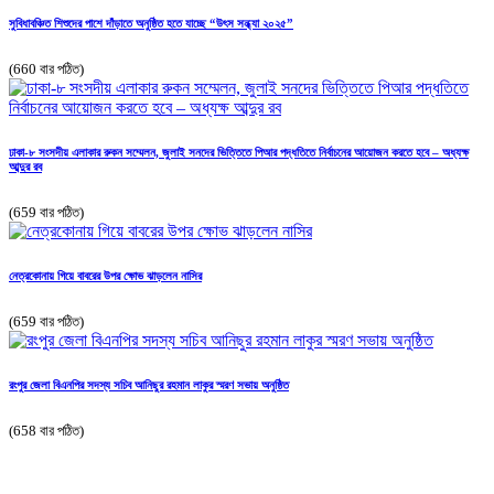
সুবিধাবঞ্চিত শিশুদের পাশে দাঁড়াতে অনুষ্ঠিত হতে যাচ্ছে “উৎস সন্ধ্যা ২০২৫”
(660 বার পঠিত)
ঢাকা-৮ সংসদীয় এলাকার রুকন সম্মেলন, জুলাই সনদের ভিত্তিতে পিআর পদ্ধতিতে নির্বাচনের আয়োজন করতে হবে – অধ্যক্ষ
আব্দুর রব
(659 বার পঠিত)
নেত্রকোনায় গিয়ে বাবরের উপর ক্ষোভ ঝাড়লেন নাসির
(659 বার পঠিত)
রংপুর জেলা বিএনপির সদস্য সচিব আনিছুর রহমান লাকুর স্মরণ সভায় অনুষ্ঠিত
(658 বার পঠিত)