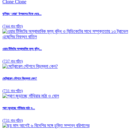
ঘূর্ণিঝড় ‘মোরা’ উপকূলের দিকে ধেয়ে...
(744 বার পঠিত)
এয়ার টিকিটের অস্বাভাবিক মূল্য বৃদ্ধি...
(737 বার পঠিত)
মেট্রোরেল স্টেশনে বিড়ম্বনা কেন?
(731 বার পঠিত)
প্রাণ জুড়াচ্ছে সাঁথিয়ার মাঠা ও...
(731 বার পঠিত)