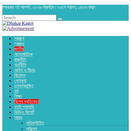
শুক্রবার ৭ই আগস্ট, ২০২৬ খ্রিস্টাব্দ | ২৩শে শ্রাবণ, ১৪৩৩ বঙ্গাব্দ
প্রচ্ছদ
প্রচ্ছদ
জাতীয়
আন্তর্জাতিক
রাজনীতি
অর্থনীতি
আইন ও বিচার
বিনোদন
খেলাধুলা
তথ্যপ্রযুক্তি
ধর্ম
শিক্ষা
বিশেষ প্রতিবেদন
ফটো গ্যালারি
ভিডিও রিপোর্ট
আরও
লাইফস্টাইল
পরিবেশ