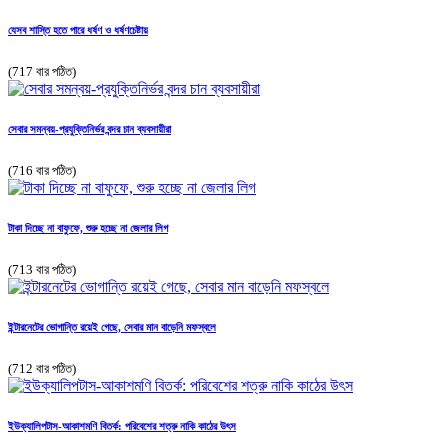
যেসব শাস্তি হতে পারে ধর্ষণ ও ধর্ষণচেষ্টায়
(717 বার পঠিত)
সেবার সমন্বয়-প্রযুক্তিনির্ভর বন্দর চান ব্যবসায়ীরা
(716 বার পঠিত)
টাকা দিচ্ছে না বাফুফে, শুরু হচ্ছে না জেলার লিগ
(713 বার পঠিত)
ইন্টারনেটের ভোগান্তি রয়েই গেছে, সেবার মান বাড়েনি মফস্বলে
(712 বার পঠিত)
ইউক্যালিপটাস-আকাশমণি বিতর্ক: পরিবেশের শত্রু নাকি কাঠের উৎস