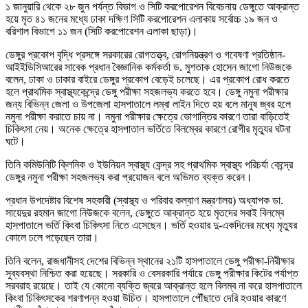
১ জানুয়ারি থেকে ২৮ জুন পর্যন্ত বিভাগ ও সিটি করপোরেশন বিবেচনায় ডেঙ্গুতে আক্রান্ত
হয়ে মৃত ৪১ জনের মধ্যে ঢাকা দক্ষিণ সিটি করপোরেশন এলাকায় সর্বোচ্চ ১৯ জন ও
বরিশাল বিভাগে ১১ জন (সিটি করপোরেশন এলাকা ছাড়া)।
ডেঙ্গুর প্রকোপ বৃদ্ধি প্রসঙ্গে সরকারের রোগতত্ত্ব, রোগনিয়ন্ত্রণ ও গবেষণা প্রতিষ্ঠান-
আইইডিসিআরের সাবেক প্রধান বৈজ্ঞানিক কর্মকর্তা ড. মুশতাক হোসেন জাগো নিউজকে
বলেন, ঢাকা ও ঢাকার বাইরে ডেঙ্গুর প্রকোপ বেড়েই চলেছে। এর প্রকোপ রোধ করতে
হলে প্রাথমিক স্বাস্থ্যকেন্দ্রে ডেঙ্গু পরীক্ষা সহজলভ্য করতে হবে। ডেঙ্গু নমুনা পরীক্ষার
জন্য বিভিন্ন জেলা ও উপজেলা হাসপাতালে লম্বা লাইন দিতে হয় বলে মানুষ জ্বর হলে
নমুনা পরীক্ষা করাতে চায় না। নমুনা পরীক্ষার ক্ষেত্রে ভোগান্তির কারণে তারা বাড়িতেই
চিকিৎসা নেয়। অনেক ক্ষেত্রে হাসপাতাল ভর্তিতে বিলম্বের কারণে রোগীর মৃত্যুর ঘটনা
ঘটে।
তিনি কমিউনিটি ক্লিনিক ও ইউনিয়ন স্বাস্থ্য কেন্দ্র সহ প্রাথমিক স্বাস্থ্য পরিচর্যা কেন্দ্রে
ডেঙ্গুর নমুনা পরীক্ষা সহজলভ্য করা প্রয়োজন বলে অভিমত ব্যক্ত করেন।
প্রধান উপদেষ্টার বিশেষ সহকারী (স্বাস্থ্য ও পরিবার কল্যাণ মন্ত্রণালয়) অধ্যাপক ডা.
সায়েদুর রহমান জাগো নিউজকে বলেন, ডেঙ্গুতে আক্রান্ত হয়ে মৃতদের সবাই বিলম্বে
হাসপাতালে ভর্তি কিংবা চিকিৎসা নিতে এসেছেন। ভর্তি হওয়ার দু-একদিনের মধ্যে মৃত্যুর
কোলে ঢলে পড়েছেন তারা।
তিনি বলেন, রাজধানীসহ দেশের বিভিন্ন স্থানের ২১টি হাসপাতালে ডেঙ্গু পরীক্ষা-নিরীক্ষার
সুব্যবস্থা নিশ্চিত করা হয়েছে। সরকারি ও বেসরকারি পর্যায়ে ডেঙ্গু পরীক্ষার কিটের পর্যাপ্ত
সরবরাহ রয়েছে। তাই যে কোনো ব্যক্তি জ্বরে আক্রান্ত হলে বিলম্ব না করে হাসপাতালে
কিংবা চিকিৎসকের শরণাপন্ন হওয়া উচিত। হাসপাতালে পৌঁছাতে দেরি হওয়ার কারণে