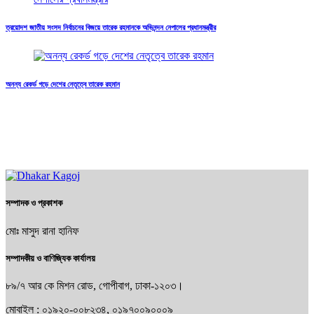
ত্রয়োদশ জাতীয় সংসদ নির্বাচনের বিজয়ে তারেক রহমানকে অভিনন্দন নেপালের প্রধানমন্ত্রীর
অনন্য রেকর্ড গড়ে দেশের নেতৃত্বে তারেক রহমান
সম্পাদক ও প্রকাশক
মোঃ মাসুদ রানা হানিফ
সম্পাদকীয় ও বাণিজ্যিক কার্যালয়
৮৯/৭ আর কে মিশন রোড, গোপীবাগ, ঢাকা-১২০৩।
মোবাইল :
০১৯২০-০০৮২৩৪, ০১৯৭০০৯০০০৯