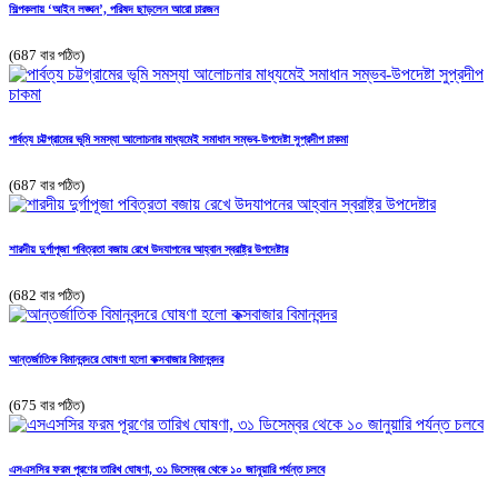
শিল্পকলায় ‘আইন লঙ্ঘন’, পরিষদ ছাড়লেন আরো চারজন
(687 বার পঠিত)
পার্বত্য চট্টগ্রামের ভূমি সমস্যা আলোচনার মাধ্যমেই সমাধান সম্ভব-উপদেষ্টা সুপ্রদীপ চাকমা
(687 বার পঠিত)
শারদীয় দুর্গাপূজা পবিত্রতা বজায় রেখে উদযাপনের আহ্বান স্বরাষ্ট্র উপদেষ্টার
(682 বার পঠিত)
আন্তর্জাতিক বিমানবন্দরে ঘোষণা হলো কক্সবাজার বিমানবন্দর
(675 বার পঠিত)
এসএসসির ফরম পূরণের তারিখ ঘোষণা, ৩১ ডিসেম্বর থেকে ১০ জানুয়ারি পর্যন্ত চলবে