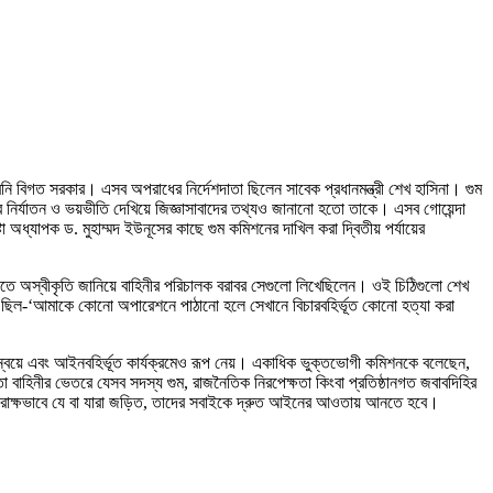
নি বিগত সরকার। এসব অপরাধের নির্দেশদাতা ছিলেন সাবেক প্রধানমন্ত্রী শেখ হাসিনা। গুম
র নির্যাতন ও ভয়ভীতি দেখিয়ে জিজ্ঞাসাবাদের তথ্যও জানানো হতো তাকে। এসব গোয়েন্দা
া অধ্যাপক ড. মুহাম্মদ ইউনূসের কাছে গুম কমিশনের দাখিল করা দ্বিতীয় পর্যায়ের
মানতে অস্বীকৃতি জানিয়ে বাহিনীর পরিচালক বরাবর সেগুলো লিখেছিলেন। ওই চিঠিগুলো শেখ
েখা ছিল-‘আমাকে কোনো অপারেশনে পাঠানো হলে সেখানে বিচারবহির্ভূত কোনো হত্যা করা
সমন্বয়ে এবং আইনবহির্ভূত কার্যক্রমেও রূপ নেয়। একাধিক ভুক্তভোগী কমিশনকে বলেছেন,
বাহিনীর ভেতরে যেসব সদস্য গুম, রাজনৈতিক নিরপেক্ষতা কিংবা প্রতিষ্ঠানগত জবাবদিহির
 ও পরোক্ষভাবে যে বা যারা জড়িত, তাদের সবাইকে দ্রুত আইনের আওতায় আনতে হবে।