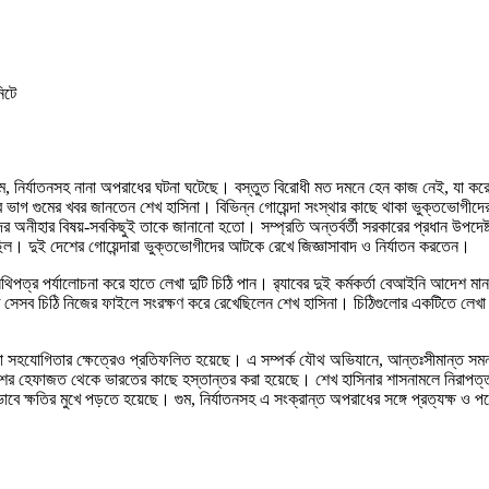
িটে
গুম, নির্যাতনসহ নানা অপরাধের ঘটনা ঘটেছে। বস্তুত বিরোধী মত দমনে হেন কাজ নেই, যা করে
 ভাগ গুমের খবর জানতেন শেখ হাসিনা। বিভিন্ন গোয়েন্দা সংস্থার কাছে থাকা ভুক্তভোগীদে
দের অনীহার বিষয়-সবকিছুই তাকে জানানো হতো। সম্প্রতি অন্তর্বর্তী সরকারের প্রধান উপদেষ্ট
ম ছিল। দুই দেশের গোয়েন্দারা ভুক্তভোগীদের আটকে রেখে জিজ্ঞাসাবাদ ও নির্যাতন করতেন।
িপত্র পর্যালোচনা করে হাতে লেখা দুটি চিঠি পান। র‌্যাবের দুই কর্মকর্তা বেআইনি আদেশ 
্যন্ত সেসব চিঠি নিজের ফাইলে সংরক্ষণ করে রেখেছিলেন শেখ হাসিনা। চিঠিগুলোর একটিতে ল
রাপত্তা সহযোগিতার ক্ষেত্রেও প্রতিফলিত হয়েছে। এ সম্পর্ক যৌথ অভিযানে, আন্তঃসীমান্ত 
শের হেফাজত থেকে ভারতের কাছে হস্তান্তর করা হয়েছে। শেখ হাসিনার শাসনামলে নিরাপত্তা 
ভাবে ক্ষতির মুখে পড়তে হয়েছে। গুম, নির্যাতনসহ এ সংক্রান্ত অপরাধের সঙ্গে প্রত্যক্ষ