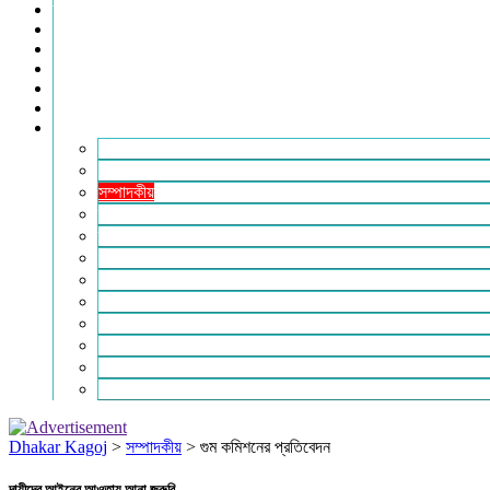
তথ্যপ্রযুক্তি
ধর্ম
শিক্ষা
বিশেষ প্রতিবেদন
ফটো গ্যালারি
ভিডিও রিপোর্ট
আরও
লাইফস্টাইল
পরিবেশ
সম্পাদকীয়
স্বাস্থ্য
ভ্রমণ
ফিচার
রিভিউ
পাঠকের চিঠি
ইতিহাস ও ঐতিহ্য
চাকরি ও ক্যারিয়ার
নারী ও শিশু
পাঠকের চিঠি
Dhakar Kagoj
>
সম্পাদকীয়
>
গুম কমিশনের প্রতিবেদন
দায়ীদের আইনের আওতায় আনা জরুরি