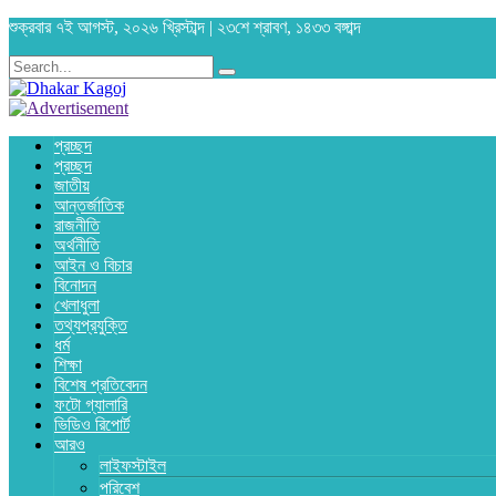
শুক্রবার ৭ই আগস্ট, ২০২৬ খ্রিস্টাব্দ | ২৩শে শ্রাবণ, ১৪৩৩ বঙ্গাব্দ
প্রচ্ছদ
প্রচ্ছদ
জাতীয়
আন্তর্জাতিক
রাজনীতি
অর্থনীতি
আইন ও বিচার
বিনোদন
খেলাধুলা
তথ্যপ্রযুক্তি
ধর্ম
শিক্ষা
বিশেষ প্রতিবেদন
ফটো গ্যালারি
ভিডিও রিপোর্ট
আরও
লাইফস্টাইল
পরিবেশ