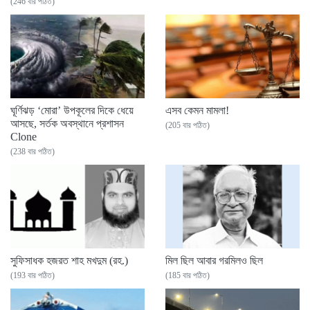
(246 বার পঠিত)
ঘূর্ণিঝড় ‘মোরা’ উপকূলের দিকে ধেয়ে
এসব কেমন মামলা!
আসছে, সর্তক অবস্থানে প্রশাসন
(205 বার পঠিত)
Clone
(238 বার পঠিত)
সুফিসাধক হজরত শাহ মখদুম (রহ.)
মিল ছিল আবার গরমিলও ছিল
(193 বার পঠিত)
(185 বার পঠিত)