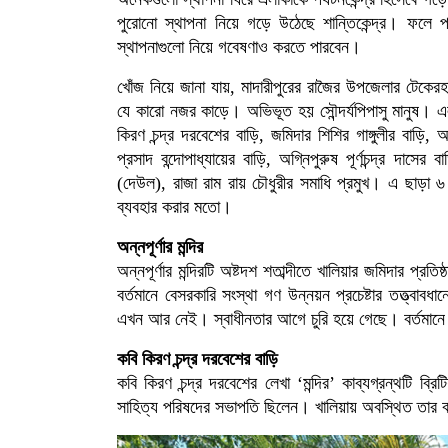
পুরোনো স্থাপনা নিয়ে গড়ে উঠেছে শান্তিকেন্দ্র। ফলে প
স্থাপনাগুলো নিয়ে গবেষণাও করতে পারবেন।
খোঁজ নিয়ে জানা যায়, মাদারীপুরের রাজৈর উপজেলার টেকের
যে কারো নজর কাড়ে। অভিভূত হয় সৌন্দর্যপিপাসু মানুষ। এলা
কিরণ চন্দ্র দরবেশের বাড়ি, জমিদার শিশির গাঙ্গুলীর বাড়ি,
প্রসাদ বন্দোপাধ্যায়ের বাড়ি, অগ্নিপুরুষ পূর্ণচন্দ্র দাসের
(দেউল), রাজা রাম রায় চৌধুরীর সমাধি প্রমুখ। এ ছাড়া 
ব্যবহার করার মতো।
অন্নপূর্ণার মন্দির
এলাকাটিকে পর্যটনকেন্দ্র হিসেবে গড়ে তোলা সম্ভব, ছবি: জাগো
অন্নপূর্ণার মন্দিরটি অষ্টদশ শতাব্দীতে খালিয়ার জমিদার প্র
বর্তমানে বেসরকারি সংস্থা গণ উন্নয়ন প্রচেষ্টার তত্ত্বাবধানে
এখন আর নেই। স্বাধীনতার আগে চুরি হয়ে গেছে। বর্তমানে স
কবি কিরণ চন্দ্র দরবেশের বাড়ি
কবি কিরণ চন্দ্র দরবেশের লেখা ‘মন্দির’ কাব্যগ্রন্থটি ব
সাহিত্য পরিষদের সভাপতি ছিলেন। খালিয়ায় অবস্থিত তার বাড়