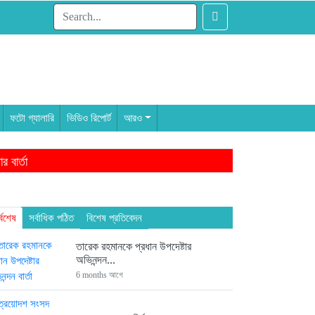
ফটো গ্যালারি
ভিডিও রিপোর্ট
আরও
 বার্তা
াম থেকেই ৩ এমপি
ন্দন
্বশেষ
সর্বাধিক পঠিত
বিশেষ প্রতিবেদন
তারেক রহমানকে প্রধান উপদেষ্টার
অভিনন্দন...
6 months আগে