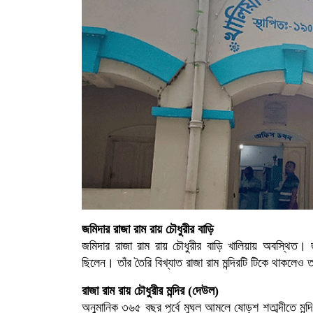
জমিদার রাজা রাম রায় চৌধুরীর বাড়ি
জমিদার রাজা রাম রায় চৌধুরীর বাড়ি খালিয়ায় অবস্থিত। জ
ছিলেন। তাঁর তৈরি বিখ্যাত রাজা রাম মন্দিরটি টিকে থাকলেও 
রাজা রাম রায় চৌধুরীর মন্দির (দেউল)
অনুুমানিক ৩৬৫ বছর পূর্বে মুঘল আমলে ষোড়শ শতাব্দীতে মন্দিরটি