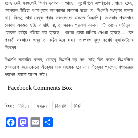
হচ্ছে সেই সবগুলোই ভিশন ২০৩০-এ আছে। সুকৌশলে অপপ্রচার চালানো হচ্ছে,
সোশ্যাল মিডিয়া গণমাধ্যমে অপপ্রচার চালানো হচ্ছে যে, বিএনপি সংস্কার মানছে
না। কিন্তু তারা দেখুক প্রায় সবগুলোতে একমত বিএনপি। সংস্কার প্রস্তাবে
কোথায় একমত হচ্ছি বা হচ্ছি না, তা সরকার প্রকাশ করুক। এটা তাদের দায়িত্ব।
ফোকলা রাষ্ট্রে পরিণত করা হয়েছে। ঋণের বোঝা চাপিয়ে দেওয়া হয়েছে…. যেন
পরবর্তী সরকারের জন্য তা কঠিন হয়ে যায়। তারপরও যুদ্ধ করেছি ফ্যাসিস্টদের
বিরুদ্ধে।
বিএনপি মহাসচিব বলেন, যেহেতু বিএনপি বড় দল, তাই বিনা কারণে বিএনপিকে
দোষারোপ করে কোনো ঐক্যের ডাক সহায়ক হবে না। ঐক্যের প্রশ্নে, গণতন্ত্রের
প্রশ্নে কোনো আপস নেই।
Facebook Comments Box
বিষয় :
নির্বাচন
ফখরুল
বিএনপি
মির্জা
Facebook
Mastodon
Email
Share