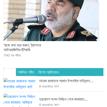
‘বাজে কথা বন্ধ করুন’, ট্রাম্পকে
আইআরজিসির হুঁশিয়ারি
(142 বার পঠিত)
সর্বশেষ
সর্বাধিক পঠিত
বিশেষ প্রতিবেদন
তারেক রহমানকে প্রধান উপদেষ্টার অভিনন্দন...
6 months আগে
ত্রয়োদশ সংসদ নির্বাচন শেষে জামায়াত...
6 months আগে