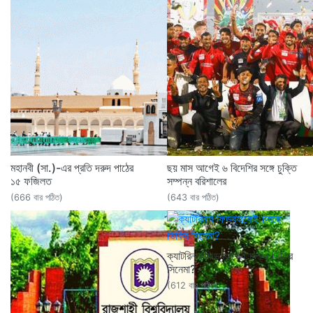
মহানবী (সা.)-এর প্রতি দরুদ পাঠের
ছয় মাস আগেই ৬ বিদেশির সঙ্গে চুক্তি
১৫ ফজিলত
সম্পন্ন বরিশালের
(666 বার পঠিত)
(643 বার পঠিত)
ক্যাটরিনার ফিডব্যাকেই চলছে ভিকির
সিনেমা?
(612 বার পঠিত)