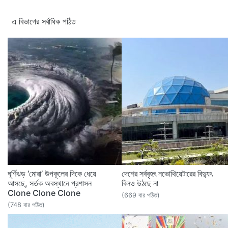
এ বিভাগের সর্বাধিক পঠিত
ঘূর্ণিঝড় ‘মোরা’ উপকূলের দিকে ধেয়ে
দেশের সর্ববৃহৎ নভোথিয়েটারের বিদ্যুৎ
আসছে, সর্তক অবস্থানে প্রশাসন
বিলও উঠছে না
Clone Clone Clone
(669 বার পঠিত)
(748 বার পঠিত)