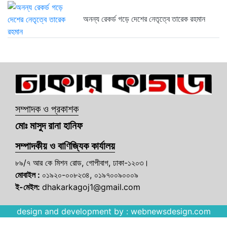
অনন্য রেকর্ড গড়ে দেশের নেতৃত্বে তারেক রহমান
সম্পাদক ও প্রকাশক
মোঃ মাসুদ রানা হানিফ
সম্পাদকীয় ও বাণিজ্যিক কার্যালয়
৮৯/৭ আর কে মিশন রোড, গোপীবাগ, ঢাকা-১২০৩।
মোবাইল :
০১৯২০-০০৮২৩৪, ০১৯৭০০৯০০০৯
ই-মেইল:
dhakarkagoj1@gmail.com
design and development by :
webnewsdesign.com