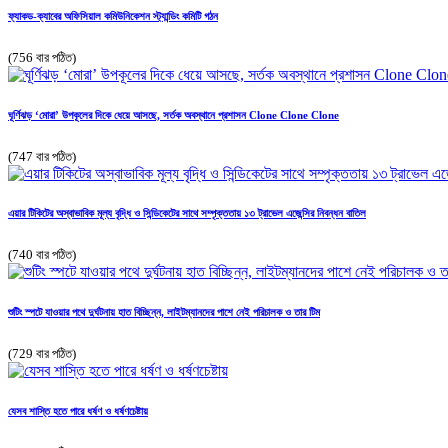
ফ্যাকড-ক্যাবের অফিসিয়াল কমিউনিকেশন স্ট্যান্ডিং কমিটি গঠন
(756 বার পঠিত)
ঘূর্ণিঝড় ‘মোরা’ উপকূলের দিকে ধেয়ে আসছে, সর্তক অবস্থানে প্রশাসন Clone Clone Clone
(747 বার পঠিত)
এয়ার টিকিটের অস্বাভাবিক মূল্য বৃদ্ধি ও সিন্ডিকেটের সাথে সম্পৃক্ততায় ১৩ ট্রাভেল এজেন্সির নিবন্ধন বাতিল
(740 বার পঠিত)
শুটিং স্পটে যাওয়ার পথে দুর্ঘটনায় হাত বিচ্ছিন্ন, লাইটম্যানদের পাশে নেই পরিচালক ও তার টিম
(729 বার পঠিত)
যেসব শাস্তি হতে পারে ধর্ষণ ও ধর্ষণচেষ্টায়