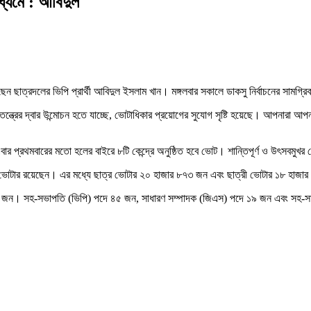
াধ্যমে : আবিদুল
রেছেন ছাত্রদলের ভিপি প্রার্থী আবিদুল ইসলাম খান। মঙ্গলবার সকালে ডাকসু নির্বাচনের সামগ্
ন্ত্রের দ্বার উন্মোচন হতে যাচ্ছে, ভোটাধিকার প্রয়োগের সুযোগ সৃষ্টি হয়েছে। আপনারা 
 প্রথমবারের মতো হলের বাইরে ৮টি কেন্দ্রে অনুষ্ঠিত হবে ভোট। শান্তিপূর্ণ ও উৎসবমুখর ভোট
ন ভোটার রয়েছেন। এর মধ্যে ছাত্র ভোটার ২০ হাজার ৮৭৩ জন এবং ছাত্রী ভোটার ১৮ হাজ
থী ৬২ জন। সহ-সভাপতি (ভিপি) পদে ৪৫ জন, সাধারণ সম্পাদক (জিএস) পদে ১৯ জন এবং সহ-সাধারণ