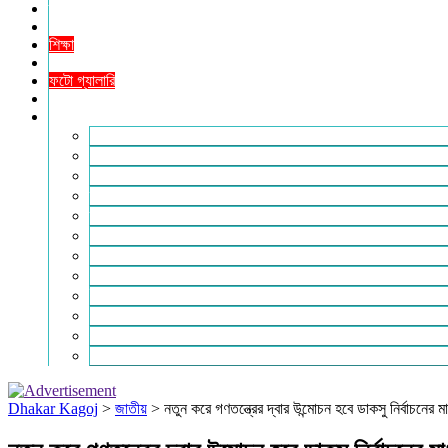
তথ্যপ্রযুক্তি
ধর্ম
শিক্ষা
বিশেষ প্রতিবেদন
ফটো গ্যালারি
ভিডিও রিপোর্ট
আরও
লাইফস্টাইল
পরিবেশ
সম্পাদকীয়
স্বাস্থ্য
ভ্রমণ
ফিচার
রিভিউ
পাঠকের চিঠি
ইতিহাস ও ঐতিহ্য
চাকরি ও ক্যারিয়ার
নারী ও শিশু
পাঠকের চিঠি
Dhakar Kagoj
>
জাতীয়
>
নতুন করে গণতন্ত্রের দ্বার উন্মোচন হবে ডাকসু নির্বাচনের ম