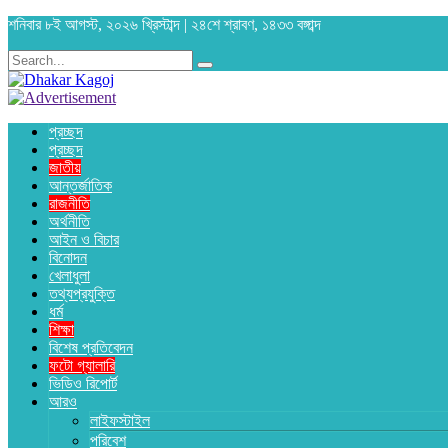
শনিবার ৮ই আগস্ট, ২০২৬ খ্রিস্টাব্দ | ২৪শে শ্রাবণ, ১৪৩৩ বঙ্গাব্দ
প্রচ্ছদ
প্রচ্ছদ
জাতীয়
আন্তর্জাতিক
রাজনীতি
অর্থনীতি
আইন ও বিচার
বিনোদন
খেলাধুলা
তথ্যপ্রযুক্তি
ধর্ম
শিক্ষা
বিশেষ প্রতিবেদন
ফটো গ্যালারি
ভিডিও রিপোর্ট
আরও
লাইফস্টাইল
পরিবেশ