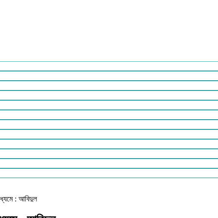
াধ্যমে : আবিদুল