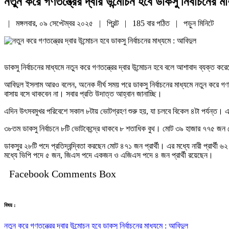
নতুন করে গণতন্ত্রের দ্বার উন্মোচন হবে ডাকসু নির্বাচনের ম
| মঙ্গলবার, ০৯ সেপ্টেম্বর ২০২৫ |
প্রিন্ট
|
185 বার পঠিত
| পড়ুন
মিনিটে
ডাকসু নির্বাচনের মাধ্যমে নতুন করে গণতন্ত্রের দ্বার উন্মোচন হবে বলে আশাবাদ ব্যক্ত ক
আবিদুল ইসলাম আরও বলেন, অনেক দীর্ঘ সময় পরে ডাকসু নির্বাচনের মাধ্যমে নতুন করে গণত
বাসায় বসে থাকবেন না। সবার প্রতি উদাত্ত আহ্বান জানাচ্ছি।
এদিন উৎসবমুখর পরিবেশে সকাল ৮টায় ভোটগ্রহণ শুরু হয়, যা চলবে বিকেল ৪টা পর্যন্ত। এবার
৩৮তম ডাকসু নির্বাচনে ৮টি ভোটকেন্দ্রে থাকবে ৮ শতাধিক বুথ। মোট ৩৯ হাজার ৭৭৫ জ
ডাকসুর ২৮টি পদে প্রতিদ্বন্দ্বিতা করছেন মোট ৪৭১ জন প্রার্থী। এর মধ্যে নারী প্রার্
মধ্যে ভিপি পদে ৫ জন, জিএস পদে একজন ও এজিএস পদে ৪ জন প্রার্থী রয়েছেন।
Facebook Comments Box
বিষয় :
নতুন করে গণতন্ত্রের দ্বার উন্মোচন হবে ডাকসু নির্বাচনের মাধ্যমে : আবিদুল