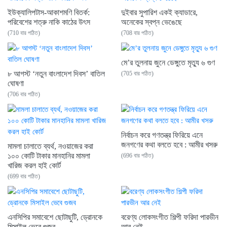
ইউক্যালিপটাস-আকাশমণি বিতর্ক:
দুইবার সুপারিশ একই ক্যাডারে,
পরিবেশের শত্রু নাকি কাঠের উৎস
অনেকের স্বপ্ন ভেঙেছে
(710 বার পঠিত)
(708 বার পঠিত)
মে’র তুলনায় জুনে ডেঙ্গুতে মৃত্যু ৬ গুণ
৮ আগস্ট ‘নতুন বাংলাদেশ দিবস’ বাতিল
(705 বার পঠিত)
ঘোষণা
(706 বার পঠিত)
নির্বাচন করে গণতন্ত্র ফিরিয়ে এনে
জনগণের কথা বলতে হবে : আমীর খসরু
মামলা চালাতে ব্যর্থ, নওয়াজের করা
১০০ কোটি টাকার মানহানির মামলা
(696 বার পঠিত)
খারিজ করল হাই কোর্ট
(699 বার পঠিত)
এনসিপির সমাবেশে ছোটাছুটি, ড্রোনকে
বরেণ্য লোকসংগীত শিল্পী ফরিদা পারভীন
মিসাইল ভেবে গুজব
আর নেই