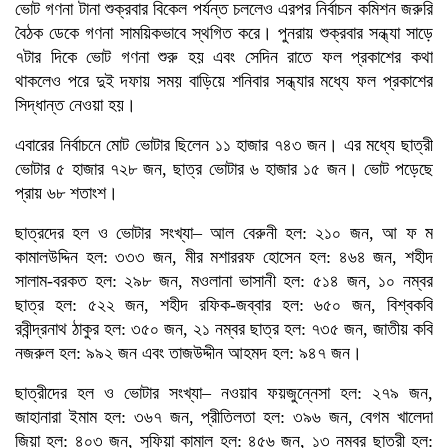
ভোট গণনা টানা শুক্রবার বিকেল পর্যন্ত চললেও এরপর নির্বাচন কমিশন জরুরি
বৈঠক ডেকে গণনা সাময়িকভাবে স্থগিত করে। পুনরায় শুক্রবার সন্ধ্যা সাড়ে
৭টার দিকে ভোট গণনা শুরু হয় এবং সেদিন রাতে ফল প্রকাশের কথা
থাকলেও পরে দুই দফায় সময় বাড়িয়ে শনিবার সন্ধ্যার মধ্যে ফল প্রকাশের
সিদ্ধান্ত নেওয়া হয়।
এবারের নির্বাচনে মোট ভোটার ছিলেন ১১ হাজার ৭৪৩ জন। এর মধ্যে ছাত্রী
ভোটার ৫ হাজার ৭২৮ জন, ছাত্র ভোটার ৬ হাজার ১৫ জন। ভোট পড়েছে
প্রায় ৬৮ শতাংশ।
ছাত্রদের হল ও ভোটার সংখ্যা– আল বেরুনী হল: ২১০ জন, আ ফ ম
কামালউদ্দিন হল: ৩৩৩ জন, মীর মশাররফ হোসেন হল: ৪৬৪ জন, শহীদ
সালাম-বরকত হল: ২৯৮ জন, মওলানা ভাসানী হল: ৫১৪ জন, ১০ নম্বর
ছাত্র হল: ৫২২ জন, শহীদ রফিক-জব্বার হল: ৬৫০ জন, বিশ্বকবি
রবীন্দ্রনাথ ঠাকুর হল: ৩৫০ জন, ২১ নম্বর ছাত্র হল: ৭৩৫ জন, জাতীয় কবি
নজরুল হল: ৯৯২ জন এবং তাজউদ্দীন আহমদ হল: ৯৪৭ জন।
ছাত্রীদের হল ও ভোটার সংখ্যা– নওয়াব ফয়জুন্নেসা হল: ২৭৯ জন,
জাহানারা ইমাম হল: ৩৬৭ জন, প্রীতিলতা হল: ৩৯৬ জন, বেগম খালেদা
জিয়া হল: ৪০৩ জন, সুফিয়া কামাল হল: ৪৫৬ জন, ১৩ নম্বর ছাত্রী হল: