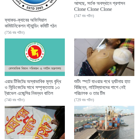
আসছে, সর্তক অবস্থানে প্রশাসন
Clone Clone Clone
(747 বার পঠিত)
ফ্যাকড-ক্যাবের অফিসিয়াল
কমিউনিকেশন স্ট্যান্ডিং কমিটি গঠন
(756 বার পঠিত)
এয়ার টিকিটের অস্বাভাবিক মূল্য বৃদ্ধি
শুটিং স্পটে যাওয়ার পথে দুর্ঘটনায় হাত
ও সিন্ডিকেটের সাথে সম্পৃক্ততায় ১৩
বিচ্ছিন্ন, লাইটম্যানদের পাশে নেই
ট্রাভেল এজেন্সির নিবন্ধন বাতিল
পরিচালক ও তার টিম
(740 বার পঠিত)
(729 বার পঠিত)