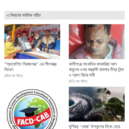
এ বিভাগের সর্বাধিক পঠিত
”প্রত্যাশিত সিরাজগঞ্জ” এর শীতবস্ত্র
কালীগঞ্জে সাংবাদিক জাকারিয়া আল
বিতরণ
মামুনের ওপর সন্ত্রাসী হামলার তীব্র নিন্দা
ও দ্রুত বিচার দাবী
(904 বার পঠিত)
(852 বার পঠিত)
ঘূর্ণিঝড় ‘মোরা’ উপকূলের দিকে ধেয়ে