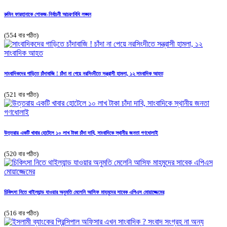
রুমিন ফারহানাকে শোকজ-নির্বাচনী আচরণবিধি লঙ্ঘন
(554 বার পঠিত)
সাংবাদিকদের গাড়িতে চাঁদাবাজি ! চাঁদা না পেয়ে নরসিংদীতে সন্ত্রাসী হামলা, ১২ সাংবাদিক আহত
(521 বার পঠিত)
উত্তরায় একটি খাবার হোটেলে ১০ লাখ টাকা চাঁদা দাবি, সাংবাদিকে স্থানীয় জনতা গণধোলাই
(520 বার পঠিত)
চিকিৎসা নিতে থাইল্যান্ড যাওয়ার অনুমতি মেলেনি আসিফ মাহমুদের সাবেক এপিএস মোয়াজ্জেমের
(516 বার পঠিত)