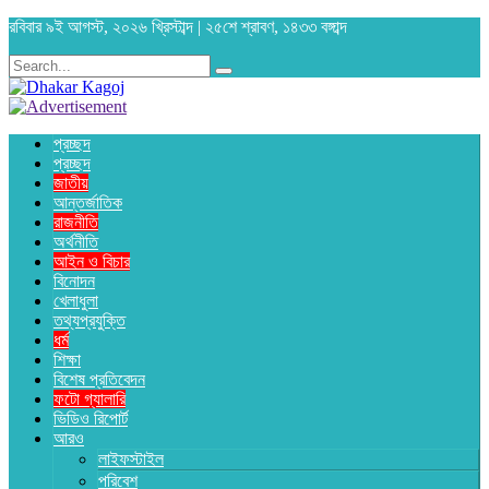
রবিবার ৯ই আগস্ট, ২০২৬ খ্রিস্টাব্দ | ২৫শে শ্রাবণ, ১৪৩৩ বঙ্গাব্দ
প্রচ্ছদ
প্রচ্ছদ
জাতীয়
আন্তর্জাতিক
রাজনীতি
অর্থনীতি
আইন ও বিচার
বিনোদন
খেলাধুলা
তথ্যপ্রযুক্তি
ধর্ম
শিক্ষা
বিশেষ প্রতিবেদন
ফটো গ্যালারি
ভিডিও রিপোর্ট
আরও
লাইফস্টাইল
পরিবেশ