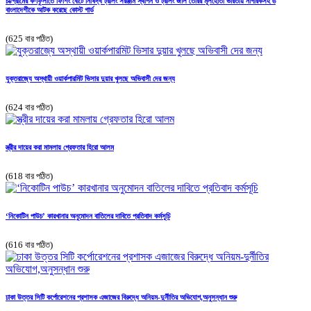
চট্টগ্রামের কর্ণফুলীতে ফিশিং বোটে নিষিদ্ধ ট্রলিং সরঞ্জাম স্থাপন ও ট্রলিং জাল তৈরির মূলহোতা ভারতীয় নাগরিকসহ ৬
বাংলাদেশীকে আটক করেছে কোস্ট গার্ড
(625 বার পঠিত)
যুক্তরাজ্যে অস্থায়ী ওয়ার্কপারমিট ভিসার দুয়ার খুলছে অভিবাসী দের জন্য
(624 বার পঠিত)
স্ত্রীর দায়ের করা মামলায় গ্রেফতার হিরো আলম
(618 বার পঠিত)
‘নিকোটিন পাউচ’ কারখানার অনুমোদন বাতিলের দাবিতে প্রতিবাদ কর্মসূচি
(616 বার পঠিত)
ঢাকা উত্তর সিটি কর্পোরেশনের প্রশাসক এজাজের বিরুদ্ধে অনিয়ম-দুর্নীতির অভিযোগ,অনুসন্ধান শুরু