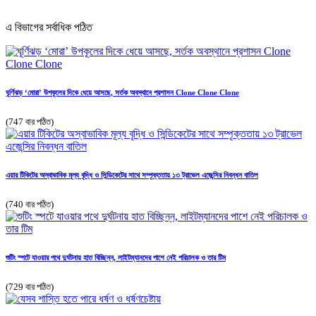
এ বিভাগের সর্বাধিক পঠিত
ঘূর্ণিঝড় ‘মোরা’ উপকূলের দিকে ধেয়ে আসছে, সর্তক অবস্থানে প্রশাসন Clone Clone Clone
(747 বার পঠিত)
এয়ার টিকিটের অস্বাভাবিক মূল্য বৃদ্ধি ও সিন্ডিকেটের সাথে সম্পৃক্ততায় ১৩ ট্রাভেল এজেন্সির নিবন্ধন বাতিল
(740 বার পঠিত)
শুটিং স্পটে যাওয়ার পথে দুর্ঘটনায় হাত বিচ্ছিন্ন, লাইটম্যানদের পাশে নেই পরিচালক ও তার টিম
(729 বার পঠিত)