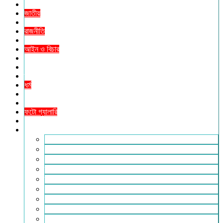
প্রচ্ছদ
জাতীয়
আন্তর্জাতিক
রাজনীতি
অর্থনীতি
আইন ও বিচার
বিনোদন
খেলাধুলা
তথ্যপ্রযুক্তি
ধর্ম
শিক্ষা
বিশেষ প্রতিবেদন
ফটো গ্যালারি
ভিডিও রিপোর্ট
আরও
লাইফস্টাইল
পরিবেশ
সম্পাদকীয়
স্বাস্থ্য
ভ্রমণ
ফিচার
রিভিউ
পাঠকের চিঠি
ইতিহাস ও ঐতিহ্য