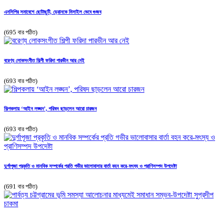
এনসিপির সমাবেশে ছোটাছুটি, ড্রোনকে মিসাইল ভেবে গুজব
(695 বার পঠিত)
বরেণ্য লোকসংগীত শিল্পী ফরিদা পারভীন আর নেই
(693 বার পঠিত)
শিল্পকলায় ‘আইন লঙ্ঘন’, পরিষদ ছাড়লেন আরো চারজন
(693 বার পঠিত)
দুর্গাপূজা প্রকৃতি ও মানবিক সম্পর্কের প্রতি গভীর ভালোবাসার বার্তা বহন করে-মৎস্য ও প্রাণিসম্পদ উপদেষ্টা
(691 বার পঠিত)