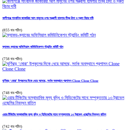
কালীগঞ্জে সাংবাদিক জাকারিয়া আল মামুনের ওপর সন্ত্রাসী হামলার তীব্র নিন্দা ও দ্রুত বিচার দাবী
(855 বার পঠিত)
ফ্যাকড-ক্যাবের অফিসিয়াল কমিউনিকেশন স্ট্যান্ডিং কমিটি গঠন
(758 বার পঠিত)
ঘূর্ণিঝড় ‘মোরা’ উপকূলের দিকে ধেয়ে আসছে, সর্তক অবস্থানে প্রশাসন Clone Clone Clone
(748 বার পঠিত)
এয়ার টিকিটের অস্বাভাবিক মূল্য বৃদ্ধি ও সিন্ডিকেটের সাথে সম্পৃক্ততায় ১৩ ট্রাভেল এজেন্সির নিবন্ধন বাতিল
(742 বার পঠিত)