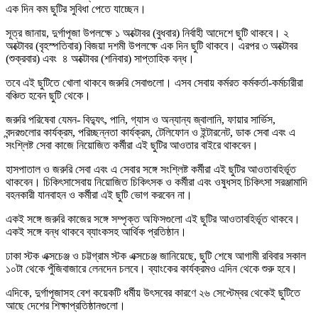
এক দিন কম ছুটির সুবিধা পেতে যাচ্ছেন।
সূত্র জানায়, দুর্গাপূজা উপলক্ষে ১ অক্টোবর (বুধবার) নির্বাহী আদেশে ছুটি থাকবে। ২
অক্টোবর (বৃহস্পতিবার) বিজয়া দশমী উপলক্ষে এক দিন ছুটি থাকবে। এরপর ৩ অক্টোবর
(শুক্রবার) এবং ৪ অক্টোবর (শনিবার) সাপ্তাহিক বন্ধ।
তবে এই ছুটিতে খোলা থাকবে জরুরি সেবাগুলো। এসব সেবায় কর্মরত কর্মকর্তা-কর্মচারীরা
বঞ্চিত হবেন ছুটি থেকে।
জরুরি পরিষেবা যেমন- বিদ্যুৎ, পানি, গ্যাস ও অন্যান্য জ্বালানি, ফায়ার সার্ভিস,
বন্দরগুলোর কার্যক্রম, পরিচ্ছন্নতা কার্যক্রম, টেলিফোন ও ইন্টারনেট, ডাক সেবা এবং এ
সংশ্লিষ্ট সেবা কাজে নিয়োজিত কর্মীরা এই ছুটির আওতার বাইরে থাকবেন।
হাসপাতাল ও জরুরি সেবা এবং এ সেবার সঙ্গে সংশ্লিষ্ট কর্মীরা এই ছুটির আওতাবহির্ভূত
থাকবেন। চিকিৎসাসেবায় নিয়োজিত চিকিৎসক ও কর্মীরা এবং ওষুধসহ চিকিৎসা সরঞ্জামাদি
বহনকারী যানবাহন ও কর্মীরা এই ছুটি ভোগ করবেন না।
একই সঙ্গে জরুরি কাজের সঙ্গে সম্পৃক্ত অফিসগুলো এই ছুটির আওতাবহির্ভূত থাকবে।
একই সঙ্গে বন্ধ থাকবে ব্যাংকসহ আর্থিক প্রতিষ্ঠান।
ঢাকা স্টক এক্সচেঞ্জ ও চট্টগ্রাম স্টক এক্সচেঞ্জ জানিয়েছে, ছুটি শেষে আগামী রবিবার সকাল
১০টা থেকে পুঁজিবাজারে লেনদেন চলবে। ব্যাংকের কার্যক্রমও এদিন থেকে শুরু হবে।
এদিকে, দুর্গাপূজাসহ বেশ কয়েকটি ধর্মীয় উৎসবের কারণে ২৬ সেপ্টেম্বর থেকেই ছুটিতে
আছে দেশের শিক্ষাপ্রতিষ্ঠানগুলো।