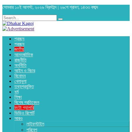
সোমবার ১০ই আগস্ট, ২০২৬ খ্রিস্টাব্দ | ২৬শে শ্রাবণ, ১৪৩৩ বঙ্গাব্দ
প্রচ্ছদ
প্রচ্ছদ
জাতীয়
আন্তর্জাতিক
রাজনীতি
অর্থনীতি
আইন ও বিচার
বিনোদন
খেলাধুলা
তথ্যপ্রযুক্তি
ধর্ম
শিক্ষা
বিশেষ প্রতিবেদন
ফটো গ্যালারি
ভিডিও রিপোর্ট
আরও
লাইফস্টাইল
পরিবেশ