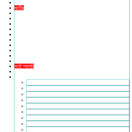
প্রচ্ছদ
জাতীয়
আন্তর্জাতিক
রাজনীতি
অর্থনীতি
আইন ও বিচার
বিনোদন
খেলাধুলা
তথ্যপ্রযুক্তি
ধর্ম
শিক্ষা
বিশেষ প্রতিবেদন
ফটো গ্যালারি
ভিডিও রিপোর্ট
আরও
লাইফস্টাইল
পরিবেশ
সম্পাদকীয়
স্বাস্থ্য
ভ্রমণ
ফিচার
রিভিউ
পাঠকের চিঠি
ইতিহাস ও ঐতিহ্য