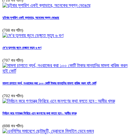
(710 বার পঠিত)
দুইবার সুপারিশ একই ক্যাডারে, অনেকের স্বপ্ন ভেঙেছে
(708 বার পঠিত)
মে’র তুলনায় জুনে ডেঙ্গুতে মৃত্যু ৬ গুণ
(707 বার পঠিত)
মামলা চালাতে ব্যর্থ, নওয়াজের করা ১০০ কোটি টাকার মানহানির মামলা খারিজ করল হাই কোর্ট
(702 বার পঠিত)
নির্বাচন করে গণতন্ত্র ফিরিয়ে এনে জনগণের কথা বলতে হবে : আমীর খসরু
(698 বার পঠিত)