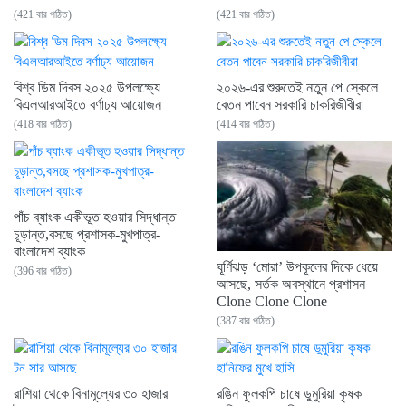
(421 বার পঠিত)
(421 বার পঠিত)
বিশ্ব ডিম দিবস ২০২৫ উপলক্ষ্যে
২০২৬-এর শুরুতেই নতুন পে স্কেলে
বিএলআরআইতে বর্ণাঢ্য আয়োজন
বেতন পাবেন সরকারি চাকরিজীবীরা
(418 বার পঠিত)
(414 বার পঠিত)
পাঁচ ব্যাংক একীভূত হওয়ার সিদ্ধান্ত
চূড়ান্ত,বসছে প্রশাসক-মুখপাত্র-
বাংলাদেশ ব্যাংক
ঘূর্ণিঝড় ‘মোরা’ উপকূলের দিকে ধেয়ে
(396 বার পঠিত)
আসছে, সর্তক অবস্থানে প্রশাসন
Clone Clone Clone
(387 বার পঠিত)
রাশিয়া থেকে বিনামূল্যের ৩০ হাজার
রঙিন ফুলকপি চাষে ডুমুরিয়া কৃষক