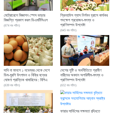
মেট্রোরেলে বিজ্ঞাপন স্পেস ভাড়ার
গ্রিনহাউস গ্যাস নির্গমন হ্রাসে কার্যকর
বিজ্ঞপ্তি প্রকাশ করল ডিএমটিসিএল
পদক্ষেপ প্রয়োজন-মৎস্য ও
প্রাণিসম্পদ উপদেষ্টা
(674 বার পঠিত)
(645 বার পঠিত)
দাবি না মানলে ১ নভেম্বর থেকে দেশে
দেশের পুষ্টি ও অর্থনীতিতে গ্রামীণ
ডিম-মুরগি উৎপাদন ও বিক্রি বন্ধের
নারীদের অবদান অপরিসীম-মৎস্য ও
ঘোষণা প্রান্তিক খামারিদের : বিপিএ
প্রাণিসম্পদ উপদেষ্টা
(639 বার পঠিত)
(632 বার পঠিত)
ফায়ার সার্ভিসের সক্ষমতা বৃদ্ধিতে