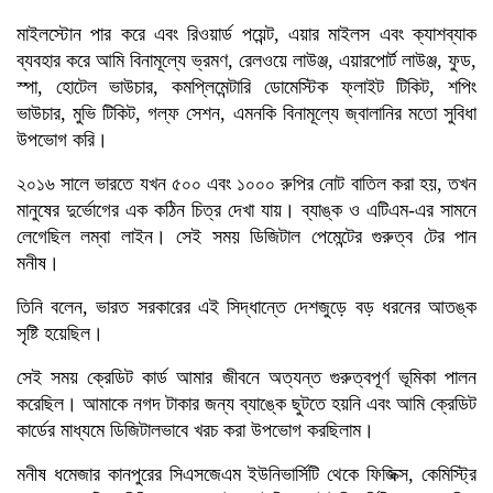
মাইলস্টোন পার করে এবং রিওয়ার্ড পয়েন্ট, এয়ার মাইলস এবং ক্যাশব্যাক
ব্যবহার করে আমি বিনামূল্যে ভ্রমণ, রেলওয়ে লাউঞ্জ, এয়ারপোর্ট লাউঞ্জ, ফুড,
স্পা, হোটেল ভাউচার, কমপ্লিমেন্টারি ডোমেস্টিক ফ্লাইট টিকিট, শপিং
ভাউচার, মুভি টিকিট, গল্ফ সেশন, এমনকি বিনামূল্যে জ্বালানির মতো সুবিধা
উপভোগ করি।
২০১৬ সালে ভারতে যখন ৫০০ এবং ১০০০ রুপির নোট বাতিল করা হয়, তখন
মানুষের দুর্ভোগের এক কঠিন চিত্র দেখা যায়। ব্যাঙ্ক ও এটিএম-এর সামনে
লেগেছিল লম্বা লাইন। সেই সময় ডিজিটাল পেমেন্টের গুরুত্ব টের পান
মনীষ।
তিনি বলেন, ভারত সরকারের এই সিদ্ধান্তে দেশজুড়ে বড় ধরনের আতঙ্ক
সৃষ্টি হয়েছিল।
সেই সময় ক্রেডিট কার্ড আমার জীবনে অত্যন্ত গুরুত্বপূর্ণ ভূমিকা পালন
করেছিল। আমাকে নগদ টাকার জন্য ব্যাঙ্কে ছুটতে হয়নি এবং আমি ক্রেডিট
কার্ডের মাধ্যমে ডিজিটালভাবে খরচ করা উপভোগ করছিলাম।
মনীষ ধমেজার কানপুরের সিএসজেএম ইউনিভার্সিটি থেকে ফিজিক্স, কেমিস্ট্রি