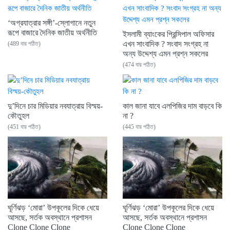
‘অগ্রযাত্রার সঙ্গী’-স্লোগানে নতুন
রূপে বাজারে দৈনিক জাতীয় অর্থনীতি
ইসলামী ব্যাংকের প্রিন্সিপাল অফিসার
এখন সাংবাদিক ? সংবাদ সংগ্রহ না
(489 বার পঠিত)
অন্য উদ্দেশ্য এমন প্রশ্ন সকলের
(474 বার পঠিত)
দু’দিনে চার মিডিয়ার নবযাত্রায় বিস্ময়-
কাল জানা যাবে এলপিজির দাম বাড়বে কি
কৌতুহল
না ?
(451 বার পঠিত)
(445 বার পঠিত)
ঘূর্ণিঝড় ‘মোরা’ উপকূলের দিকে ধেয়ে
ঘূর্ণিঝড় ‘মোরা’ উপকূলের দিকে ধেয়ে
আসছে, সর্তক অবস্থানে প্রশাসন
আসছে, সর্তক অবস্থানে প্রশাসন
Clone Clone Clone
Clone Clone Clone