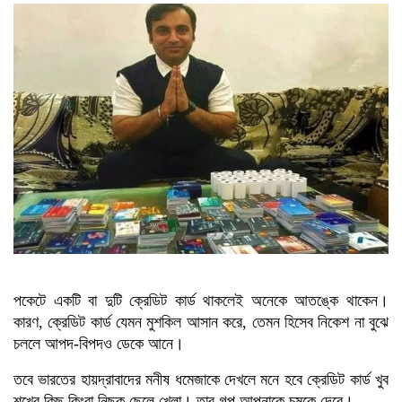
মালয়েশিয়া প্রধানমন্ত্রীর
ত্রয়োদশ জাতীয় সংসদ নির্বাচনে বিজয়
লাভে তারেক রহমানকে অভিনন্দন
জানালেন মার্কিন পররাষ্ট্রমন্ত্রী
ত্রয়োদশ জাতীয় সংসদ নির্বাচনের
বিজয়ে তারেক রহমানকে অভিনন্দন
নেপালের প্রধানমন্ত্রীর
পকেটে একটি বা দুটি ক্রেডিট কার্ড থাকলেই অনেকে আতঙ্কে থাকেন।
কারণ, ক্রেডিট কার্ড যেমন মুশকিল আসান করে, তেমন হিসেব নিকেশ না বুঝে
চললে আপদ-বিপদও ডেকে আনে।
তবে ভারতের হায়দ্রাবাদের মনীষ ধমেজাকে দেখলে মনে হবে ক্রেডিট কার্ড খুব
শখের কিছু কিংবা নিছক ছেলে খেলা। তার গল্প আপনাকে চমকে দেবে।