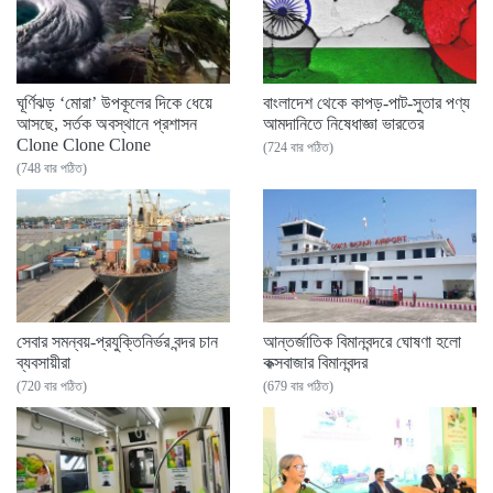
ঘূর্ণিঝড় ‘মোরা’ উপকূলের দিকে ধেয়ে
বাংলাদেশ থেকে কাপড়-পাট-সুতার পণ্য
আসছে, সর্তক অবস্থানে প্রশাসন
আমদানিতে নিষেধাজ্ঞা ভারতের
Clone Clone Clone
(724 বার পঠিত)
(748 বার পঠিত)
সেবার সমন্বয়-প্রযুক্তিনির্ভর বন্দর চান
আন্তর্জাতিক বিমানবন্দরে ঘোষণা হলো
ব্যবসায়ীরা
কক্সবাজার বিমানবন্দর
(720 বার পঠিত)
(679 বার পঠিত)