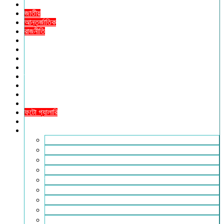
প্রচ্ছদ
জাতীয়
আন্তর্জাতিক
রাজনীতি
অর্থনীতি
আইন ও বিচার
বিনোদন
খেলাধুলা
তথ্যপ্রযুক্তি
ধর্ম
শিক্ষা
বিশেষ প্রতিবেদন
ফটো গ্যালারি
ভিডিও রিপোর্ট
আরও
লাইফস্টাইল
পরিবেশ
সম্পাদকীয়
স্বাস্থ্য
ভ্রমণ
ফিচার
রিভিউ
পাঠকের চিঠি
ইতিহাস ও ঐতিহ্য