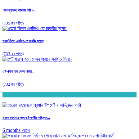
প্রাণ জুড়াচ্ছে সাঁথিয়ার মাঠা ও...
(735 বার পঠিত)
ওয়ার্ল্ড ভিশন এনজিও-তে চাকরির সুযোগ
(733 বার পঠিত)
পেট খারাপ হলে যেসব খাবারে...
(732 বার পঠিত)
.
তারেক রহমানকে প্রধান উপদেষ্টার অভিনন্দন...
6 months আগে