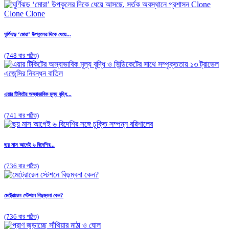
ঘূর্ণিঝড় ‘মোরা’ উপকূলের দিকে ধেয়ে...
(748 বার পঠিত)
এয়ার টিকিটের অস্বাভাবিক মূল্য বৃদ্ধি...
(741 বার পঠিত)
ছয় মাস আগেই ৬ বিদেশির...
(736 বার পঠিত)
মেট্রোরেল স্টেশনে বিড়ম্বনা কেন?
(736 বার পঠিত)