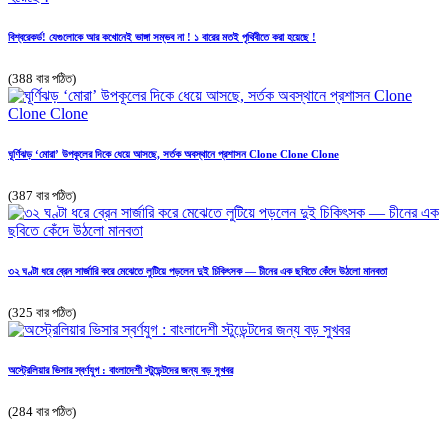
বিশ্বরেকর্ড! যেগুলোকে আর কখোনেই ভাঙ্গা সম্ভব না ! ১ বারের মতই পৃথিবীতে করা হয়েছে !
(388 বার পঠিত)
ঘূর্ণিঝড় ‘মোরা’ উপকূলের দিকে ধেয়ে আসছে, সর্তক অবস্থানে প্রশাসন Clone Clone Clone
(387 বার পঠিত)
৩২ ঘণ্টা ধরে ব্রেন সার্জারি করে মেঝেতে লুটিয়ে পড়লেন দুই চিকিৎসক — চীনের এক ছবিতে কেঁদে উঠলো মানবতা
(325 বার পঠিত)
অস্ট্রেলিয়ার ভিসার স্বর্ণযুগ : বাংলাদেশী স্টুডেন্টদের জন্য বড় সুখবর
(284 বার পঠিত)