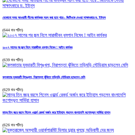
যেকোনো সময় আওয়ামী লীগের কার্যক্রম সচল করা হতে পারে : জিটিওকে দেওয়া সাক্ষাৎকারে ড. ইউনূস
(644 বার পঠিত)
২০০৭ সালের পর জন্ম নিলে সারাজীবন ধূমপান নিষেধ ! আইন কার্যকর
(639 বার পঠিত)
কলকাতার যুবভারতী বিশৃঙ্খলা, নিরাপত্তা ঝুঁকিতে তড়িঘড়ি স্টেডিয়াম ছাড়লেন মেসি
(629 বার পঠিত)
মাত্র তিন বছর বয়সে গিনেস ওয়ার্ল্ড রেকর্ড অর্জন করে ইতিহাস গড়লেন বাংলাদেশি বংশোদ্ভূত সার্ভিয়া হাসান
(626 বার পঠিত)