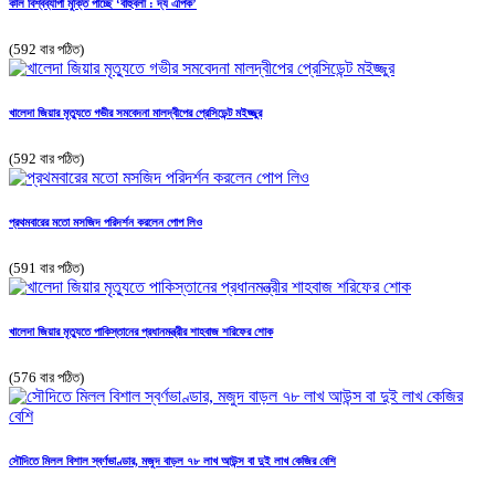
কাল বিশ্বব্যাপী মুক্তি পাচ্ছে ‘বাহুবলী : দ্য এপিক’
(592 বার পঠিত)
খালেদা জিয়ার মৃত্যুতে গভীর সমবেদনা মালদ্বীপের প্রেসিডেন্ট মইজ্জুর
(592 বার পঠিত)
প্রথমবারের মতো মসজিদ পরিদর্শন করলেন পোপ লিও
(591 বার পঠিত)
খালেদা জিয়ার মৃত্যুতে পাকিস্তানের প্রধানমন্ত্রীর শাহবাজ শরিফের শোক
(576 বার পঠিত)
সৌদিতে মিলল বিশাল স্বর্ণভাণ্ডার, মজুদ বাড়ল ৭৮ লাখ আউন্স বা দুই লাখ কেজির বেশি