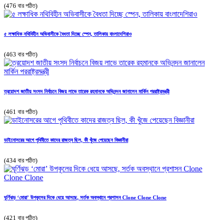
(476 বার পঠিত)
৫ লক্ষাধিক নথিবিহীন অভিবাসীকে বৈধতা দিচ্ছে স্পেন, তালিকায় বাংলাদেশিরাও
(463 বার পঠিত)
ত্রয়োদশ জাতীয় সংসদ নির্বাচনে বিজয় লাভে তারেক রহমানকে অভিনন্দন জানালেন মার্কিন পররাষ্ট্রমন্ত্রী
(461 বার পঠিত)
ডাইনোসরের আগে পৃথিবীতে কাদের রাজত্ব ছিল, কী খুঁজে পেয়েছেন বিজ্ঞানীরা
(434 বার পঠিত)
ঘূর্ণিঝড় ‘মোরা’ উপকূলের দিকে ধেয়ে আসছে, সর্তক অবস্থানে প্রশাসন Clone Clone Clone
(421 বার পঠিত)