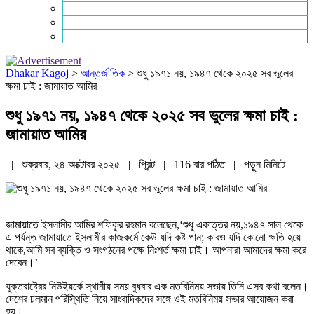
চাকরি ও ক্যারিয়ার
নারী ও শিশু
পাঠকের চিঠি
Dhakar Kagoj
>
আন্তর্জাতিক
>
শুধু ১৯৭১ নয়, ১৯৪৭ থেকে ২০২৫ সব ভুলের
ক্ষমা চাই : জামায়াত আমির
শুধু ১৯৭১ নয়, ১৯৪৭ থেকে ২০২৫ সব ভুলের ক্ষমা চাই :
জামায়াত আমির
| শুক্রবার, ২৪ অক্টোবর ২০২৫ |
প্রিন্ট
|
116 বার পঠিত
| পড়ুন
মিনিটে
জামায়াতে ইসলামীর আমির শফিকুর রহমান বলেছেন,‘শুধু একাত্তর নয়,১৯৪৭ সাল থেকে
এ পর্যন্ত জামায়াতে ইসলামীর কাজকর্মে কেউ যদি কষ্ট পান; কারও যদি কোনো ক্ষতি হয়ে
থাকে,আমি সব ব্যক্তি ও সংগঠনের পক্ষে নিঃশর্ত ক্ষমা চাই। আপনারা আমাদের ক্ষমা করে
দেবেন।’
যুক্তরাষ্ট্রের নিউইয়র্কে স্থানীয় সময় বুধবার এক মতবিনিময় সভায় তিনি এসব কথা বলেন।
দেশের চলমান পরিস্থিতি নিয়ে সাংবাদিকদের সঙ্গে ওই মতবিনিময় সভার আয়োজন করা
হয়।