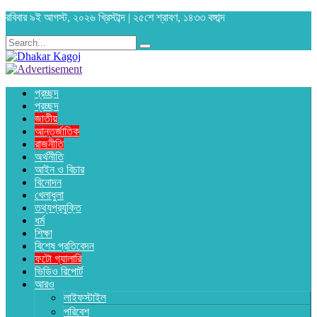
রবিবার ৯ই আগস্ট, ২০২৬ খ্রিস্টাব্দ | ২৫শে শ্রাবণ, ১৪৩৩ বঙ্গাব্দ
প্রচ্ছদ
প্রচ্ছদ
জাতীয়
আন্তর্জাতিক
রাজনীতি
অর্থনীতি
আইন ও বিচার
বিনোদন
খেলাধুলা
তথ্যপ্রযুক্তি
ধর্ম
শিক্ষা
বিশেষ প্রতিবেদন
ফটো গ্যালারি
ভিডিও রিপোর্ট
আরও
লাইফস্টাইল
পরিবেশ