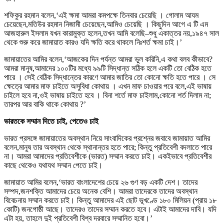
শফিকুর রহমান বলেন,‘এই ক্ষমা আমরা কমপক্ষে তিনবার চেয়েছি । গোলাম আযম
চেয়েছেন,মতিউর রহমান নিজামী চেয়েছেন,আমিও চেয়েছি । কিছুদিন আগে এ টি এম
আজহারুল ইসলাম যখন কারামুক্ত হলেন,তখন আমি বলেছি–শুধু একাত্তর নয়,১৯৪৭ সাল
থেকে শুরু করে জামায়াত কারও যদি ক্ষতি করে থাকলে নিঃশর্ত ক্ষমা চাই।’
জামায়াতের আমির বলেন,‘আজকের দিন পর্যন্ত আমরা ভুল করিনি,এ কথা বলব কীভাবে?
আমরা মানুষ,আমাদের ১০০টির মধ্যে ৯৯টি সিদ্ধান্ত সঠিক হলে একটি তো বেঠিক হতে
পারে । সেই বেঠিক সিদ্ধান্তের কারণে আমার জাতির তো কোনো ক্ষতি হতে পারে । সে
ক্ষেত্রে আমার মাফ চাইতে অসুবিধা কোথায় । এখন মাফ চাওয়ার পরে বলে,এই ভাষায়
চাইলে হবে না,ওই ভাষায় চাইতে হবে । বিনা শর্তে মাফ চাইলাম,কোনো শর্ত দিলাম না;
তারপর আর বাকি থাকে কোথায় ?’
ভারতকে সম্মান দিতে চাই, পেতেও চাই
ভারত প্রসঙ্গে জামায়াতের অবস্থান নিয়ে সাংবাদিকের প্রশ্নের জবাবে জামায়াত আমির
বলেন,মানুষ তার অবস্থান থেকে স্থানান্তর হতে পারে; কিন্তু প্রতিবেশী বদলাতে পারে
না। আমরা আমাদের প্রতিবেশীকে (ভারত) সম্মান করতে চাই। একইভাবে প্রতিবেশীর
কাছে থেকেও যথাযথ সম্মান পেতে চাই।
জামায়াত আমির বলেন,‘ভারত বাংলাদেশের চেয়ে ২৬ গুণ বড় একটি দেশ। তাদের
সম্পদ,জনশক্তি আমাদের চেয়ে অনেক বেশি। আমরা তাদেরকে তাদের অবস্থান
বিবেচনায় সম্মান করতে চাই। কিন্তু আমাদের এই ছোট ভূখণ্ডে ১৮০ মিলিয়ন (প্রায় ১৮
কোটি) জনগোষ্ঠী আছে। তাদেরও তাদের সম্মান করতে হবে। এটাই আমাদের দাবি। যদি
এটা হয়, তাহলে দুই প্রতিবেশী বিশ্ব দরবারে সম্মানিত হবো।’