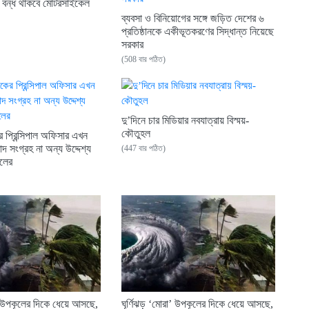
য বন্ধ থাকবে মোটরসাইকেল
ব্যবসা ও বিনিয়োগের সঙ্গে জড়িত দেশের ৬
প্রতিষ্ঠানকে একীভূতকরণের সিদ্ধান্ত নিয়েছে
সরকার
(508 বার পঠিত)
দু’দিনে চার মিডিয়ার নবযাত্রায় বিস্ময়-
কৌতুহল
র প্রিন্সিপাল অফিসার এখন
াদ সংগ্রহ না অন্য উদ্দেশ্য
(447 বার পঠিত)
কলের
া’ উপকূলের দিকে ধেয়ে আসছে,
ঘূর্ণিঝড় ‘মোরা’ উপকূলের দিকে ধেয়ে আসছে,