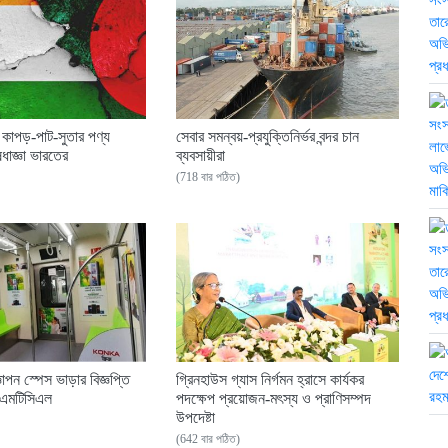
 কাপড়-পাট-সুতার পণ্য
সেবার সমন্বয়-প্রযুক্তিনির্ভর বন্দর চান
ধাজ্ঞা ভারতের
ব্যবসায়ীরা
(718 বার পঠিত)
ঞাপন স্পেস ভাড়ার বিজ্ঞপ্তি
গ্রিনহাউস গ্যাস নির্গমন হ্রাসে কার্যকর
িএমটিসিএল
পদক্ষেপ প্রয়োজন-মৎস্য ও প্রাণিসম্পদ
উপদেষ্টা
(642 বার পঠিত)