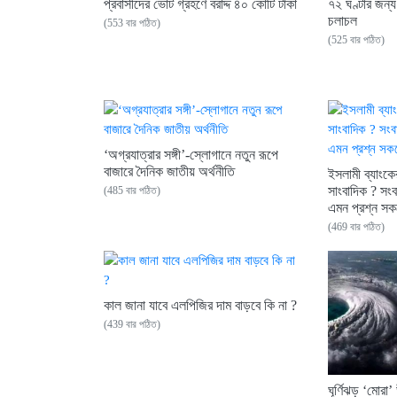
প্রবাসীদের ভোট গ্রহণে বরাদ্দ ৪০ কোটি টাকা
৭২ ঘণ্টার জন্
চলাচল
(553 বার পঠিত)
(525 বার পঠিত)
‘অগ্রযাত্রার সঙ্গী’-স্লোগানে নতুন রূপে
বাজারে দৈনিক জাতীয় অর্থনীতি
ইসলামী ব্যাংকে
সাংবাদিক ? সংব
(485 বার পঠিত)
এমন প্রশ্ন স
(469 বার পঠিত)
কাল জানা যাবে এলপিজির দাম বাড়বে কি না ?
(439 বার পঠিত)
ঘূর্ণিঝড় ‘মোর