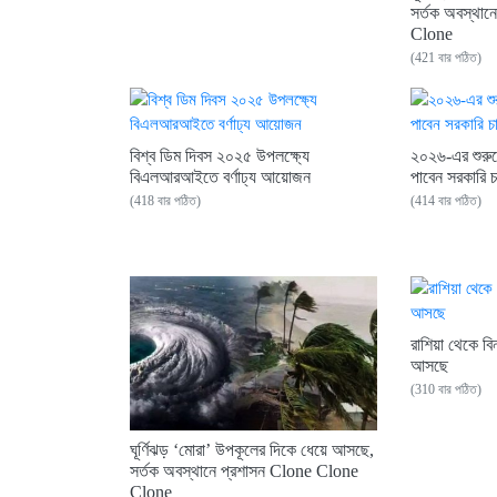
সর্তক অবস্থা
Clone
(421 বার পঠিত)
বিশ্ব ডিম দিবস ২০২৫ উপলক্ষ্যে
২০২৬-এর শুরুত
বিএলআরআইতে বর্ণাঢ্য আয়োজন
পাবেন সরকারি চ
(418 বার পঠিত)
(414 বার পঠিত)
রাশিয়া থেকে বি
আসছে
(310 বার পঠিত)
ঘূর্ণিঝড় ‘মোরা’ উপকূলের দিকে ধেয়ে আসছে,
সর্তক অবস্থানে প্রশাসন Clone Clone
Clone