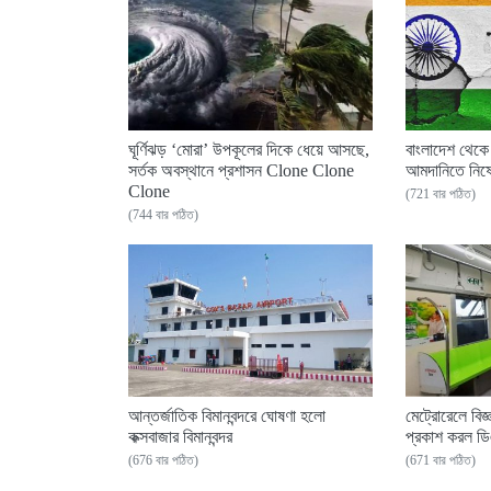
ঘূর্ণিঝড় ‘মোরা’ উপকূলের দিকে ধেয়ে আসছে,
বাংলাদেশ থেকে
সর্তক অবস্থানে প্রশাসন Clone Clone
আমদানিতে নিষে
Clone
(721 বার পঠিত)
(744 বার পঠিত)
আন্তর্জাতিক বিমানবন্দরে ঘোষণা হলো
মেট্রোরেলে বিজ্
কক্সবাজার বিমানবন্দর
প্রকাশ করল ড
(676 বার পঠিত)
(671 বার পঠিত)