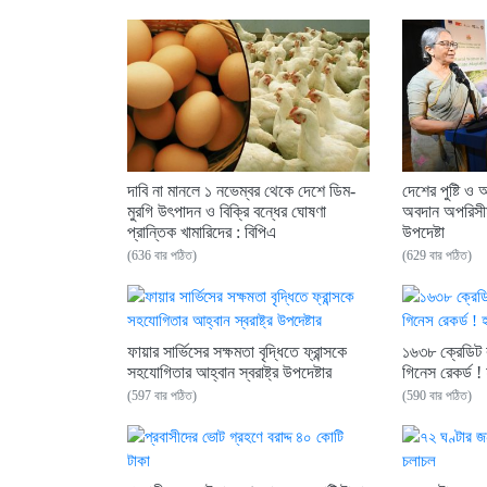
দাবি না মানলে ১ নভেম্বর থেকে দেশে ডিম-
দেশের পুষ্টি ও 
মুরগি উৎপাদন ও বিক্রি বন্ধের ঘোষণা
অবদান অপরিসীম
প্রান্তিক খামারিদের : বিপিএ
উপদেষ্টা
(636 বার পঠিত)
(629 বার পঠিত)
ফায়ার সার্ভিসের সক্ষমতা বৃদ্ধিতে ফ্রান্সকে
১৬৩৮ ক্রেডিট 
সহযোগিতার আহ্বান স্বরাষ্ট্র উপদেষ্টার
গিনেস রেকর্ড !
(597 বার পঠিত)
(590 বার পঠিত)