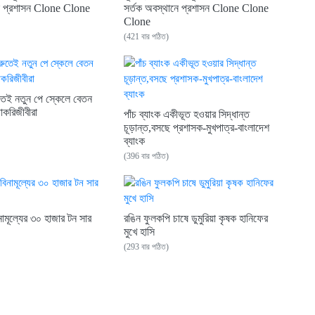
নে প্রশাসন Clone Clone
সর্তক অবস্থানে প্রশাসন Clone Clone
Clone
(421 বার পঠিত)
েই নতুন পে স্কেলে বেতন
াকরিজীবীরা
পাঁচ ব্যাংক একীভূত হওয়ার সিদ্ধান্ত
চূড়ান্ত,বসছে প্রশাসক-মুখপাত্র-বাংলাদেশ
ব্যাংক
(396 বার পঠিত)
নামূল্যের ৩০ হাজার টন সার
রঙিন ফুলকপি চাষে ডুমুরিয়া কৃষক হানিফের
মুখে হাসি
(293 বার পঠিত)