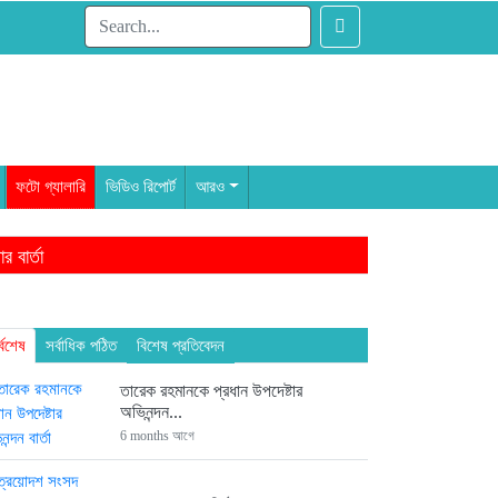
ফটো গ্যালারি
ভিডিও রিপোর্ট
আরও
 বার্তা
াম থেকেই ৩ এমপি
ন্দন
্বশেষ
সর্বাধিক পঠিত
বিশেষ প্রতিবেদন
তারেক রহমানকে প্রধান উপদেষ্টার
অভিনন্দন...
6 months আগে