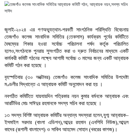
মালয়েশিয়া প্রধানমন্ত্রীর
ত্রয়োদশ জাতীয় সংসদ নির্বাচনে বিজয়
লাভে তারেক রহমানকে অভিনন্দন
জানালেন মার্কিন পররাষ্ট্রমন্ত্রী
ত্রয়োদশ জাতীয় সংসদ নির্বাচনের
জুলাই-২০২৪ এর গণঅভ্যুত্থান-পরবর্তী সাংগঠনিক পরিস্থিতি বিবেচনায়
বিজয়ে তারেক রহমানকে অভিনন্দন
তেজগাঁও কলেজ সাংবাদিক সমিতির (তেকসাস) কার্যক্রম পূর্বের কমিটিতে
নেপালের প্রধানমন্ত্রীর
বৈষম্যের শিকার হওয়া সর্বোচ্চ পরিচালনা পর্ষদ কর্তৃক পরিচালিত
হলেও,সংগঠনকে পুনরায় সুসংগঠিত করা ও দ্রুত নির্বাচনের মাধ্যমে একটি
কার্যকরী কমিটি গঠনের লক্ষ্যে আগামী সর্বোচ্চ ৩ মাসের জন্য একটি আহ্বায়ক
কমিটি গঠন করা হয়েছে ।
বৃহস্পতিবার (৩০ অক্টোবর) তেজগাঁও কলেজ সাংবাদিক সমিতির উপদেষ্টা
মণ্ডলীর সিদ্ধান্তে এ আহ্বায়ক কমিটি অনুমোদন করা হয় ।
নবগঠিত কমিটিতে যায়যায়দিন পত্রিকার নয়ন কুমার বর্মনকে আহ্বায়ক এবং
আরটিভির মোঃ সাঈদুর রহমানকে সদস্য সচিব করা হয়েছে ।
১৩ সদস্য বিশিষ্ট আহ্বায়ক কমিটির অন্যান্য সদস্যরা হলেন,যুগ্ম আহ্বায়ক–
ইসমাইল সরদার (বাংলা এডিশন),আব্দুর রহমান (এনপিবি নিউজ),আব্দুল
কাদের (রূপালী বাংলাদেশ) ও সাকিব আহমেদ সোহান (খবরের কাগজ)।