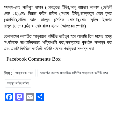
সদস্য–মোঃ সাকিবুল হাসান (একাত্তর টিভি),আবু রায়হান আকাশ (ডেইলী
নোট ২৪),মোঃ নিয়াজ করিম রাকিব (সংবাদ টিভি),জান্নাতুন নেছা বুশরা
(এনবিবি),মাহির আল মাহবুব (দৈনিক ঘোষণা),মোঃ তুহিন ইসলাম
রাতুল (দেশের কন্ঠ) ও মোঃ রাকিব হাসান (আজকের পেপার) ।
তেকসাসের নবগঠিত আহ্বায়ক কমিটির দায়িত্ব হবে আগামী তিন মাসের মধ্যে
সংগঠনকে সাংগঠনিকভাবে শক্তিশালী করা,সদস্যদের পুনর্গঠন সম্পন্ন করা
এবং একটি নির্বাচিত কার্যকরী কমিটি গঠনের প্রক্রিয়া সম্পন্ন করা ।
Facebook Comments Box
বিষয় :
আহ্বায়ক নয়ন
তেজগাঁও কলেজ সাংবাদিক সমিতির আহ্বায়ক কমিটি গঠন
সদস্য সচিব সাঈদ
Facebook
Mastodon
Email
Share