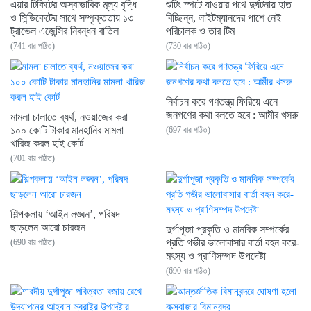
এয়ার টিকিটের অস্বাভাবিক মূল্য বৃদ্ধি
শুটিং স্পটে যাওয়ার পথে দুর্ঘটনায় হাত
ও সিন্ডিকেটের সাথে সম্পৃক্ততায় ১৩
বিচ্ছিন্ন, লাইটম্যানদের পাশে নেই
ট্রাভেল এজেন্সির নিবন্ধন বাতিল
পরিচালক ও তার টিম
(741 বার পঠিত)
(730 বার পঠিত)
নির্বাচন করে গণতন্ত্র ফিরিয়ে এনে
জনগণের কথা বলতে হবে : আমীর খসরু
মামলা চালাতে ব্যর্থ, নওয়াজের করা
১০০ কোটি টাকার মানহানির মামলা
(697 বার পঠিত)
খারিজ করল হাই কোর্ট
(701 বার পঠিত)
শিল্পকলায় ‘আইন লঙ্ঘন’, পরিষদ
ছাড়লেন আরো চারজন
দুর্গাপূজা প্রকৃতি ও মানবিক সম্পর্কের
প্রতি গভীর ভালোবাসার বার্তা বহন করে-
(690 বার পঠিত)
মৎস্য ও প্রাণিসম্পদ উপদেষ্টা
(690 বার পঠিত)