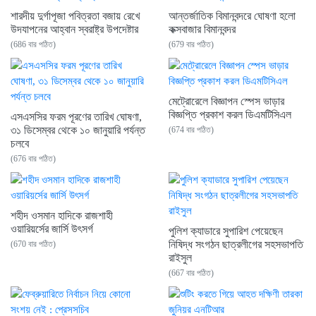
শারদীয় দুর্গাপূজা পবিত্রতা বজায় রেখে
আন্তর্জাতিক বিমানবন্দরে ঘোষণা হলো
উদযাপনের আহ্বান স্বরাষ্ট্র উপদেষ্টার
কক্সবাজার বিমানবন্দর
(686 বার পঠিত)
(679 বার পঠিত)
মেট্রোরেলে বিজ্ঞাপন স্পেস ভাড়ার
বিজ্ঞপ্তি প্রকাশ করল ডিএমটিসিএল
এসএসসির ফরম পূরণের তারিখ ঘোষণা,
৩১ ডিসেম্বর থেকে ১০ জানুয়ারি পর্যন্ত
(674 বার পঠিত)
চলবে
(676 বার পঠিত)
শহীদ ওসমান হাদিকে রাজশাহী
ওয়ারিয়র্সের জার্সি উৎসর্গ
পুলিশ ক্যাডারে সুপারিশ পেয়েছেন
নিষিদ্ধ সংগঠন ছাত্রলীগের সহসভাপতি
(670 বার পঠিত)
রাইসুল
(667 বার পঠিত)