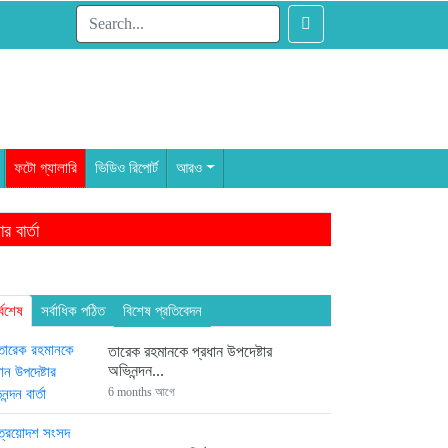
ফটো গ্যালারি
ভিডিও রিপোর্ট
আরও
 বার্তা
াম থেকেই ৩ এমপি
ন্দন
্বশেষ
সর্বাধিক পঠিত
বিশেষ প্রতিবেদন
তারেক রহমানকে প্রধান উপদেষ্টার
অভিনন্দন...
6 months আগে