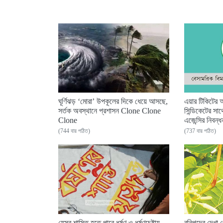
ঘূর্ণিঝড় ‘মোরা’ উপকূলের দিকে ধেয়ে আসছে,
এয়ার টিকিটের অ
সর্তক অবস্থানে প্রশাসন Clone Clone
সিন্ডিকেটের সা
Clone
এজেন্সির নিবন্
(744 বার পঠিত)
(737 বার পঠিত)
যেসব শাস্তি হতে পারে ধর্ষণ ও ধর্ষণচেষ্টায়
বনিপদের দেখা 