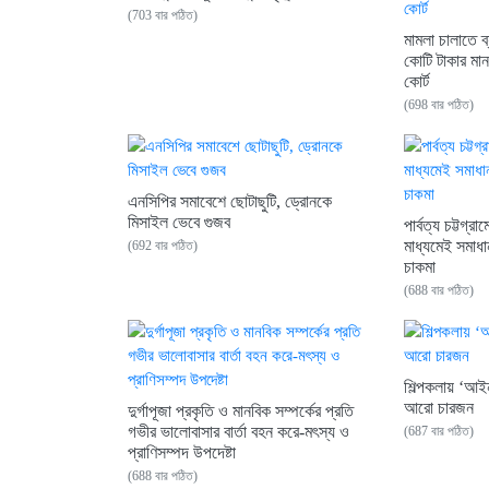
(703 বার পঠিত)
মামলা চালাতে ব
কোটি টাকার মা
কোর্ট
(698 বার পঠিত)
এনসিপির সমাবেশে ছোটাছুটি, ড্রোনকে
মিসাইল ভেবে গুজব
পার্বত্য চট্টগ্
মাধ্যমেই সমাধা
(692 বার পঠিত)
চাকমা
(688 বার পঠিত)
শিল্পকলায় ‘আই
আরো চারজন
দুর্গাপূজা প্রকৃতি ও মানবিক সম্পর্কের প্রতি
গভীর ভালোবাসার বার্তা বহন করে-মৎস্য ও
(687 বার পঠিত)
প্রাণিসম্পদ উপদেষ্টা
(688 বার পঠিত)