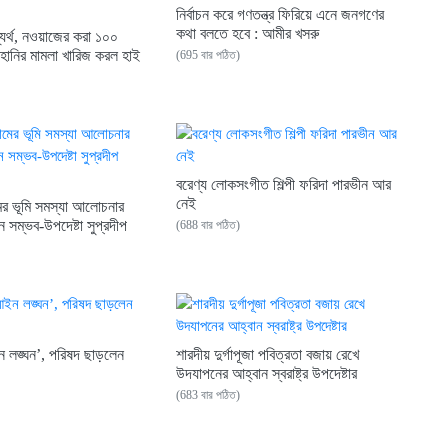
নির্বাচন করে গণতন্ত্র ফিরিয়ে এনে জনগণের
কথা বলতে হবে : আমীর খসরু
্যর্থ, নওয়াজের করা ১০০
নহানির মামলা খারিজ করল হাই
(695 বার পঠিত)
বরেণ্য লোকসংগীত শিল্পী ফরিদা পারভীন আর
নেই
রামের ভূমি সমস্যা আলোচনার
ন সম্ভব-উপদেষ্টা সুপ্রদীপ
(688 বার পঠিত)
ন লঙ্ঘন’, পরিষদ ছাড়লেন
শারদীয় দুর্গাপূজা পবিত্রতা বজায় রেখে
উদযাপনের আহ্বান স্বরাষ্ট্র উপদেষ্টার
(683 বার পঠিত)