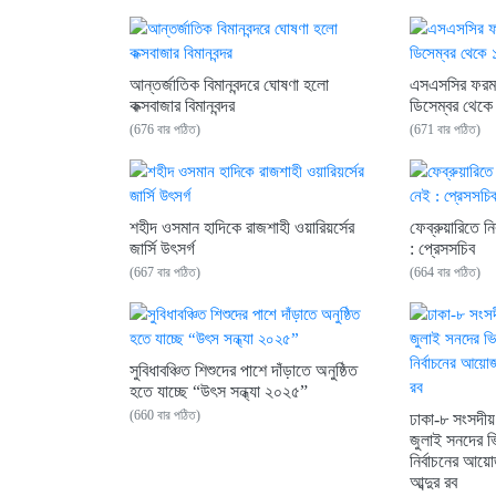
আন্তর্জাতিক বিমানবন্দরে ঘোষণা হলো
এসএসসির ফরম 
কক্সবাজার বিমানবন্দর
ডিসেম্বর থেকে 
(676 বার পঠিত)
(671 বার পঠিত)
শহীদ ওসমান হাদিকে রাজশাহী ওয়ারিয়র্সের
ফেব্রুয়ারিতে ন
জার্সি উৎসর্গ
: প্রেসসচিব
(667 বার পঠিত)
(664 বার পঠিত)
সুবিধাবঞ্চিত শিশুদের পাশে দাঁড়াতে অনুষ্ঠিত
হতে যাচ্ছে “উৎস সন্ধ্যা ২০২৫”
(660 বার পঠিত)
ঢাকা-৮ সংসদীয়
জুলাই সনদের ভ
নির্বাচনের আয়
আব্দুর রব