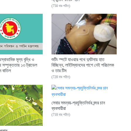
(750 বার পঠিত)
স্বাভাবিক মূল্য বৃদ্ধি ও
শুটিং স্পটে যাওয়ার পথে দুর্ঘটনায় হাত
থে সম্পৃক্ততায় ১৩ ট্রাভেল
বিচ্ছিন্ন, লাইটম্যানদের পাশে নেই পরিচালক
ধন বাতিল
ও তার টিম
(728 বার পঠিত)
সেবার সমন্বয়-প্রযুক্তিনির্ভর বন্দর চান
ব্যবসায়ীরা
(718 বার পঠিত)
পেলাম