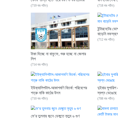
(719 বার পঠিত)
(718 বার পঠিত)
ইন্টারনেটের ভো
বাড়েনি মফস্বল
(712 বার পঠিত)
টাকা দিচ্ছে না বাফুফে, শুরু হচ্ছে না জেলার
লিগ
(714 বার পঠিত)
ইউক্যালিপটাস-আকাশমণি বিতর্ক: পরিবেশের
দুইবার সুপারি
শত্রু নাকি কাঠের উৎস
স্বপ্ন ভেঙেছে
(710 বার পঠিত)
(708 বার পঠিত)
মে’র তুলনায় জুনে ডেঙ্গুতে মৃত্যু ৬ গুণ