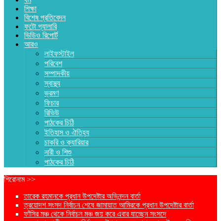
শিক্ষা
বিশেষ প্রতিবেদন
ফটো গ্যালারি
ভিডিও রিপোর্ট
আরও
লাইফস্টাইল
পরিবেশ
সম্পাদকীয়
স্বাস্থ্য
ভ্রমণ
ফিচার
রিভিউ
পাঠকের চিঠি
ইতিহাস ও ঐতিহ্য
চাকরি ও ক্যারিয়ার
নারী ও শিশু
পাঠকের চিঠি
শিরোনাম >>
তারেক রহমানকে প্রধান উপদেষ্টার অভিনন্দন বার্তা
ত্রয়োদশ সংসদ নির্বাচন শেষে জামায়াত আমিরকে প্রধান উপদেষ্টার বার্তা
ফাঁসির মঞ্চ থেকে নির্বাচন মঞ্চ জয় করে এবার যাচ্ছেন সংসদে