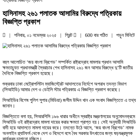
পত্রিকায় বিজ্ঞপ্তি প্রকাশ
হাসিনাসহ ২৬১ পলাতক আসামির বিরুদ্ধে পত্রিকায়
বিজ্ঞপ্তি প্রকাশ
| শনিবার, ০১ নভেম্বর ২০২৫ |
প্রিন্ট
|
600 বার পঠিত
| পড়ুন
মিনিটে
বহুল আলোচিত ‘জয় বাংলা ব্রিগেড’ সম্পর্কিত রাষ্ট্রদ্রোহ মামলার প্রধান আসামি
ক্ষমতাচ্যুত প্রধানমন্ত্রী স্বৈরাচার শেখ হাসিনাসহ ২৬১ জন আসার বিরুদ্ধে দু’টি জাতীয়
দৈনিকে বিজ্ঞপ্তি প্রকাশ হয়েছে।
শুক্রবার ঢাকা মেট্রোপলিটন ম্যাজিস্ট্রেট আদালতের নির্দেশে অপরাধ তদন্ত বিভাগ
(সিআইডি) আমার দেশ ও ডেইলি স্টার পত্রিকায় এ বিজ্ঞপ্তি প্রকাশ করেছে।
সিআইডির বিশেষ পুলিশ সুপার (মিডিয়া) জসীম উদ্দিন খান এক সংবাদ বিজ্ঞপ্তিতে এ তথ্য
জানান।
বিজ্ঞপ্তিতে বলা হয়, সিআরপিসি ১৯৬ ধারার অধীনে স্বরাষ্ট্র মন্ত্রণালয়ের অনুমোদনক্রমে
সিআইডি ওই রাষ্ট্রদ্রোহ মামলা দায়ের করার ক্ষমতা প্রাপ্ত হয়। সেই অনুযায়ী সিআইডি
বাদী হয়ে আদালতে মামলা দায়ের করে। তদন্তে উঠে আসে, ‘জয় বাংলা ব্রিগেড’ নামক
অনলাইন প্ল্যাটফর্ম থেকে দেশ ও বিদেশে বসে বৈধ সরকার উৎখাতের জন্য ষড়যন্ত্রমূলক
কার্যক্রম চালানো হচ্ছিল।