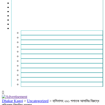
তথ্যপ্রযুক্তি
ধর্ম
শিক্ষা
বিশেষ প্রতিবেদন
ফটো গ্যালারি
ভিডিও রিপোর্ট
আরও
লাইফস্টাইল
পরিবেশ
সম্পাদকীয়
স্বাস্থ্য
ভ্রমণ
ফিচার
রিভিউ
পাঠকের চিঠি
ইতিহাস ও ঐতিহ্য
চাকরি ও ক্যারিয়ার
নারী ও শিশু
পাঠকের চিঠি
Dhakar Kagoj
>
Uncategorized
>
হাসিনাসহ ২৬১ পলাতক আসামির বিরুদ্ধে