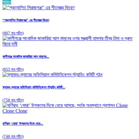
আরও
”প্রত্যাশিত সিরাজগঞ্জ” এর শীতবস্ত্র বিতরণ
(907 বার পঠিত)
কালীগঞ্জে সাংবাদিক জাকারিয়া আল মামুনের...
(855 বার পঠিত)
ফ্যাকড-ক্যাবের অফিসিয়াল কমিউনিকেশন স্ট্যান্ডিং কমিটি...
(758 বার পঠিত)
ঘূর্ণিঝড় ‘মোরা’ উপকূলের দিকে ধেয়ে...
(748 বার পঠিত)