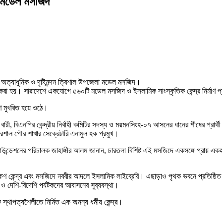
লা মডেল মসজিদ
 অত্যাধুনিক ও দৃষ্টিনন্দন ত্রিশাল উপজেলা মডেল মসজিদ।
রা হয়। সারাদেশে একযোগে ৫৬০টি মডেল মসজিদ ও ইসলামিক সাংস্কৃতিক কেন্দ্র নির্মাণ প্রক
গণ মুখরিত হয়ে ওঠে।
 বারী, বিএনপির কেন্দ্রীয় নির্বাহী কমিটির সদস্য ও ময়মনসিংহ-০৭ আসনের ধানের শীষের প্রার্
িশাল পৌর শাখার সেক্রেটারি এনামুল হক প্রমুখ।
ন্ডেশনের পরিচালক জাহাঙ্গীর আলম জানান, চারতলা বিশিষ্ট এই মসজিদে একসঙ্গে প্রায় 
্ষণ কেন্দ্র এবং মসজিদে নববীর আদলে ইসলামিক লাইব্রেরি। এছাড়াও পৃথক ভবনে প্রতিষ্ঠিত
থা ও দেশি-বিদেশি পর্যটকদের আবাসনের সুব্যবস্থা।
্থাপত্যশৈলীতে নির্মিত এক অনন্য ধর্মীয় কেন্দ্র।