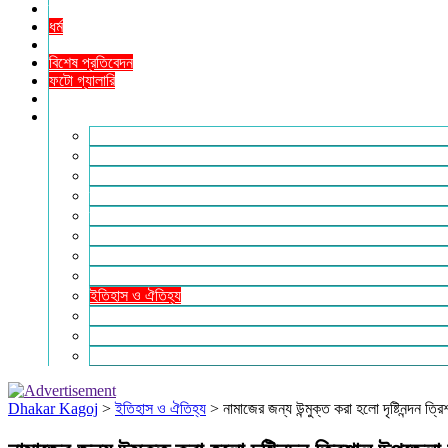
তথ্যপ্রযুক্তি
ধর্ম
শিক্ষা
বিশেষ প্রতিবেদন
ফটো গ্যালারি
ভিডিও রিপোর্ট
আরও
লাইফস্টাইল
পরিবেশ
সম্পাদকীয়
স্বাস্থ্য
ভ্রমণ
ফিচার
রিভিউ
পাঠকের চিঠি
ইতিহাস ও ঐতিহ্য
চাকরি ও ক্যারিয়ার
নারী ও শিশু
পাঠকের চিঠি
Dhakar Kagoj
>
ইতিহাস ও ঐতিহ্য
>
নামাজের জন্য উন্মুক্ত করা হলো দৃষ্টিনন্দন 