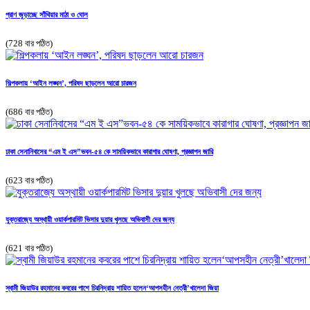
প্রাণ জুড়াচ্ছে সাঁথিয়ার মাঠা ও ঘোল
(728 বার পঠিত)
শিল্পকলায় ‘আইন লঙ্ঘন’, পরিষদ ছাড়লেন আরো চারজন
(686 বার পঠিত)
ঢাকা সেনানিবাসের “এম ই এস”ভবন-৫৪ কে সাময়িকভাবে ‌কারাগার ঘোষণা, প্রজ্ঞাপন জারি
(623 বার পঠিত)
যুক্তরাজ্যে অস্থায়ী ওয়ার্কপারমিট ভিসার দুয়ার খুলছে অভিবাসী দের জন্য
(621 বার পঠিত)
স্বামী জিয়াউর রহমানের কবরের পাশে চিরনিদ্রায় শায়িত হলেন‘আপসহীন নেত্রী’খালেদা জিয়া