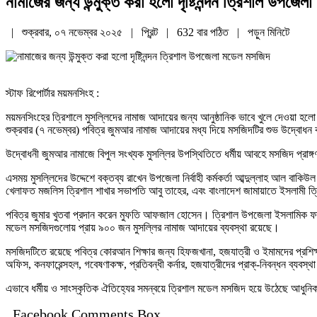
নামাজের জন্য উন্মুক্ত করা হলো দৃষ্টিনন্দন ত্রিশাল উপজে
| শুক্রবার, ০৭ নভেম্বর ২০২৫ |
প্রিন্ট
|
632 বার পঠিত
| পড়ুন
মিনিটে
স্টাফ রিপোর্টার ময়মনসিংহ :
ময়মনসিংহের ত্রিশালে মুসল্লিদের নামাজ আদায়ের জন্য আনুষ্ঠানিক ভাবে খুলে দেওয়া হলো
শুক্রবার (৭ নভেম্বর) পবিত্র জুমআর নামাজ আদায়ের মধ্য দিয়ে মসজিদটির শুভ উদ্বোধন ক
উদ্বোধনী জুমআর নামাজে বিপুল সংখ্যক মুসল্লির উপস্থিতিতে ধর্মীয় আবহে মসজিদ প্রাঙ্
এসময় মুসল্লিদের উদ্দেশে বক্তব্য রাখেন উপজেলা নির্বাহী কর্মকর্তা আব্দুল্লাহ আল বাকিউল
খেলাফত মজলিস ত্রিশাল শাখার সভাপতি আবু তাহের, এবং বাংলাদেশ জামায়াতে ইসলামী ত্র
পবিত্র জুমার খুতবা প্রদান করেন মুফতি আফজাল হোসেন। ত্রিশাল উপজেলা ইসলামিক ফাউ
মডেল মসজিদগুলোয় প্রায় ৯০০ জন মুসল্লির নামাজ আদায়ের ব্যবস্থা রয়েছে।
মসজিদটিতে রয়েছে পবিত্র কোরআন শিক্ষার জন্য হিফজখানা, হজযাত্রী ও ইমামদের প্রশিক
অফিস, কনফারেন্সহল, গবেষণাকক্ষ, প্রতিবন্ধী কর্নার, হজযাত্রীদের প্রাক্-নিবন্ধন ব্যবস্
এভাবে ধর্মীয় ও সাংস্কৃতিক ঐতিহ্যের সমন্বয়ে ত্রিশাল মডেল মসজিদ হয়ে উঠেছে আধুনিক স
Facebook Comments Box