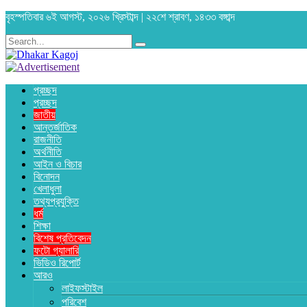
বৃহস্পতিবার ৬ই আগস্ট, ২০২৬ খ্রিস্টাব্দ | ২২শে শ্রাবণ, ১৪৩৩ বঙ্গাব্দ
প্রচ্ছদ
প্রচ্ছদ
জাতীয়
আন্তর্জাতিক
রাজনীতি
অর্থনীতি
আইন ও বিচার
বিনোদন
খেলাধুলা
তথ্যপ্রযুক্তি
ধর্ম
শিক্ষা
বিশেষ প্রতিবেদন
ফটো গ্যালারি
ভিডিও রিপোর্ট
আরও
লাইফস্টাইল
পরিবেশ