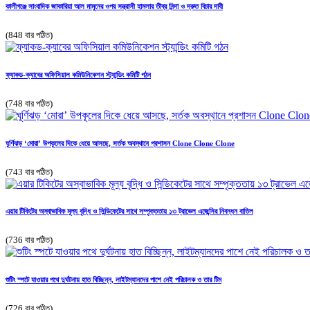
কালীগঞ্জে সাংবাদিক জাকারিয়া আল মামুনের ওপর সন্ত্রাসী হামলার তীব্র নিন্দা ও দ্রুত বিচার দাবী
(848 বার পঠিত)
ফ্যাকড-ক্যাবের অফিসিয়াল কমিউনিকেশন স্ট্যান্ডিং কমিটি গঠন
(748 বার পঠিত)
ঘূর্ণিঝড় ‘মোরা’ উপকূলের দিকে ধেয়ে আসছে, সর্তক অবস্থানে প্রশাসন Clone Clone Clone
(743 বার পঠিত)
এয়ার টিকিটের অস্বাভাবিক মূল্য বৃদ্ধি ও সিন্ডিকেটের সাথে সম্পৃক্ততায় ১৩ ট্রাভেল এজেন্সির নিবন্ধন বাতিল
(736 বার পঠিত)
শুটিং স্পটে যাওয়ার পথে দুর্ঘটনায় হাত বিচ্ছিন্ন, লাইটম্যানদের পাশে নেই পরিচালক ও তার টিম
(726 বার পঠিত)