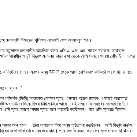
া চেয়ে জবানবন্দি দিয়েছেন পুলিশের এসআই শেখ আবজালুল হক।
-জনতার আন্দোলন চলাকালীন আশুলিয়া থানার ওসি এ. এফ. এম. সায়েদ স্যারকে মোবাইলে
লিয়া থানাধীন পল্লী বিদ্যুৎ এলাকায় ভাড়া বাসা থেকে আমি সকালে থানায় পৌঁছাই। এরপর
লনের নির্দেশনা দেন। এরপর অন্য ইউনিট থেকে আসা বেশিরভাগ কর্মকর্তা ও ফোর্সদের নিয়ে
সায়েদ স্যার।’
ার, পুলিশ পরিদর্শক (ডিবি) আরাফাত হোসেন স্যার, এসআই আব্দুল মালেক, এসআই আরাফাত
ি অংশ থানার দিকে বিজয় মিছিল নিয়ে আসে। ওই সময় ওসি স্যারের সরাসরি নির্দেশে
ি স্যার ফোনে ‘স্যার স্যার’ বলে পায়চারি করছিলেন। পরে ওসি স্যারের নির্দেশে
আমার মনে হলো— তারা লাশগুলো নিয়ে অন্য পরিকল্পনা করছিলেন। আমি কিছুটা নার্ভাস
ানুষের মতো থানা থেকে বের হয়ে যাই। পরে ফল বিক্রেতা কামালের সঙ্গে তার ভাড়া বাসায়