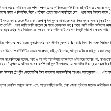
সা থেকে বেরিয়ে থানার পশ্চিম পাশে এসএ পরিবহনের গলি দিয়ে বাইপাইল হয়ে আমার ভাড়া 
 স্যার ও বিশ্বজিৎ মিলে পেট্রোল ঢেলে আগুন জ্বালিয়ে দেন। পরে তারা বিকেল সাড়ে ৫টায় থ
াম স্যার, তৎকালীন ঢাকা জেলা পুলিশ সুপার আসাদুজ্জামান রিপন স্যার, সাভার (ক্রাইমস 
া নিতে দেখিনি। পরে আমি চলতি বছরের মে মাসে গ্রেফতার হই। তবে, আমি শহীদ ভাইদের আত্ম
য়ে সত্য তথ্য দিয়ে বিচারকাজে সহায়তা করে শহীদ ভাইদের ঋণ কিছুটা পরিশোধ করতে পারি। আম
য়ে আজকের মতো জেরা মুলতবি করে আগামীকাল বৃহস্পতিবার আবার দিন ধার্য করেন বিচারক
র সঙ্গে ছিলেন প্রসিকিউটর ফারুক আহাম্মদ, সহিদুল ইসলাম, মঈনুল করিম ও সাইমুম রেজা তাল
লাম সাংবাদিকদের বলেন, ‘গত ৫ আগস্ট আশুলিয়ায় ছয়জনকে গুলি করে হত্যার পর, লাশগুলো
 হয়।’ নৃশংস এ ঘটনায় সাবেক এমপি সাইফুল ইসলামসহ ১৬ আসামির বিরুদ্ধে মানবতাবিরোধী
ুল ইসলাম চৌধুরীর নেতৃত্বাধীন তিন সদস্যের আন্তর্জাতিক অপরাধ ট্রাইব্যুনাল-২। এই
ার (ক্রাইম অ্যান্ড অপস) মো. আব্দুল্লাহিল কাফী, ঢাকা জেলা পুলিশের সাবেক অতিরিক্ত