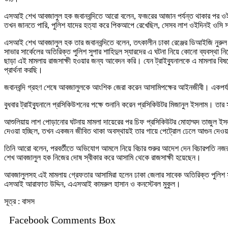
এসআই শেখ আবজালুল হক জবানবন্দিতে আরো বলেন, ফজরের আজান পর্যন্ত থাকার পর ওই বা
তখন জানতে পারি, পুলিশ যাদের হত্যা করে পিকআপে রেখেছিল, সেসব লাশ ওইদিনই ওসি সায়েদ
এসআই শেখ আবজালুল হক তার জবানবন্দিতে বলেন, তৎকালীন ঢাকা রেঞ্জের ডিআইজি নুরুল ইসল
সাভার সার্কেলের অতিরিক্ত পুলিশ সুপার শাহিদুল স্যারদের এ ঘটনা নিয়ে কোনো ব্যবস্থ
ছাড়া এই মামলায় রাজসাক্ষী হওয়ার জন্য আবেদন করি। যেন ট্রাইব্যুনালকে এ মামলার বিষ
প্রার্থনা করছি।
জবানবন্দি গ্রহণ শেষে আবজালুলকে আংশিক জেরা করেন আসামিপক্ষের আইনজীবী। একপর্যা
বুধবার ট্রাইব্যুনালে প্রসিকিউশনের পক্ষে শুনানি করেন প্রসিকিউটর মিজানুল ইসলাম। তা
আশুলিয়ায় লাশ পোড়ানোর ঘটনায় মামলা দায়েরের পর চিফ প্রসিকিউটর মোহাম্মদ তাজুল ইস
দেওয়া হচ্ছিল, তখন একজন জীবিত থাকা অবস্থায়ই তার গায়ে পেট্রোল ঢেলে আগুন দেওয়া
তিনি আরো বলেন, পরবর্তীতে অভিযোগ আমলে নিয়ে বিচার শুরুর আদেশ দেন বিচারপতি নজর
শেখ আবজালুল হক নিজের দোষ স্বীকার করে আসামি থেকে রাজসাক্ষী হয়েছেন।
আবজালুলসহ এই মামলায় গ্রেফতার আসামিরা হলেন ঢাকা জেলার সাবেক অতিরিক্ত পুলিশ সুপ
এসআই আরাফাত উদ্দিন, এএসআই কামরুল হাসান ও কনস্টেবল মুকুল।
সূত্র : বাসস
Facebook Comments Box