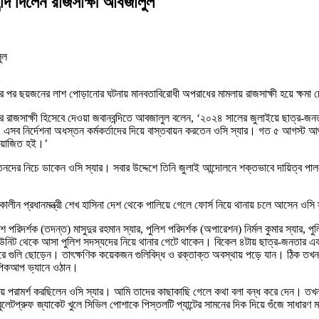
্দি দিলেন রাজসাক্ষী আবজালুল
যার পর ছয়জনের লাশ পোড়ানোর ঘটনায় মানবতাবিরোধী অপরাধের মামলায় রাজসাক্ষী হয়ে ক্ষম
 বুধবার রাজসাক্ষী হিসেবে দেওয়া জবানবন্দিতে আবজালুল বলেন, ‘২০২৪ সালের জুলাইয়ে ছাত্র
এসব নির্দেশনা অধস্তন কর্মকর্তাদের দিয়ে বাস্তবায়ন করতেন ওসি স্যার। গত ৫ আগস্ট আশু
 নিয়োজিত হই।’
্তনদের নিচে ডাকেন ওসি স্যার। সবার উদ্দেশে তিনি জুলাই আন্দোলনে শক্তভাবে দায়িত্ব পা
ালীন প্রধানমন্ত্রী শেখ হাসিনা দেশ থেকে পালিয়ে গেলে ফোর্স নিয়ে থানায় চলে আসেন ওসি 
িশ পরিদর্শক (তদন্ত) মাসুদুর রহমান স্যার, পুলিশ পরিদর্শক (অপারেশন) নির্মল কুমার স্য
নিট থেকে আসা পুলিশ সদস্যদের নিয়ে থানার গেটে থাকেন। বিকেল ৪টায় ছাত্র-জনতার একট
ুলি ছোড়েন। তাৎক্ষণিক কয়েকজন গুলিবিদ্ধ ও রক্তাক্ত অবস্থায় পড়ে যান। ঠিক তখনই ওস
 পিকআপ ভ্যানে ওঠান।
পরামর্শ করছিলেন ওসি স্যার। আমি তাদের কাছাকাছি গেলে কথা বলা বন্ধ করে দেন। তখন 
টপ্রুফ জ্যাকেট খুলে সিভিল পোশাকে পিস্তলটি প্যান্টের সামনের দিক দিয়ে গুঁজে সাধারণ ম