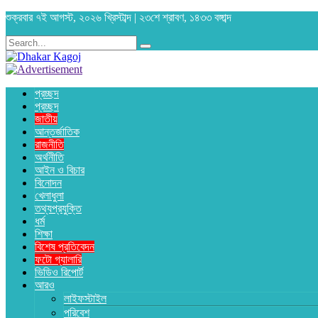
শুক্রবার ৭ই আগস্ট, ২০২৬ খ্রিস্টাব্দ | ২৩শে শ্রাবণ, ১৪৩৩ বঙ্গাব্দ
প্রচ্ছদ
প্রচ্ছদ
জাতীয়
আন্তর্জাতিক
রাজনীতি
অর্থনীতি
আইন ও বিচার
বিনোদন
খেলাধুলা
তথ্যপ্রযুক্তি
ধর্ম
শিক্ষা
বিশেষ প্রতিবেদন
ফটো গ্যালারি
ভিডিও রিপোর্ট
আরও
লাইফস্টাইল
পরিবেশ