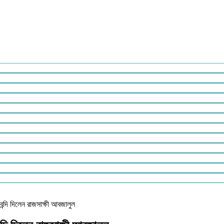
ন্দি দিলেন রাজসাক্ষী আবজালুল