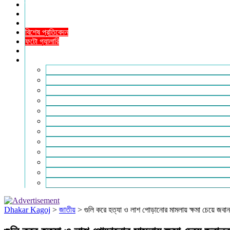
তথ্যপ্রযুক্তি
ধর্ম
শিক্ষা
বিশেষ প্রতিবেদন
ফটো গ্যালারি
ভিডিও রিপোর্ট
আরও
লাইফস্টাইল
পরিবেশ
সম্পাদকীয়
স্বাস্থ্য
ভ্রমণ
ফিচার
রিভিউ
পাঠকের চিঠি
ইতিহাস ও ঐতিহ্য
চাকরি ও ক্যারিয়ার
নারী ও শিশু
পাঠকের চিঠি
Dhakar Kagoj
>
জাতীয়
>
গুলি করে হত্যা ও লাশ পোড়ানোর মামলায় ক্ষমা চেয়ে জবানব