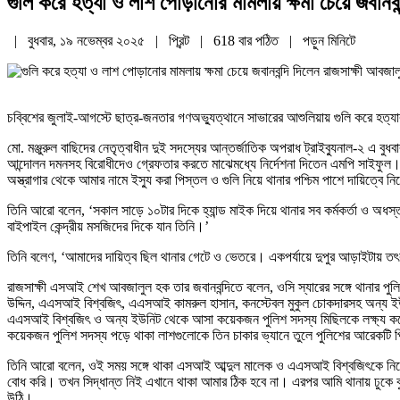
গুলি করে হত্যা ও লাশ পোড়ানোর মামলায় ক্ষমা চেয়ে জবানবন
| বুধবার, ১৯ নভেম্বর ২০২৫ |
প্রিন্ট
|
618 বার পঠিত
| পড়ুন
মিনিটে
চব্বিশের জুলাই-আগস্টে ছাত্র-জনতার গণঅভ্যুত্থানে সাভারের আশুলিয়ায় গুলি করে হত্
মো. মঞ্জুরুল বাছিদের নেতৃত্বাধীন দুই সদস্যের আন্তর্জাতিক অপরাধ ট্রাইব্যুনাল-২ এ
আন্দোলন দমনসহ বিরোধীদেও গ্রেফতার করতে মাঝেমধ্যে নির্দেশনা দিতেন এমপি সাইফুল। 
অস্ত্রাগার থেকে আমার নামে ইস্যু করা পিস্তল ও গুলি নিয়ে থানার পশ্চিম পাশে দায়িত্বে
তিনি আরো বলেন, ‘সকাল সাড়ে ১০টার দিকে হ্যান্ড মাইক দিয়ে থানার সব কর্মকর্তা ও অধস
বাইপাইল কেন্দ্রীয় মসজিদের দিকে যান তিনি।’
তিনি বলেণ, ‘আমাদের দায়িত্ব ছিল থানার গেটে ও ভেতরে। একপর্যায়ে দুপুর আড়াইটায় তৎক
রাজসাক্ষী এসআই শেখ আবজালুল হক তার জবানবন্দিতে বলেন, ওসি স্যারের সঙ্গে থানার পুল
উদ্দিন, এএসআই বিশ্বজিৎ, এএসআই কামরুল হাসান, কনস্টেবল মুকুল চোকদারসহ অন্য ইউ
এএসআই বিশ্বজিৎ ও অন্য ইউনিট থেকে আসা কয়েকজন পুলিশ সদস্য মিছিলকে লক্ষ্য করে গ
কয়েকজন পুলিশ সদস্য পড়ে থাকা লাশগুলোকে তিন চাকার ভ্যানে তুলে পুলিশের আরেকটি
তিনি আরো বলেন, ওই সময় সঙ্গে থাকা এসআই আব্দুল মালেক ও এএসআই বিশ্বজিৎকে নিয়ে 
বোধ করি। তখন সিদ্ধান্ত নিই এখানে থাকা আমার ঠিক হবে না। এরপর আমি থানায় ঢুকে বুলে
উঠি।