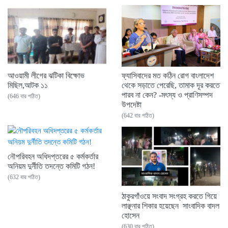
আওয়ামী লীগের ঝটিকা বিক্ষোভ
ফ্যাসিবাদের মত কঠিন রোগ বাংলাদেশ
মিছিল,আটক ১১
থেকে সড়াতে পেরেছি, তামাক দূর করতে
পারব না কেন? -মৎস্য ও প্রাণিসম্পদ
(646 বার পঠিত)
উপদেষ্টা
(642 বার পঠিত)
নৌপরিবহন অধিদপ্তরের ৫ কর্মকর্তার
অনিয়ম দুর্নীতি তদন্তে কমিটি গঠন!
(632 বার পঠিত)
ঠাকুরগাঁওয়ে সংবাদ সংগ্রহ করতে গিয়ে
লাঞ্ছনার শিকার হয়েছেন সাংবাদিক বাদল
হোসেন
(630 বার পঠিত)