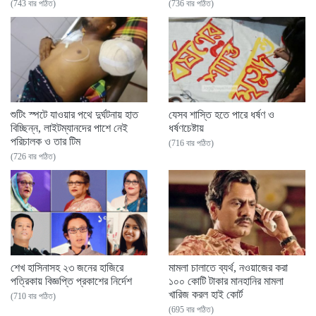
(743 বার পঠিত)
(736 বার পঠিত)
শুটিং স্পটে যাওয়ার পথে দুর্ঘটনায় হাত
যেসব শাস্তি হতে পারে ধর্ষণ ও
বিচ্ছিন্ন, লাইটম্যানদের পাশে নেই
ধর্ষণচেষ্টায়
পরিচালক ও তার টিম
(716 বার পঠিত)
(726 বার পঠিত)
শেখ হাসিনাসহ ২৩ জনের হাজিরে
মামলা চালাতে ব্যর্থ, নওয়াজের করা
পত্রিকায় বিজ্ঞপ্তি প্রকাশের নির্দেশ
১০০ কোটি টাকার মানহানির মামলা
খারিজ করল হাই কোর্ট
(710 বার পঠিত)
(695 বার পঠিত)