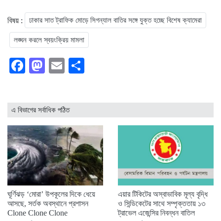
বিষয় :
ঢাকার সাত ট্রাফিক মোড়ে সিগন্যাল বাতির সঙ্গে যুক্ত হচ্ছে বিশেষ ক্যামেরা
লঙ্ঘন করলে স্বয়ংক্রিয় মামলা
Facebook
Mastodon
Email
Share
এ বিভাগের সর্বাধিক পঠিত
ঘূর্ণিঝড় ‘মোরা’ উপকূলের দিকে ধেয়ে
এয়ার টিকিটের অস্বাভাবিক মূল্য বৃদ্ধি
আসছে, সর্তক অবস্থানে প্রশাসন
ও সিন্ডিকেটের সাথে সম্পৃক্ততায় ১৩
Clone Clone Clone
ট্রাভেল এজেন্সির নিবন্ধন বাতিল