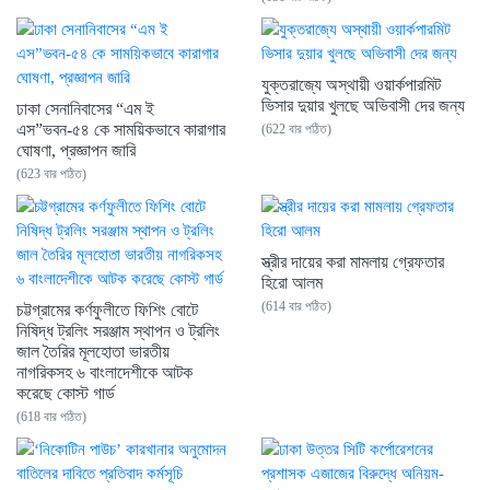
যুক্তরাজ্যে অস্থায়ী ওয়ার্কপারমিট
ভিসার দুয়ার খুলছে অভিবাসী দের জন্য
ঢাকা সেনানিবাসের “এম ই
এস”ভবন-৫৪ কে সাময়িকভাবে ‌কারাগার
(622 বার পঠিত)
ঘোষণা, প্রজ্ঞাপন জারি
(623 বার পঠিত)
স্ত্রীর দায়ের করা মামলায় গ্রেফতার
হিরো আলম
(614 বার পঠিত)
চট্টগ্রামের কর্ণফুলীতে ফিশিং বোটে
নিষিদ্ধ ট্রলিং সরঞ্জাম স্থাপন ও ট্রলিং
জাল তৈরির মূলহোতা ভারতীয়
নাগরিকসহ ৬ বাংলাদেশীকে আটক
করেছে কোস্ট গার্ড
(618 বার পঠিত)