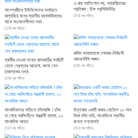
এ রায় প্রতিশোধ নয়, ন্যায়বিচারের
প্রতিজ্ঞা : চিফ প্রসিকিউটর
নাগেশ্বরীতে ইউনিসেফের অর্থায়নে
বাল্যবিয়ে বন্ধে স্থানীয় ব্যবসায়িকদের
(574 বার পঠিত)
সাথে সংবেদনশীলতা সভা
(578 বার পঠিত)
রুমিন ফারহানাকে শোকজ-নির্বাচনী
আচরণবিধি লঙ্ঘন
স্বামীর দেওয়া তথ্যে ঝালকাঠির নলছিটি
থেকে গ্রেপ্তার আয়েশা, জানা গেল
(545 বার পঠিত)
চাঞ্চল্যকর তথ্য
(550 বার পঠিত)
সাংবাদিকদের গাড়িতে চাঁদাবাজি ! চাঁদা
উত্তরায় একটি খাবার হোটেলে ১০ লাখ
না পেয়ে নরসিংদীতে সন্ত্রাসী হামলা, ১২
টাকা চাঁদা দাবি, সাংবাদিকে স্থানীয়
সাংবাদিক আহত
জনতা গণধোলাই
(515 বার পঠিত)
(513 বার পঠিত)