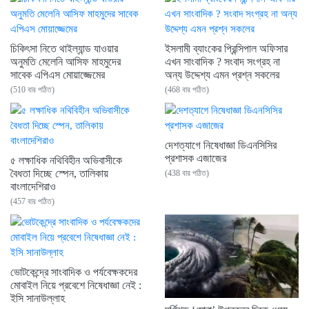
চিকিৎসা নিতে থাইল্যান্ড যাওয়ার
ইসলামী ব্যাংকের প্রিন্সিপাল অফিসার
অনুমতি মেলেনি আসিফ মাহমুদের
এখন সাংবাদিক ? সংবাদ সংগ্রহ না
সাবেক এপিএস মোয়াজ্জেমের
অন্য উদ্দেশ্য এমন প্রশ্ন সকলের
(510 বার পঠিত)
(468 বার পঠিত)
দেশত্যাগে নিষেধাজ্ঞা ডিএনসিসির
প্রশাসক এজাজের
৫ লক্ষাধিক নথিবিহীন অভিবাসীকে
বৈধতা দিচ্ছে স্পেন, তালিকায়
(438 বার পঠিত)
বাংলাদেশিরাও
(457 বার পঠিত)
ভোটকেন্দ্রে সাংবাদিক ও পর্যবেক্ষকদের
মোবাইল নিয়ে প্রবেশে নিষেধাজ্ঞা নেই :
ইসি সানাউল্লাহ