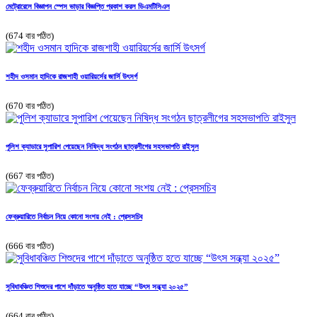
মেট্রোরেলে বিজ্ঞাপন স্পেস ভাড়ার বিজ্ঞপ্তি প্রকাশ করল ডিএমটিসিএল
(674 বার পঠিত)
শহীদ ওসমান হাদিকে রাজশাহী ওয়ারিয়র্সের জার্সি উৎসর্গ
(670 বার পঠিত)
পুলিশ ক্যাডারে সুপারিশ পেয়েছেন নিষিদ্ধ সংগঠন ছাত্রলীগের সহসভাপতি রাইসুল
(667 বার পঠিত)
ফেব্রুয়ারিতে নির্বাচন নিয়ে কোনো সংশয় নেই : প্রেসসচিব
(666 বার পঠিত)
সুবিধাবঞ্চিত শিশুদের পাশে দাঁড়াতে অনুষ্ঠিত হতে যাচ্ছে “উৎস সন্ধ্যা ২০২৫”
(664 বার পঠিত)