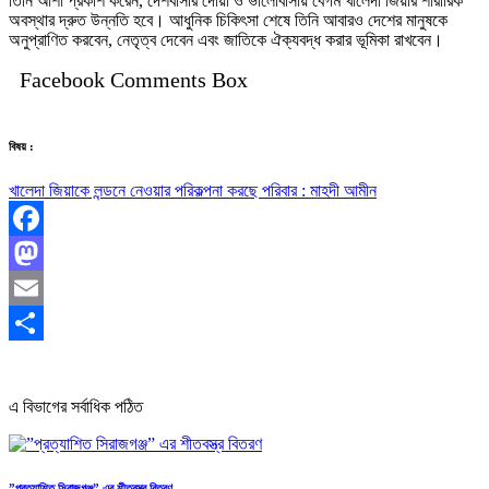
তিনি আশা প্রকাশ করেন, দেশবাসীর দোয়া ও ভালোবাসায় বেগম খালেদা জিয়ার শারীরিক
অবস্থার দ্রুত উন্নতি হবে। আধুনিক চিকিৎসা শেষে তিনি আবারও দেশের মানুষকে
অনুপ্রাণিত করবেন, নেতৃত্ব দেবেন এবং জাতিকে ঐক্যবদ্ধ করার ভূমিকা রাখবেন।
Facebook Comments Box
বিষয় :
খালেদা জিয়াকে লন্ডনে নেওয়ার পরিকল্পনা করছে পরিবার : মাহদী আমীন
Facebook
Mastodon
Email
Share
এ বিভাগের সর্বাধিক পঠিত
”প্রত্যাশিত সিরাজগঞ্জ” এর শীতবস্ত্র বিতরণ