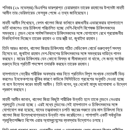
শনিবার (২৯ নভেম্বর) বিএনপির ভারপ্রাপ্ত চেয়ারম্যান তারেক রহমানের উপদেষ্টা মাহদী
আমীন তার ভেরিফায়েড ফেসবুক পেজে এ তথ্য জানিয়েছেন।
মাহদী আমীন লিখেছেন, বেগম খালেদা জিয়া বর্তমানে রাজধানীর এভারকেয়ার হাসপাতালে
ভর্তি থাকলেও তার চিকিৎসা পরিচালিত হচ্ছে দেশি-বিদেশি বিশেষজ্ঞ চিকিৎসকদের
সমন্বয়ে। লন্ডন থেকে সার্বক্ষণিকভাবে চিকিৎসকদের সঙ্গে যোগাযোগ রেখে প্রয়োজনীয়
দিকনির্দেশনা দিচ্ছেন তারেক রহমান ও তার স্ত্রী ডা. জুবাইদা রহমান।
তিনি আরও জানান, খালেদা জিয়ার চিকিৎসায় গঠিত মেডিকেল বোর্ডে গুরুত্বপূর্ণ সদস্য
হিসেবে ডা. জুবাইদা রহমান দেশ-বিদেশের চিকিৎসকদের সঙ্গে সমন্বয়ের দায়িত্ব পালন
করছেন। মায়ের চিকিৎসায় যেন কোনো বিলম্ব বা সীমাবদ্ধতা না থাকে, সে জন্য সর্বোচ্চ
গুরুত্ব দিয়ে প্রতিটি পদক্ষেপ তদারকি করছেন তারেক রহমান।
হাসপাতালে নেত্রীর শারীরিক অবস্থার খবর নিতে প্রতিদিন বিপুল সংখ্যক নেতাকর্মী ভিড়
করলেও ইনফেকশনের ঝুঁকির কারণে কাউকে সিসিইউতে প্রবেশের অনুমতি দেওয়া হচ্ছে
না বলে উল্লেখ করেন মাহদী আমীন। তিনি বলেন, দূর থেকেই মানুষ ভালোবাসা ও উদ্বেগ
প্রকাশ করছেন।
মাহদী আমীন জানান, খালেদা জিয়া কিছুটা শারীরিক উন্নতি হলে তাকে লন্ডনে নেওয়ার
প্রস্তুতি নেওয়া হচ্ছে। এরই মধ্যে লন্ডনের সেই হাসপাতাল ও চিকিৎসকদের সঙ্গে
যোগাযোগ করা হয়েছে, যাদের তত্ত্বাবধানে চলতি বছরের শুরুতে চার মাস চিকিৎসা নিয়ে
খালেদা জিয়া উল্লেখযোগ্যভাবে উন্নতি লাভ করেছিলেন। পাশাপাশি একটি সর্বাধুনিক
প্রযুক্তিসজ্জিত বিশেষ এয়ার অ্যাম্বুলেন্সের ব্যবস্থার উদ্যোগও চলছে।