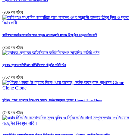
(906 বার পঠিত)
কালীগঞ্জে সাংবাদিক জাকারিয়া আল মামুনের ওপর সন্ত্রাসী হামলার তীব্র নিন্দা ও দ্রুত বিচার দাবী
(853 বার পঠিত)
ফ্যাকড-ক্যাবের অফিসিয়াল কমিউনিকেশন স্ট্যান্ডিং কমিটি গঠন
(757 বার পঠিত)
ঘূর্ণিঝড় ‘মোরা’ উপকূলের দিকে ধেয়ে আসছে, সর্তক অবস্থানে প্রশাসন Clone Clone Clone
(748 বার পঠিত)