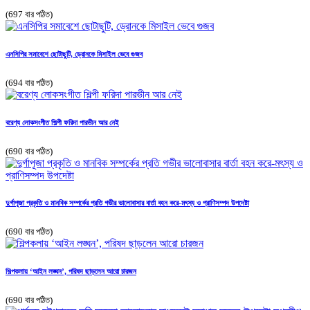
(697 বার পঠিত)
এনসিপির সমাবেশে ছোটাছুটি, ড্রোনকে মিসাইল ভেবে গুজব
(694 বার পঠিত)
বরেণ্য লোকসংগীত শিল্পী ফরিদা পারভীন আর নেই
(690 বার পঠিত)
দুর্গাপূজা প্রকৃতি ও মানবিক সম্পর্কের প্রতি গভীর ভালোবাসার বার্তা বহন করে-মৎস্য ও প্রাণিসম্পদ উপদেষ্টা
(690 বার পঠিত)
শিল্পকলায় ‘আইন লঙ্ঘন’, পরিষদ ছাড়লেন আরো চারজন
(690 বার পঠিত)