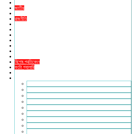
প্রচ্ছদ
জাতীয়
আন্তর্জাতিক
রাজনীতি
অর্থনীতি
আইন ও বিচার
বিনোদন
খেলাধুলা
তথ্যপ্রযুক্তি
ধর্ম
শিক্ষা
বিশেষ প্রতিবেদন
ফটো গ্যালারি
ভিডিও রিপোর্ট
আরও
লাইফস্টাইল
পরিবেশ
সম্পাদকীয়
স্বাস্থ্য
ভ্রমণ
ফিচার
রিভিউ
পাঠকের চিঠি
ইতিহাস ও ঐতিহ্য