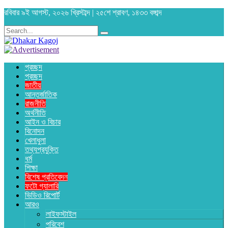
রবিবার ৯ই আগস্ট, ২০২৬ খ্রিস্টাব্দ | ২৫শে শ্রাবণ, ১৪৩৩ বঙ্গাব্দ
প্রচ্ছদ
প্রচ্ছদ
জাতীয়
আন্তর্জাতিক
রাজনীতি
অর্থনীতি
আইন ও বিচার
বিনোদন
খেলাধুলা
তথ্যপ্রযুক্তি
ধর্ম
শিক্ষা
বিশেষ প্রতিবেদন
ফটো গ্যালারি
ভিডিও রিপোর্ট
আরও
লাইফস্টাইল
পরিবেশ