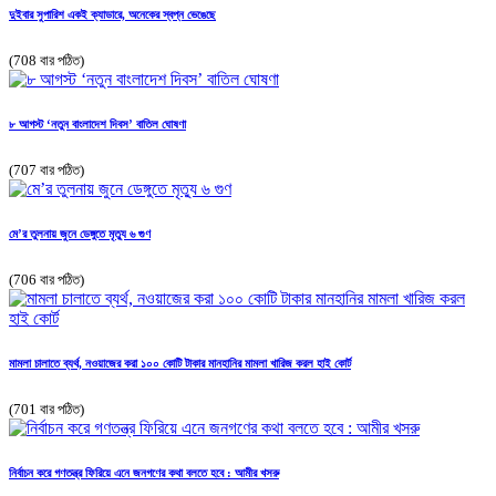
দুইবার সুপারিশ একই ক্যাডারে, অনেকের স্বপ্ন ভেঙেছে
(708 বার পঠিত)
৮ আগস্ট ‘নতুন বাংলাদেশ দিবস’ বাতিল ঘোষণা
(707 বার পঠিত)
মে’র তুলনায় জুনে ডেঙ্গুতে মৃত্যু ৬ গুণ
(706 বার পঠিত)
মামলা চালাতে ব্যর্থ, নওয়াজের করা ১০০ কোটি টাকার মানহানির মামলা খারিজ করল হাই কোর্ট
(701 বার পঠিত)
নির্বাচন করে গণতন্ত্র ফিরিয়ে এনে জনগণের কথা বলতে হবে : আমীর খসরু