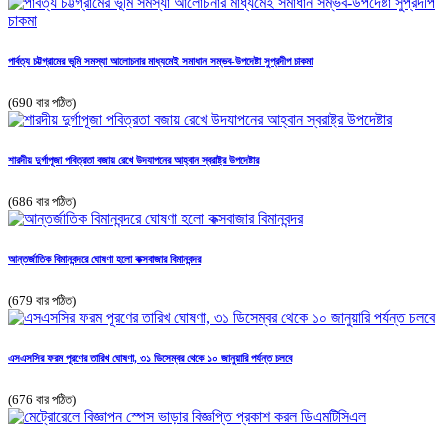
পার্বত্য চট্টগ্রামের ভূমি সমস্যা আলোচনার মাধ্যমেই সমাধান সম্ভব-উপদেষ্টা সুপ্রদীপ চাকমা
(690 বার পঠিত)
শারদীয় দুর্গাপূজা পবিত্রতা বজায় রেখে উদযাপনের আহ্বান স্বরাষ্ট্র উপদেষ্টার
(686 বার পঠিত)
আন্তর্জাতিক বিমানবন্দরে ঘোষণা হলো কক্সবাজার বিমানবন্দর
(679 বার পঠিত)
এসএসসির ফরম পূরণের তারিখ ঘোষণা, ৩১ ডিসেম্বর থেকে ১০ জানুয়ারি পর্যন্ত চলবে
(676 বার পঠিত)