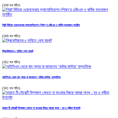
(598 বার পঠিত)
প্রিন্ট মিডিয়া ওয়েলফেয়ার অ্যাসোসিয়েশন (পিমা)’র এজিএম ও বার্ষিক বনভোজন অনুষ্ঠিত
(588 বার পঠিত)
ক্রিকেটারদের ৫ দাবিতে খেলা বয়কট
(582 বার পঠিত)
আইপিএল থেকে বাদ পড়ায় যা জানালেন ‘কাটার মাস্টার’ মুস্তাফিজ
(581 বার পঠিত)
ভারতে টি-টোয়েন্টি বিশ্বকাপ খেলতে না যাওয়ার বিষয়ে আমরা অনড় : যুব ও ক্রীড়া উপদেষ্টা