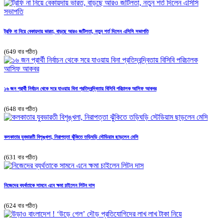
ট্রফি না নিয়ে বেকায়দায় ভারত, বাড়ছে আরও জটিলতা, নতুন শর্ত দিলেন এসিসি সভাপতি
(649 বার পঠিত)
১৬ জন প্রার্থী নির্বাচন থেকে সরে যাওয়ায় বিনা প্রতিদ্বন্দ্বিতায় বিসিবি পরিচালক আসিফ আকবর
(648 বার পঠিত)
কলকাতার যুবভারতী বিশৃঙ্খলা, নিরাপত্তা ঝুঁকিতে তড়িঘড়ি স্টেডিয়াম ছাড়লেন মেসি
(631 বার পঠিত)
নিজেদের ব্যর্থতাকে সামনে এনে ক্ষমা চাইলেন লিটন দাস
(624 বার পঠিত)