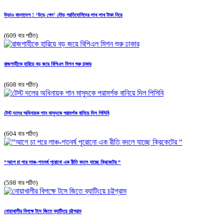
উড়াও বাংলাদেশ ! ‘উড়ে গেল’ দৌড় প্রতিযোগিদের লাখ লাখ টাকা নিয়ে
(609 বার পঠিত)
রাজশাহীকে হারিয়ে বড় জয়ে বিপিএল মিশন শুরু ঢাকার
(608 বার পঠিত)
টেস্ট দলের অধিনায়ক শান মাসুদকে পরামর্শক বানিয়ে দিল পিসিবি
(604 বার পঠিত)
“আগে চা পরে লাঞ্চ-শতবর্ষ পুরোনো এক রীতি বদলে যাচ্ছে ক্রিকেটের “
(598 বার পঠিত)
নোয়াখালীর বিপক্ষে টসে জিতে ব্যাটিংয়ে চট্টগ্রাম