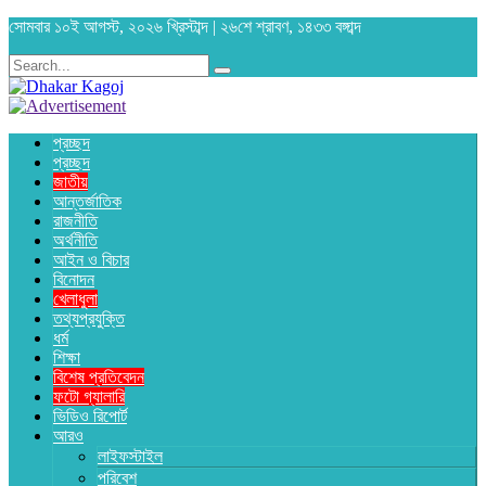
সোমবার ১০ই আগস্ট, ২০২৬ খ্রিস্টাব্দ | ২৬শে শ্রাবণ, ১৪৩৩ বঙ্গাব্দ
প্রচ্ছদ
প্রচ্ছদ
জাতীয়
আন্তর্জাতিক
রাজনীতি
অর্থনীতি
আইন ও বিচার
বিনোদন
খেলাধুলা
তথ্যপ্রযুক্তি
ধর্ম
শিক্ষা
বিশেষ প্রতিবেদন
ফটো গ্যালারি
ভিডিও রিপোর্ট
আরও
লাইফস্টাইল
পরিবেশ