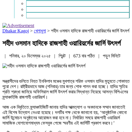
চাকরি ও ক্যারিয়ার
নারী ও শিশু
পাঠকের চিঠি
Dhakar Kagoj
>
খেলাধুলা
>
শহীদ ওসমান হাদিকে রাজশাহী ওয়ারিয়র্সের জার্সি উৎসর্গ
শহীদ ওসমান হাদিকে রাজশাহী ওয়ারিয়র্সের জার্সি উৎসর্গ
| শনিবার, ২০ ডিসেম্বর ২০২৫ |
প্রিন্ট
|
673 বার পঠিত
| পড়ুন
মিনিটে
সন্ত্রাসীদের গুলিতে নিহত ইনকিলাব মঞ্চের মুখপাত্র শরিফ ওসমান হাদির মৃত্যুতে শোকাহত
পুরো দেশ। রাষ্ট্রীয়ভাবে আজ (শনিবার) তার জন্য শোক পালন করা হচ্ছে। হাদির স্মৃতির
প্রতি শ্রদ্ধা জানিয়ে অফিসিয়াল জার্সি উৎসর্গ করার সিদ্ধান্ত নিয়েছে আসন্ন বিপিএলের
ফ্র্যাঞ্চাইজি রাজশাহী ওয়ারিয়র্স।
আজ এক বিবৃতিতে ফ্র্যাঞ্চাইজিটি জানায় হাদির আত্মত্যাগ ও অবদানকে সম্মান জানাতেই
এই বিশেষ উদ্যোগ নেওয়া হয়েছে। দলটির পক্ষ থেকে জানানো হয়, ‘আনুষ্ঠানিক কোনো
জার্সি উন্মোচন অনুষ্ঠানের আয়োজন করা হবে না। নির্ধারিত সময়ে রাজশাহী ওয়ারিয়র্স
সামাজিক যোগাযোগমাধ্যম ফেসবুক পেজে স্মরণীয় এই জার্সিটি প্রকাশ করবে।’