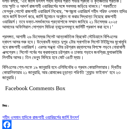
দলটি বলছে, ‘এই জার্সি উৎসর্গ শহীদ হাদির প্রতি গভীর শ্রদ্ধা ও কৃতজ্ঞতার প্রতীক।
তার স্মৃতি ও আদর্শ রাজশাহী ওয়ারিয়র্সের সঙ্গে সবসময় জড়িয়ে থাকবে।’ পরবর্তীতে
ফেসবুক পোস্টে রাজশাহী ওয়ারিয়র্স লিখেছে, ‘ক্ষণজন্মা ওয়ারিয়র্স শহীদ শরিফ ওসমান হাদির
নামে জার্সি উৎসর্গ করে, জার্সি উন্মোচন অনুষ্ঠান না করার সিদ্ধান্ত নিয়েছে রাজশাহী
ওয়ারিয়র্স। তবে ভক্ত-সমর্থকদের প্রত্যাশাকে সম্মান জানিয়ে ২১ ডিসেম্বর ২০২৫
আমাদের অফিসিয়াল সোশ্যাল মিডিয়া হ্যান্ডেলসমূহে জার্সিটি প্রকাশ করা হবে।’
প্রসঙ্গত, আগামী ২৬ ডিসেম্বর সিলেট আন্তর্জাতিক ক্রিকেট স্টেডিয়ামে বিপিএলের
দ্বাদশ আসর শুরু হবে। উদ্বোধনী ম্যাচে দুপুর ২টায় স্বাগতিক সিলেট টাইটান্সের মুখোমুখি
হবে রাজশাহী ওয়ারিয়র্স। এরপর সন্ধ্যা ৭টায় চট্টগ্রাম রয়্যালসের বিপক্ষে লড়বে নোয়াখালী
এক্সপ্রেস। সিলেট পর্বের পর ক্রমান্বয়ে চট্টগ্রাম ও ঢাকায় গড়াবে জনপ্রিয় ফ্র্যাঞ্চাইজি
লিগটির আসর। তিন ভেন্যু মিলিয়ে হবে মোট ৩৪টি ম্যাচ।
বিপিএলের প্লে-অফে ১৯ জানুয়ারি হবে এলিমিনেটর ও প্রথম কোয়ালিফায়ার। দ্বিতীয়
কোয়ালিফায়ার ২১ জানুয়ারি, আর রোমাঞ্চের চূড়ান্ত পরিণতি ‘গ্র্যান্ড ফাইনাল’ হবে ২৩
জানুয়ারি।
Facebook Comments Box
বিষয় :
শহীদ ওসমান হাদিকে রাজশাহী ওয়ারিয়র্সের জার্সি উৎসর্গ