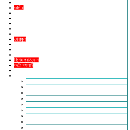
প্রচ্ছদ
জাতীয়
আন্তর্জাতিক
রাজনীতি
অর্থনীতি
আইন ও বিচার
বিনোদন
খেলাধুলা
তথ্যপ্রযুক্তি
ধর্ম
শিক্ষা
বিশেষ প্রতিবেদন
ফটো গ্যালারি
ভিডিও রিপোর্ট
আরও
লাইফস্টাইল
পরিবেশ
সম্পাদকীয়
স্বাস্থ্য
ভ্রমণ
ফিচার
রিভিউ
পাঠকের চিঠি
ইতিহাস ও ঐতিহ্য