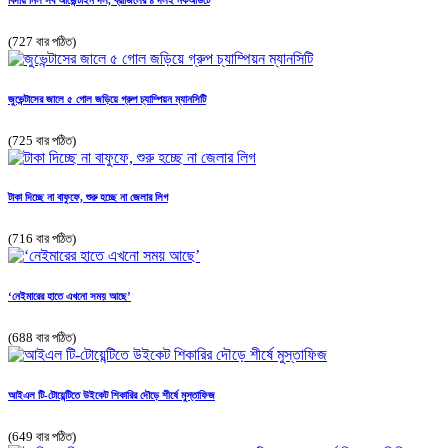
(727 বার পঠিত)
জুভেন্টাসের জালে ৫ গোল জড়িয়ে গ্রুপ চ্যাম্পিয়ন ম্যানসিটি
(725 বার পঠিত)
টাকা দিচ্ছে না বাফুফে, শুরু হচ্ছে না জেলার লিগ
(716 বার পঠিত)
‘নেইমারের হাতে এখনো সময় আছে’
(688 বার পঠিত)
আইএল টি-টোয়েন্টিতে উইকেট শিকারির দৌড়ে শীর্ষে মুস্তাফিজ
(649 বার পঠিত)