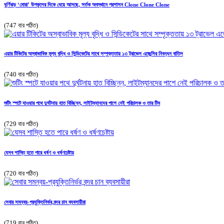
ঘূর্ণিঝড় ‘মোরা’ উপকূলের দিকে ধেয়ে আসছে, সর্তক অবস্থানে প্রশাসন Clone Clone Clone
(747 বার পঠিত)
এয়ার টিকিটের অস্বাভাবিক মূল্য বৃদ্ধি ও সিন্ডিকেটের সাথে সম্পৃক্ততায় ১৩ ট্রাভেল এজেন্সির নিবন্ধন বাতিল
(740 বার পঠিত)
শুটিং স্পটে যাওয়ার পথে দুর্ঘটনায় হাত বিচ্ছিন্ন, লাইটম্যানদের পাশে নেই পরিচালক ও তার টিম
(729 বার পঠিত)
যেসব শাস্তি হতে পারে ধর্ষণ ও ধর্ষণচেষ্টায়
(720 বার পঠিত)
সেবার সমন্বয়-প্রযুক্তিনির্ভর বন্দর চান ব্যবসায়ীরা
(719 বার পঠিত)