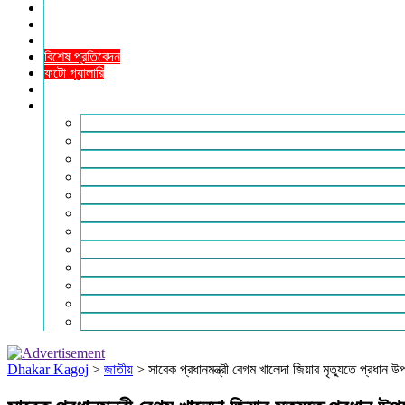
তথ্যপ্রযুক্তি
ধর্ম
শিক্ষা
বিশেষ প্রতিবেদন
ফটো গ্যালারি
ভিডিও রিপোর্ট
আরও
লাইফস্টাইল
পরিবেশ
সম্পাদকীয়
স্বাস্থ্য
ভ্রমণ
ফিচার
রিভিউ
পাঠকের চিঠি
ইতিহাস ও ঐতিহ্য
চাকরি ও ক্যারিয়ার
নারী ও শিশু
পাঠকের চিঠি
Dhakar Kagoj
>
জাতীয়
>
সাবেক প্রধানমন্ত্রী বেগম খালেদা জিয়ার মৃত্যুতে প্রধান উ