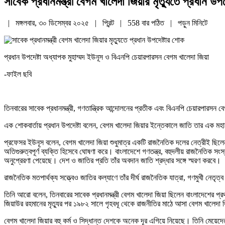
সাবেক প্রধানমন্ত্রী বেগম খালেদা জিয়ার মৃত্যুতে প্রধান উপ
| মঙ্গলবার, ৩০ ডিসেম্বর ২০২৫ |
প্রিন্ট
|
558 বার পঠিত
| পড়ুন
মিনিটে
প্রধান উপদেষ্টা অধ্যাপক মুহাম্মদ ইউনূস ও বিএনপি চেয়ারপারসন বেগম খালেদা জিয়া
-ফাইল ছবি
তিনবারের সাবেক প্রধানমন্ত্রী, গণতান্ত্রিক আন্দোলনের প্রতীক এবং বিএনপি চেয়ারপারসন ব
এক শোকবার্তায় প্রধান উপদেষ্টা বলেন, বেগম খালেদা জিয়ার ইন্তেকালে জাতি তার এক 
প্রফেসর ইউনূস বলেন, বেগম খালেদা জিয়া শুধুমাত্র একটি রাজনৈতিক দলের নেত্রীই ছিলেন না
অতিগুরুত্বপূর্ণ ব্যক্তি হিসেবে ঘোষণা করে। বাংলাদেশে গণতন্ত্র, বহুদলীয় রাজনৈতিক সংস
অনুপ্রেরণা পেয়েছে। দেশ ও জাতির প্রতি তাঁর অবদান জাতি শ্রদ্ধার সঙ্গে স্মরণ করবে।
রাজনৈতিক মতপার্থক্য সত্ত্বেও জাতির কল্যাণে তাঁর দীর্ঘ রাজনৈতিক যাত্রা, গণমুখী নেত
তিনি আরো বলেন, তিনবারের সাবেক প্রধানমন্ত্রী বেগম খালেদা জিয়া ছিলেন বাংলাদেশের প্রথম 
জিয়াউর রহমানের মৃত্যুর পর ১৯৮২ সালে গৃহবধূ থেকে রাজনীতির মাঠে আসা বেগম খালেদা জি
বেগম খালেদা জিয়ার বহু কর্ম ও সিদ্ধান্ত দেশকে অনেক দূর এগিয়ে নিয়েছে। তিনি মেয়ে