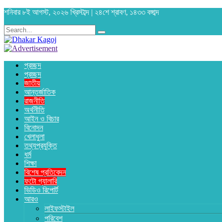
শনিবার ৮ই আগস্ট, ২০২৬ খ্রিস্টাব্দ | ২৪শে শ্রাবণ, ১৪৩৩ বঙ্গাব্দ
প্রচ্ছদ
প্রচ্ছদ
জাতীয়
আন্তর্জাতিক
রাজনীতি
অর্থনীতি
আইন ও বিচার
বিনোদন
খেলাধুলা
তথ্যপ্রযুক্তি
ধর্ম
শিক্ষা
বিশেষ প্রতিবেদন
ফটো গ্যালারি
ভিডিও রিপোর্ট
আরও
লাইফস্টাইল
পরিবেশ