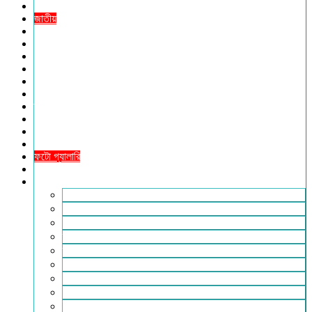
প্রচ্ছদ
জাতীয়
আন্তর্জাতিক
রাজনীতি
অর্থনীতি
আইন ও বিচার
বিনোদন
খেলাধুলা
তথ্যপ্রযুক্তি
ধর্ম
শিক্ষা
বিশেষ প্রতিবেদন
ফটো গ্যালারি
ভিডিও রিপোর্ট
আরও
লাইফস্টাইল
পরিবেশ
সম্পাদকীয়
স্বাস্থ্য
ভ্রমণ
ফিচার
রিভিউ
পাঠকের চিঠি
ইতিহাস ও ঐতিহ্য