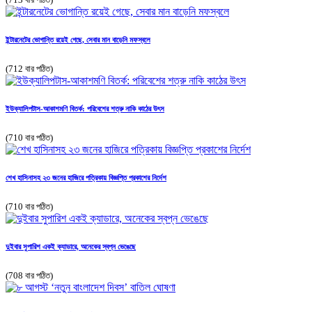
ইন্টারনেটের ভোগান্তি রয়েই গেছে, সেবার মান বাড়েনি মফস্বলে
(712 বার পঠিত)
ইউক্যালিপটাস-আকাশমণি বিতর্ক: পরিবেশের শত্রু নাকি কাঠের উৎস
(710 বার পঠিত)
শেখ হাসিনাসহ ২৩ জনের হাজিরে পত্রিকায় বিজ্ঞপ্তি প্রকাশের নির্দেশ
(710 বার পঠিত)
দুইবার সুপারিশ একই ক্যাডারে, অনেকের স্বপ্ন ভেঙেছে
(708 বার পঠিত)