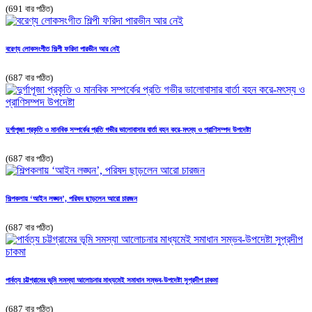
(691 বার পঠিত)
বরেণ্য লোকসংগীত শিল্পী ফরিদা পারভীন আর নেই
(687 বার পঠিত)
দুর্গাপূজা প্রকৃতি ও মানবিক সম্পর্কের প্রতি গভীর ভালোবাসার বার্তা বহন করে-মৎস্য ও প্রাণিসম্পদ উপদেষ্টা
(687 বার পঠিত)
শিল্পকলায় ‘আইন লঙ্ঘন’, পরিষদ ছাড়লেন আরো চারজন
(687 বার পঠিত)
পার্বত্য চট্টগ্রামের ভূমি সমস্যা আলোচনার মাধ্যমেই সমাধান সম্ভব-উপদেষ্টা সুপ্রদীপ চাকমা
(687 বার পঠিত)