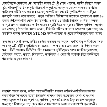
লেফটেন্যান্ট জেনারেল মোঃ জাহাঙ্গীর আলম চৌধুরী (অব.) বলেন, জাতীয় নির্বাচন অবাধ,
সুষ্ঠু, শান্তিপূর্ণ ও উৎসবমুখর পরিবেশে অনুষ্ঠানের লক্ষ্যে বাংলাদেশ আনসার ও গ্রাম
প্রতিরক্ষা বাহিনী গত বছরের (২০২৫) আগস্ট মাস থেকেই সুপরিকল্পিত ও সমন্বিত
প্রস্তুতি গ্রহণ করে আসছে। নতুন প্রশিক্ষণ নীতিমালার আলোকে ইতোমধ্যে প্রায় ৫৬
হাজার উপজেলা/থানা কোম্পানি আনসার, ২ লক্ষ ৫৫ হাজার ভিডিপি ও টিডিপি সদস্য-
সদস্যা এবং ৩ হাজারেরও অধিক আনসার ব্যাটালিয়ন সদস্যকে মৌলিক প্রশিক্ষণ প্রদান
করা হয়েছে। উপদেষ্টা এসময় জানান, নির্বাচনি দায়িত্ব পালনের উদ্দেশ্যে প্রায় সাড়ে চার
লক্ষাধিক সদস্য-সদস্যাকে STDMS সফটওয়‍্যারের মাধ্যমে তালিকাভুক্ত করা হয়েছে।
স্বরাষ্ট্র উপদেষ্টা বলেন, দুর্নীতি রাষ্ট্রের সবচেয়ে বড় শত্রু। দুর্নীতি শুধু অর্থনৈতিক ক্ষতি
করে না; এটি রাষ্ট্রীয় প্রতিষ্ঠানকে ভেতর থেকে ক্ষয় করে এবং জনগণের বিশ্বাস ভেঙে
দেয়। তিনি আনসার ভিডিপির নবীন সদস্যদের দুর্নীতিমুক্ত থেকে মানবিক মূল্যবোধ,
নৈতিকতা, সততা, দক্ষতা, বিচক্ষণতা, মানবিকতা ও সেবাধর্মী মনোভাব নিয়ে কর্মজীবনে
প্রবেশের আহ্বান জানান।
উপদেষ্টা আরো বলেন, বর্তমান অন্তর্বর্তীকালীন সরকার কর্মকর্তা-কর্মচারীদের কাজের
জবাবদিহিতা নিশ্চিতের লক্ষ্যে ডিজিটাল ব্যবস্থাপনার সংযোজন, পেশাগত উৎকর্ষ,
কল্যাণমূলক কার্যক্রম, প্রশাসন, প্রশিক্ষণ, অবকাঠামোগত উন্নয়ন এবং অন্যান্য
গুরুত্বপূর্ণ বিষয়সমূহ নতুন করে গঠন ও সংশোধনের জন্য সময়োপযোগী প্রয়োজনীয়