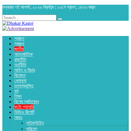
শুক্রবার ৭ই আগস্ট, ২০২৬ খ্রিস্টাব্দ | ২৩শে শ্রাবণ, ১৪৩৩ বঙ্গাব্দ
প্রচ্ছদ
প্রচ্ছদ
জাতীয়
আন্তর্জাতিক
রাজনীতি
অর্থনীতি
আইন ও বিচার
বিনোদন
খেলাধুলা
তথ্যপ্রযুক্তি
ধর্ম
শিক্ষা
বিশেষ প্রতিবেদন
ফটো গ্যালারি
ভিডিও রিপোর্ট
আরও
লাইফস্টাইল
পরিবেশ