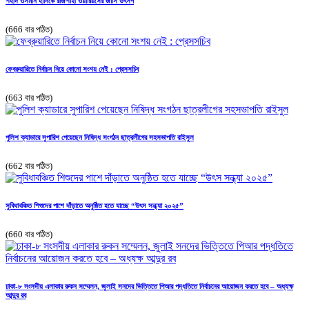
শহীদ ওসমান হাদিকে রাজশাহী ওয়ারিয়র্সের জার্সি উৎসর্গ
(666 বার পঠিত)
ফেব্রুয়ারিতে নির্বাচন নিয়ে কোনো সংশয় নেই : প্রেসসচিব
(663 বার পঠিত)
পুলিশ ক্যাডারে সুপারিশ পেয়েছেন নিষিদ্ধ সংগঠন ছাত্রলীগের সহসভাপতি রাইসুল
(662 বার পঠিত)
সুবিধাবঞ্চিত শিশুদের পাশে দাঁড়াতে অনুষ্ঠিত হতে যাচ্ছে “উৎস সন্ধ্যা ২০২৫”
(660 বার পঠিত)
ঢাকা-৮ সংসদীয় এলাকার রুকন সম্মেলন, জুলাই সনদের ভিত্তিতে পিআর পদ্ধতিতে নির্বাচনের আয়োজন করতে হবে – অধ্যক্ষ
আব্দুর রব