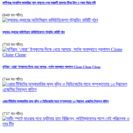
কালীগঞ্জে সাংবাদিক জাকারিয়া আল মামুনের ওপর সন্ত্রাসী হামলার তীব্র নিন্দা ও দ্রুত বিচার দাবী
(849 বার পঠিত)
ফ্যাকড-ক্যাবের অফিসিয়াল কমিউনিকেশন স্ট্যান্ডিং কমিটি গঠন
(750 বার পঠিত)
ঘূর্ণিঝড় ‘মোরা’ উপকূলের দিকে ধেয়ে আসছে, সর্তক অবস্থানে প্রশাসন Clone Clone Clone
(744 বার পঠিত)
এয়ার টিকিটের অস্বাভাবিক মূল্য বৃদ্ধি ও সিন্ডিকেটের সাথে সম্পৃক্ততায় ১৩ ট্রাভেল এজেন্সির নিবন্ধন বাতিল
(737 বার পঠিত)