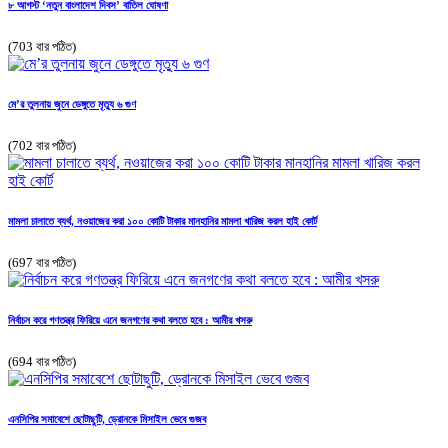
৮ আগস্ট ‘নতুন বাংলাদেশ দিবস’ বাতিল ঘোষণা
(703 বার পঠিত)
মে’র তুলনায় জুনে ডেঙ্গুতে মৃত্যু ৬ গুণ
(702 বার পঠিত)
মামলা চালাতে ব্যর্থ, নওয়াজের করা ১০০ কোটি টাকার মানহানির মামলা খারিজ করল হাই কোর্ট
(697 বার পঠিত)
নির্বাচন করে গণতন্ত্র ফিরিয়ে এনে জনগণের কথা বলতে হবে : আমীর খসরু
(694 বার পঠিত)
এনসিপির সমাবেশে ছোটাছুটি, ড্রোনকে মিসাইল ভেবে গুজব