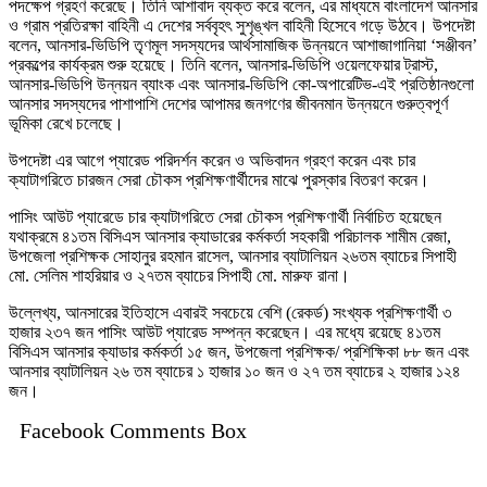
পদক্ষেপ গ্রহণ করেছে। তিনি আশাবাদ ব্যক্ত করে বলেন, এর মাধ্যমে বাংলাদেশ আনসার
ও গ্রাম প্রতিরক্ষা বাহিনী এ দেশের সর্ববৃহৎ সুশৃঙ্খল বাহিনী হিসেবে গড়ে উঠবে। উপদেষ্টা
বলেন, আনসার-ভিডিপি তৃণমূল সদস্যদের আর্থসামাজিক উন্নয়নে আশাজাগানিয়া ‘সঞ্জীবন’
প্রকল্পের কার্যক্রম শুরু হয়েছে। তিনি বলেন, আনসার-ভিডিপি ওয়েলফেয়ার ট্রাস্ট,
আনসার-ভিডিপি উন্নয়ন ব্যাংক এবং আনসার-ভিডিপি কো-অপারেটিভ-এই প্রতিষ্ঠানগুলো
আনসার সদস্যদের পাশাপাশি দেশের আপামর জনগণের জীবনমান উন্নয়নে গুরুত্বপূর্ণ
ভূমিকা রেখে চলেছে।
উপদেষ্টা এর আগে প্যারেড পরিদর্শন করেন ও অভিবাদন গ্রহণ করেন এবং চার
ক্যাটাগরিতে চারজন সেরা চৌকস প্রশিক্ষণার্থীদের মাঝে পুরস্কার বিতরণ করেন।
পাসিং আউট প্যারেডে চার ক্যাটাগরিতে সেরা চৌকস প্রশিক্ষণার্থী নির্বাচিত হয়েছেন
যথাক্রমে ৪১তম বিসিএস আনসার ক্যাডারের কর্মকর্তা সহকারী পরিচালক শামীম রেজা,
উপজেলা প্রশিক্ষক সোহানুর রহমান রাসেল, আনসার ব্যাটালিয়ন ২৬তম ব্যাচের সিপাহী
মো. সেলিম শাহরিয়ার ও ২৭তম ব্যাচের সিপাহী মো. মারুফ রানা।
উল্লেখ্য, আনসারের ইতিহাসে এবারই সবচেয়ে বেশি (রেকর্ড) সংখ্যক প্রশিক্ষণার্থী ৩
হাজার ২৩৭ জন পাসিং আউট প্যারেড সম্পন্ন করেছেন। এর মধ্যে রয়েছে ৪১তম
বিসিএস আনসার ক্যাডার কর্মকর্তা ১৫ জন, উপজেলা প্রশিক্ষক/ প্রশিক্ষিকা ৮৮ জন এবং
আনসার ব্যাটালিয়ন ২৬ তম ব্যাচের ১ হাজার ১০ জন ও ২৭ তম ব্যাচের ২ হাজার ১২৪
জন।
Facebook Comments Box