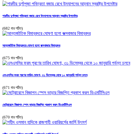
শারদীয় দুর্গাপূজা পবিত্রতা বজায় রেখে উদযাপনের আহ্বান স্বরাষ্ট্র উপদেষ্টার
(682 বার পঠিত)
আন্তর্জাতিক বিমানবন্দরে ঘোষণা হলো কক্সবাজার বিমানবন্দর
(675 বার পঠিত)
এসএসসির ফরম পূরণের তারিখ ঘোষণা, ৩১ ডিসেম্বর থেকে ১০ জানুয়ারি পর্যন্ত চলবে
(671 বার পঠিত)
মেট্রোরেলে বিজ্ঞাপন স্পেস ভাড়ার বিজ্ঞপ্তি প্রকাশ করল ডিএমটিসিএল
(670 বার পঠিত)