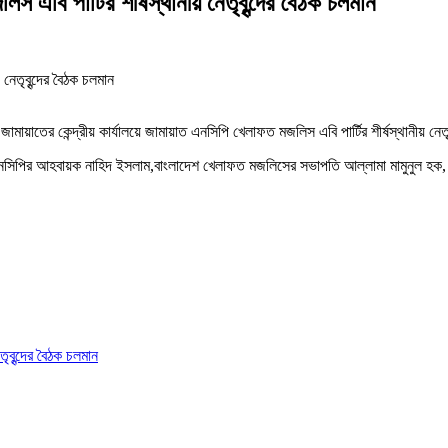
িস এবি পার্টির শীর্ষস্থানীয় নেতৃবৃন্দের বৈঠক চলমান
য়াতের কেন্দ্রীয় কার্যালয়ে জামায়াত এনসিপি খেলাফত মজলিস এবি পার্টির শীর্ষস্থানীয় নেত
,এনসিপির আহবায়ক নাহিদ ইসলাম,বাংলাদেশ খেলাফত মজলিসের সভাপতি আল্লামা মামুনুল হক, খ
েতৃবৃন্দের বৈঠক চলমান