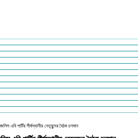
লিস এবি পার্টির শীর্ষস্থানীয় নেতৃবৃন্দের বৈঠক চলমান