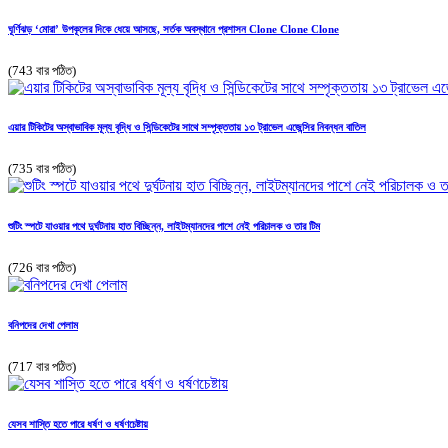
ঘূর্ণিঝড় ‘মোরা’ উপকূলের দিকে ধেয়ে আসছে, সর্তক অবস্থানে প্রশাসন Clone Clone Clone
(743 বার পঠিত)
এয়ার টিকিটের অস্বাভাবিক মূল্য বৃদ্ধি ও সিন্ডিকেটের সাথে সম্পৃক্ততায় ১৩ ট্রাভেল এজেন্সির নিবন্ধন বাতিল
(735 বার পঠিত)
শুটিং স্পটে যাওয়ার পথে দুর্ঘটনায় হাত বিচ্ছিন্ন, লাইটম্যানদের পাশে নেই পরিচালক ও তার টিম
(726 বার পঠিত)
বনিপদের দেখা পেলাম
(717 বার পঠিত)
যেসব শাস্তি হতে পারে ধর্ষণ ও ধর্ষণচেষ্টায়