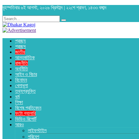
বৃহস্পতিবার ৬ই আগস্ট, ২০২৬ খ্রিস্টাব্দ | ২২শে শ্রাবণ, ১৪৩৩ বঙ্গাব্দ
প্রচ্ছদ
প্রচ্ছদ
জাতীয়
আন্তর্জাতিক
রাজনীতি
অর্থনীতি
আইন ও বিচার
বিনোদন
খেলাধুলা
তথ্যপ্রযুক্তি
ধর্ম
শিক্ষা
বিশেষ প্রতিবেদন
ফটো গ্যালারি
ভিডিও রিপোর্ট
আরও
লাইফস্টাইল
পরিবেশ