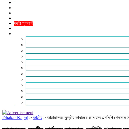
তথ্যপ্রযুক্তি
ধর্ম
শিক্ষা
বিশেষ প্রতিবেদন
ফটো গ্যালারি
ভিডিও রিপোর্ট
আরও
লাইফস্টাইল
পরিবেশ
সম্পাদকীয়
স্বাস্থ্য
ভ্রমণ
ফিচার
রিভিউ
পাঠকের চিঠি
ইতিহাস ও ঐতিহ্য
চাকরি ও ক্যারিয়ার
নারী ও শিশু
পাঠকের চিঠি
Dhakar Kagoj
>
জাতীয়
>
জামায়াতের কেন্দ্রীয় কার্যালয়ে জামায়াত এনসিপি খেলাফত মজ