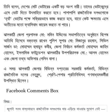
তিনি বলেন, দেশের মোট ভোটারের একটি বড় অংশ নারী। তাদের ভোটকেন্দ্রে
এসে ভোট দিতে উৎসাহিত করতে হবে। পাশাপাশি রাজনৈতিক দলগুলোকে
‘হ্যাঁ’ ভোটের পক্ষে সক্রিয়ভাবে কাজ করতে হবে, যাতে কেউ ক্ষমতায় এসে
অতীতের মতো ফ্যাসিবাদ কায়েম করতে না পারে।
ঝালকাঠি জেলা প্রশাসক মো: মমিন উদ্দিনের সভাপতিত্বে অনুষ্ঠানে বিশেষ
অতিথি হিসেবে বক্তব্য রাখেন পুলিশ সুপার মো: মিজানুর রহমান, সিভিল
সার্জন ডা: মোহাম্মদ হুমায়ূন কবীর, জেলা নির্বাচন কর্মকর্তা মোহাম্মদ জাহিদ
হোসেন, ইসলামিক ফাউন্ডেশন ঝালকাঠির উপপরিচালক মো.: আলম হোসেন
এবং জেলা তথ্য অফিসার লেলিন বালা।
এ সময় ঝালকাঠি জেলার বিভিন্ন দপ্তরের সরকারি কর্মকর্তা, বিভিন্ন
রাজনৈতিক দলের নেতৃবৃন্দ, শ্রেণি-পেশার প্রতিনিধিসহ গণমাধ্যমকর্মীরা
উপস্থিত ছিলেন।
Facebook Comments Box
বিষয় :
জুলাই সনদ বাস্তবায়নে রাজনৈতিক দলগুলোর দায় এড়িয়ে যাওয়ার সুযোগ নেই —