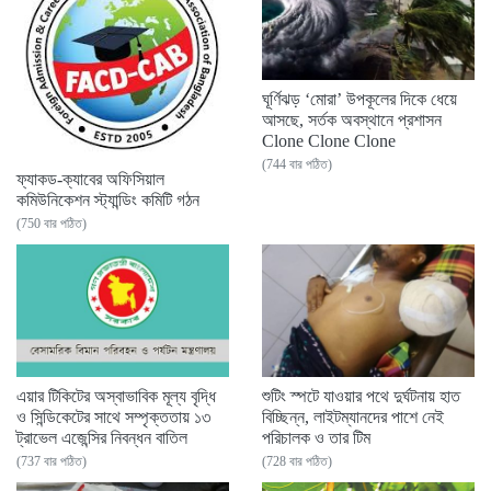
ঘূর্ণিঝড় ‘মোরা’ উপকূলের দিকে ধেয়ে
আসছে, সর্তক অবস্থানে প্রশাসন
Clone Clone Clone
(744 বার পঠিত)
ফ্যাকড-ক্যাবের অফিসিয়াল
কমিউনিকেশন স্ট্যান্ডিং কমিটি গঠন
(750 বার পঠিত)
এয়ার টিকিটের অস্বাভাবিক মূল্য বৃদ্ধি
শুটিং স্পটে যাওয়ার পথে দুর্ঘটনায় হাত
ও সিন্ডিকেটের সাথে সম্পৃক্ততায় ১৩
বিচ্ছিন্ন, লাইটম্যানদের পাশে নেই
ট্রাভেল এজেন্সির নিবন্ধন বাতিল
পরিচালক ও তার টিম
(737 বার পঠিত)
(728 বার পঠিত)