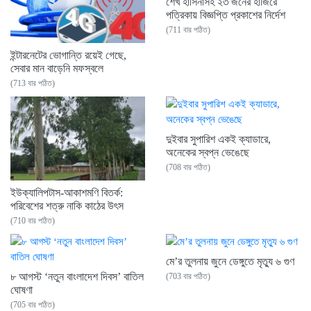
শেখ হাসিনাসহ ২৩ জনের হাজিরে
পত্রিকায় বিজ্ঞপ্তি প্রকাশের নির্দেশ
(711 বার পঠিত)
ইন্টারনেটের ভোগান্তি রয়েই গেছে,
সেবার মান বাড়েনি মফস্বলে
(713 বার পঠিত)
দুইবার সুপারিশ একই ক্যাডারে,
অনেকের স্বপ্ন ভেঙেছে
(708 বার পঠিত)
ইউক্যালিপটাস-আকাশমণি বিতর্ক:
পরিবেশের শত্রু নাকি কাঠের উৎস
(710 বার পঠিত)
মে’র তুলনায় জুনে ডেঙ্গুতে মৃত্যু ৬ গুণ
৮ আগস্ট ‘নতুন বাংলাদেশ দিবস’ বাতিল
(703 বার পঠিত)
ঘোষণা
(705 বার পঠিত)