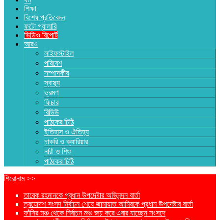
শিক্ষা
বিশেষ প্রতিবেদন
ফটো গ্যালারি
ভিডিও রিপোর্ট
আরও
লাইফস্টাইল
পরিবেশ
সম্পাদকীয়
স্বাস্থ্য
ভ্রমণ
ফিচার
রিভিউ
পাঠকের চিঠি
ইতিহাস ও ঐতিহ্য
চাকরি ও ক্যারিয়ার
নারী ও শিশু
পাঠকের চিঠি
শিরোনাম >>
তারেক রহমানকে প্রধান উপদেষ্টার অভিনন্দন বার্তা
ত্রয়োদশ সংসদ নির্বাচন শেষে জামায়াত আমিরকে প্রধান উপদেষ্টার বার্তা
ফাঁসির মঞ্চ থেকে নির্বাচন মঞ্চ জয় করে এবার যাচ্ছেন সংসদে