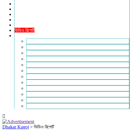
তথ্যপ্রযুক্তি
ধর্ম
শিক্ষা
বিশেষ প্রতিবেদন
ফটো গ্যালারি
ভিডিও রিপোর্ট
আরও
লাইফস্টাইল
পরিবেশ
সম্পাদকীয়
স্বাস্থ্য
ভ্রমণ
ফিচার
রিভিউ
পাঠকের চিঠি
ইতিহাস ও ঐতিহ্য
চাকরি ও ক্যারিয়ার
নারী ও শিশু
পাঠকের চিঠি
Dhakar Kagoj
>
ভিডিও রিপোর্ট