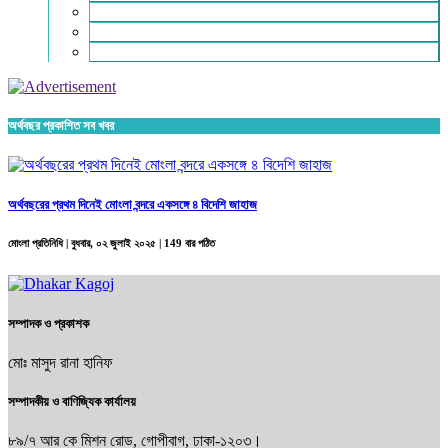
চাকরি ও ক্যারিয়ার
নারী ও শিশু
পাঠকের চিঠি
অর্থবছর প্রকাশিত সব খবর
অর্থবছরের প্রথম দিনেই মোংলা বন্দরে একসঙ্গে ৪ বিদেশি জাহাজ
মোংলা প্রতিনিধি |
বুধবার, ০২ জুলাই ২০২৫
| 149 বার পঠিত
সম্পাদক ও প্রকাশক
মোঃ মাসুদ রানা হানিফ
সম্পাদকীয় ও বাণিজ্যিক কার্যালয়
৮৯/৭ আর কে মিশন রোড, গোপীবাগ, ঢাকা-১২০৩।