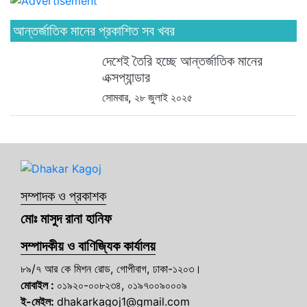
আন্তর্জাতিক মানের প্রকাশিত সব খবর
দেশেই তৈরি হচ্ছে আন্তর্জাতিক মানের
এক্সপ্যান্ডার
সোমবার, ২৮ জুলাই ২০২৫
সম্পাদক ও প্রকাশক
মোঃ মাসুদ রানা হানিফ
সম্পাদকীয় ও বাণিজ্যিক কার্যালয়
৮৯/৭ আর কে মিশন রোড, গোপীবাগ, ঢাকা-১২০৩।
মোবাইল :
০১৯২০-০০৮২৩৪, ০১৯৭০০৯০০০৯
ই-মেইল:
dhakarkagoj1@gmail.com