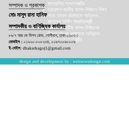
মালয়েশিয়া প্রধানমন্ত্রীর
সম্পাদক ও প্রকাশক
ত্রয়োদশ জাতীয় সংসদ নির্বাচনে বিজয়
মোঃ মাসুদ রানা হানিফ
লাভে তারেক রহমানকে অভিনন্দন
জানালেন মার্কিন পররাষ্ট্রমন্ত্রী
সম্পাদকীয় ও বাণিজ্যিক কার্যালয়
ত্রয়োদশ জাতীয় সংসদ নির্বাচনের
বিজয়ে তারেক রহমানকে অভিনন্দন
৮৯/৭ আর কে মিশন রোড, গোপীবাগ, ঢাকা-১২০৩।
নেপালের প্রধানমন্ত্রীর
মোবাইল :
০১৯২০-০০৮২৩৪, ০১৯৭০০৯০০০৯
ই-মেইল:
dhakarkagoj1@gmail.com
design and development by :
webnewsdesign.com