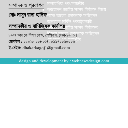
মালয়েশিয়া প্রধানমন্ত্রীর
সম্পাদক ও প্রকাশক
ত্রয়োদশ জাতীয় সংসদ নির্বাচনে বিজয়
মোঃ মাসুদ রানা হানিফ
লাভে তারেক রহমানকে অভিনন্দন
জানালেন মার্কিন পররাষ্ট্রমন্ত্রী
সম্পাদকীয় ও বাণিজ্যিক কার্যালয়
ত্রয়োদশ জাতীয় সংসদ নির্বাচনের
বিজয়ে তারেক রহমানকে অভিনন্দন
৮৯/৭ আর কে মিশন রোড, গোপীবাগ, ঢাকা-১২০৩।
নেপালের প্রধানমন্ত্রীর
মোবাইল :
০১৯২০-০০৮২৩৪, ০১৯৭০০৯০০০৯
ই-মেইল:
dhakarkagoj1@gmail.com
design and development by :
webnewsdesign.com