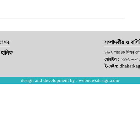
রকাশক
সম্পাদকীয় ও বাণিজ
 হানিফ
৮৯/৭ আর কে মিশন রো
মোবাইল :
০১৯২০-০০
ই-মেইল:
dhakarka
design and development by :
webnewsdesign.com