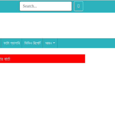
ফটো গ্যালারি
ভিডিও রিপোর্ট
আরও
 বার্তা
াম থেকেই ৩ এমপি
ন্দন