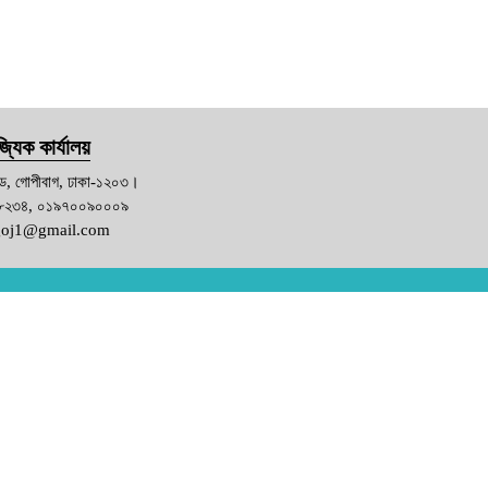
্যিক কার্যালয়
ড, গোপীবাগ, ঢাকা-১২০৩।
৮২৩৪, ০১৯৭০০৯০০০৯
goj1@gmail.com