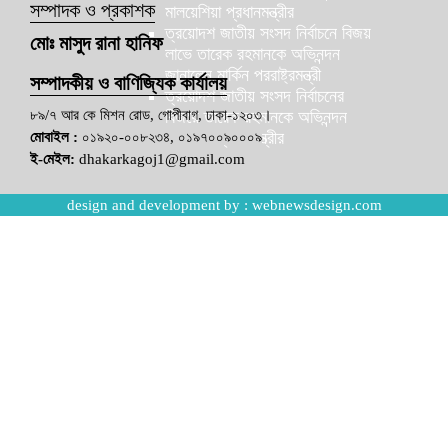
সম্পাদক ও প্রকাশক
মালয়েশিয়া প্রধানমন্ত্রীর
ত্রয়োদশ জাতীয় সংসদ নির্বাচনে বিজয়
মোঃ মাসুদ রানা হানিফ
লাভে তারেক রহমানকে অভিনন্দন
জানালেন মার্কিন পররাষ্ট্রমন্ত্রী
সম্পাদকীয় ও বাণিজ্যিক কার্যালয়
ত্রয়োদশ জাতীয় সংসদ নির্বাচনের
৮৯/৭ আর কে মিশন রোড, গোপীবাগ, ঢাকা-১২০৩।
বিজয়ে তারেক রহমানকে অভিনন্দন
নেপালের প্রধানমন্ত্রীর
মোবাইল :
০১৯২০-০০৮২৩৪, ০১৯৭০০৯০০০৯
ই-মেইল:
dhakarkagoj1@gmail.com
design and development by :
webnewsdesign.com