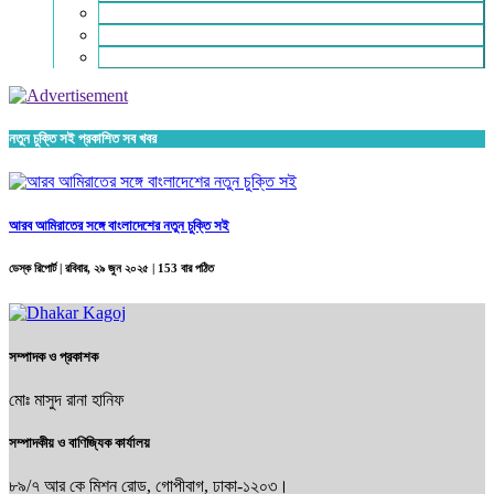
চাকরি ও ক্যারিয়ার
নারী ও শিশু
পাঠকের চিঠি
নতুন চুক্তি সই প্রকাশিত সব খবর
আরব আমিরাতের সঙ্গে বাংলাদেশের নতুন চুক্তি সই
ডেস্ক রিপোর্ট |
রবিবার, ২৯ জুন ২০২৫
| 153 বার পঠিত
সম্পাদক ও প্রকাশক
মোঃ মাসুদ রানা হানিফ
সম্পাদকীয় ও বাণিজ্যিক কার্যালয়
৮৯/৭ আর কে মিশন রোড, গোপীবাগ, ঢাকা-১২০৩।