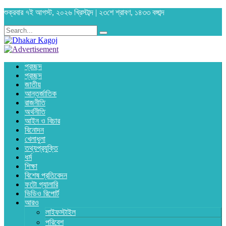
শুক্রবার ৭ই আগস্ট, ২০২৬ খ্রিস্টাব্দ | ২৩শে শ্রাবণ, ১৪৩৩ বঙ্গাব্দ
প্রচ্ছদ
প্রচ্ছদ
জাতীয়
আন্তর্জাতিক
রাজনীতি
অর্থনীতি
আইন ও বিচার
বিনোদন
খেলাধুলা
তথ্যপ্রযুক্তি
ধর্ম
শিক্ষা
বিশেষ প্রতিবেদন
ফটো গ্যালারি
ভিডিও রিপোর্ট
আরও
লাইফস্টাইল
পরিবেশ