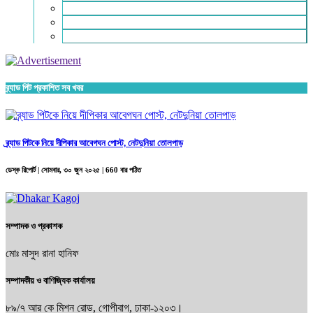
চাকরি ও ক্যারিয়ার
নারী ও শিশু
পাঠকের চিঠি
ব্র্যাড পিট প্রকাশিত সব খবর
ব্র্যাড পিটকে নিয়ে দীপিকার আবেগঘন পোস্ট, নেটদুনিয়া তোলপাড়
ডেস্ক রিপোর্ট |
সোমবার, ৩০ জুন ২০২৫
| 660 বার পঠিত
সম্পাদক ও প্রকাশক
মোঃ মাসুদ রানা হানিফ
সম্পাদকীয় ও বাণিজ্যিক কার্যালয়
৮৯/৭ আর কে মিশন রোড, গোপীবাগ, ঢাকা-১২০৩।