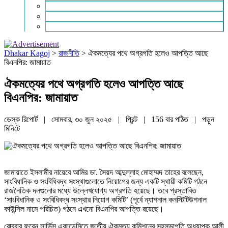
চাকরি ও ক্যারিয়ার
নারী ও শিশু
পাঠকের চিঠি
Dhakar Kagoj
>
রাজনীতি
>
ঐকমত্যের পথে অগ্রগতি হলেও আপত্তি আছে
বিএনপির: জামায়াত
ঐকমত্যের পথে অগ্রগতি হলেও আপত্তি আছে
বিএনপির: জামায়াত
ডেস্ক রিপোর্ট | সোমবার, ৩০ জুন ২০২৫ |
প্রিন্ট
|
156 বার পঠিত
| পড়ুন
মিনিটে
জামায়াতে ইসলামীর নায়েবে আমির ডা. সৈয়দ আব্দুল্লাহ মোহাম্মদ তাহের বলেছেন,
সাংবিধানিক ও সংবিধিবদ্ধ সংস্থাগুলোতে নিয়োগের জন্য একটি স্থায়ী কমিটি গঠনে
রাজনৈতিক দলগুলোর মধ্যে উল্লে­খযোগ্য অগ্রগতি হয়েছে। তবে প্রস্তাবিত
‘সাংবিধানিক ও সংবিধিবদ্ধ সংস্থার নিয়োগ কমিটি’ (পূর্বে ন্যাশনাল কনস্টিটিউশনাল
কাউন্সিল নামে পরিচিত) গঠনে এখনো বিএনপির আপত্তি রয়েছে।
রোববার ফরেন সার্ভিস একাডেমিতে জাতীয় ঐকমত্য কমিশনের সহসভাপতি অধ্যাপক আলী