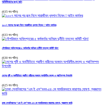
অনির্দিষ্টকালের জন্য বর্জন
(635 বার পঠিত)
২০০৭ সালের পর জন্ম নিলে সারাজীবন ধূমপান নিষেধ ! আইন কার্যকর
(633 বার পঠিত)
নৌপরিবহন অধিদপ্তরের ৫ কর্মকর্তার অনিয়ম দুর্নীতি তদন্তে কমিটি গঠন!
(630 বার পঠিত)
দেশের পুষ্টি ও অর্থনীতিতে গ্রামীণ নারীদের অবদান অপরিসীম-মৎস্য ও প্রাণিসম্পদ উপদেষ্টা
(625 বার পঠিত)
ঢাকা সেনানিবাসের “এম ই এস”ভবন-৫৪ কে সাময়িকভাবে ‌কারাগার ঘোষণা, প্রজ্ঞাপন জারি