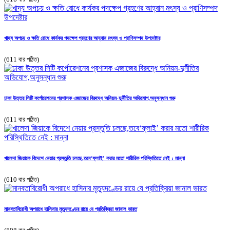
খাদ্য অপচয় ও ক্ষতি রোধে কার্যকর পদক্ষেপ গ্রহণের আহ্বান মৎস্য ও প্রাণিসম্পদ উপদেষ্টার
(611 বার পঠিত)
ঢাকা উত্তর সিটি কর্পোরেশনের প্রশাসক এজাজের বিরুদ্ধে অনিয়ম-দুর্নীতির অভিযোগ,অনুসন্ধান শুরু
(611 বার পঠিত)
খালেদা জিয়াকে বিদেশে নেয়ার প্রস্তুতি চলছে,তবে‘ফ্লাই’ করার মতো শারীরিক পরিস্থিতিতে নেই : মান্না
(610 বার পঠিত)
মানবতাবিরোধী অপরাধে হাসিনার মৃত্যুদণ্ডের রায়ে যে প্রতিক্রিয়া জানাল ভারত