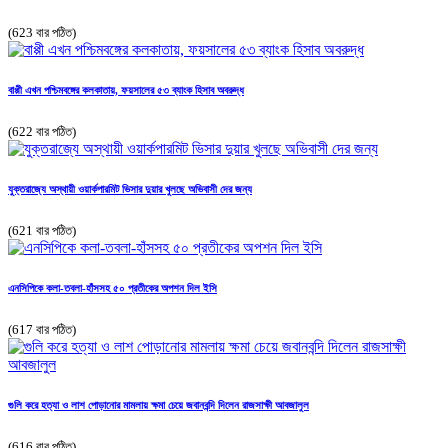
(623 বার পঠিত)
বাপ্পী এখন পশ্চিমবঙ্গের কলকাতায়, ফয়সালের ৫৩ ব্যাংক হিসাব অবরুদ্ধ
(622 বার পঠিত)
যুক্তরাজ্যে অস্থায়ী ওয়ার্কপারমিট ভিসার দুয়ার খুলছে অভিবাসী দের জন্য
(621 বার পঠিত)
এনসিপিকে কলা-তবলা-হাঁসসহ ৫০ প্রতীকের অপশন দিল ইসি
(617 বার পঠিত)
গুলি করে হত্যা ও লাশ পোড়ানোর মামলায় ক্ষমা চেয়ে জবানবন্দি দিলেন রাজসাক্ষী আবজালুল
(616 বার পঠিত)