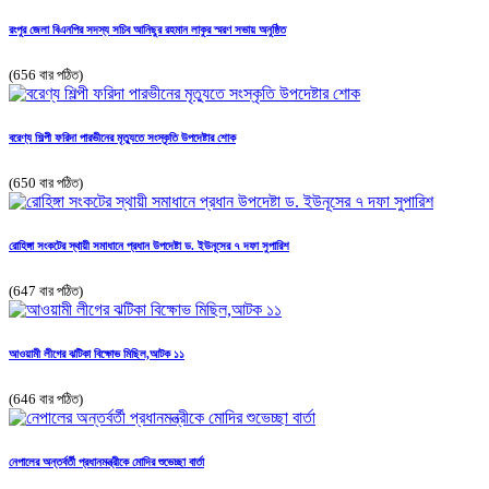
রংপুর জেলা বিএনপির সদস্য সচিব আনিছুর রহমান লাকুর স্মরণ সভায় অনুষ্ঠিত
(656 বার পঠিত)
বরেণ্য শিল্পী ফরিদা পারভীনের মৃত্যুতে সংস্কৃতি উপদেষ্টার শোক
(650 বার পঠিত)
রোহিঙ্গা সংকটের স্থায়ী সমাধানে প্রধান উপদেষ্টা ড. ইউনূসের ৭ দফা সুপারিশ
(647 বার পঠিত)
আওয়ামী লীগের ঝটিকা বিক্ষোভ মিছিল,আটক ১১
(646 বার পঠিত)
নেপালের অন্তর্বর্তী প্রধানমন্ত্রীকে মোদির শুভেচ্ছা বার্তা