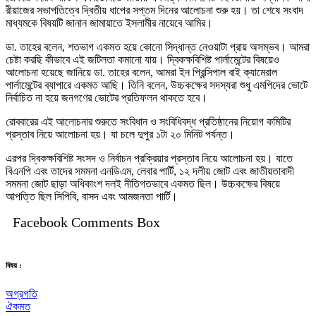
রীয়াজের সভাপতিত্বে দ্বিতীয় ধাপের সপ্তম দিনের আলোচনা শুরু হয়। তা শেষে সংবাদ
মাধ্যমকে বিষয়টি জানান জামায়াতে ইসলামীর নায়েবে আমির।
ডা. তাহের বলেন, শতভাগ একমত হয়ে কোনো সিদ্ধান্ত নেওয়াটা প্রায় অসম্ভব। আমরা
চেষ্টা করছি কীভাবে এই জটিলতা কমানো যায়। দ্বিকক্ষবিশিষ্ট পার্লামেন্টের বিষয়েও
আলোচনা হয়েছে জানিয়ে ডা. তাহের বলেন, আমরা ইন প্রিন্সিপাল বাই ক্যামেরাল
পার্লামেন্টের ব্যাপারে একমত আছি। তিনি বলেন, উচ্চকক্ষের সদস্যরা শুধু এমপিদের ভোটে
নির্বাচিত না হয়ে জনগণের ভোটের প্রতিফলন থাকতে হবে।
রোববারের এই আলোচনার শুরুতে সংবিধান ও সংবিধিবদ্ধ প্রতিষ্ঠানের নিয়োগ কমিটির
প্রস্তাব নিয়ে আলোচনা হয়। যা চলে দুপুর ১টা ২০ মিনিট পর্যন্ত।
এরপর দ্বিকক্ষবিশিষ্ট সংসদ ও নির্বাচন প্রক্রিয়ার প্রস্তাব নিয়ে আলোচনা হয়। যাতে
বিএনপি এবং তাদের সমমনা এনডিএম, লেবার পার্টি, ১২ দলীয় জোট এবং জাতীয়তাবাদী
সমমনা জোট ছাড়া অধিকাংশ দলই নীতিগতভাবে একমত ছিল। উচ্চকক্ষের বিষয়ে
আপত্তি ছিল সিপিবি, বাসদ এবং আমজনতা পার্টি।
Facebook Comments Box
বিষয় :
অগ্রগতি
ঐকমত