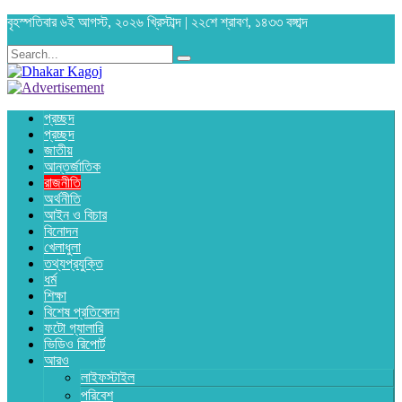
বৃহস্পতিবার ৬ই আগস্ট, ২০২৬ খ্রিস্টাব্দ | ২২শে শ্রাবণ, ১৪৩৩ বঙ্গাব্দ
প্রচ্ছদ
প্রচ্ছদ
জাতীয়
আন্তর্জাতিক
রাজনীতি
অর্থনীতি
আইন ও বিচার
বিনোদন
খেলাধুলা
তথ্যপ্রযুক্তি
ধর্ম
শিক্ষা
বিশেষ প্রতিবেদন
ফটো গ্যালারি
ভিডিও রিপোর্ট
আরও
লাইফস্টাইল
পরিবেশ